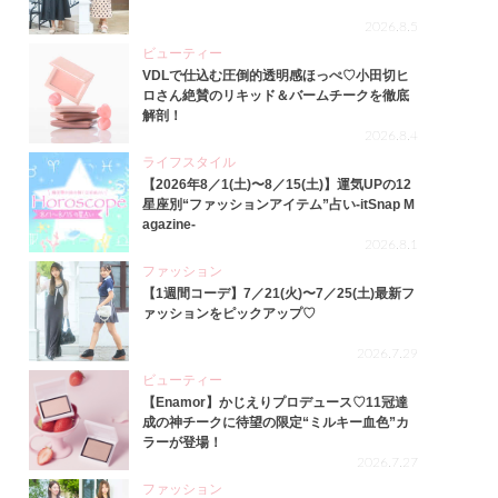
2026.8.5
ビューティー
VDLで仕込む圧倒的透明感ほっぺ♡小田切ヒ
ロさん絶賛のリキッド＆バームチークを徹底
解剖！
2026.8.4
ライフスタイル
【2026年8／1(土)〜8／15(土)】運気UPの12
星座別“ファッションアイテム”占い-itSnap M
agazine-
2026.8.1
ファッション
【1週間コーデ】7／21(火)〜7／25(土)最新フ
ァッションをピックアップ♡
2026.7.29
ビューティー
【Enamor】かじえりプロデュース♡11冠達
成の神チークに待望の限定“ミルキー血色”カ
ラーが登場！
2026.7.27
ファッション