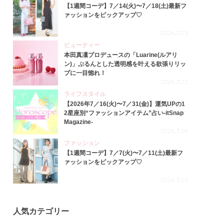
【1週間コーデ】7／14(火)〜7／18(土)最新フ
ァッションをピックアップ♡
2026.7.23
ビューティー
本田真凜プロデュースの「Luarine(ルアリ
ン)」ぷるんとした透明感を叶える欲張りリッ
プに一目惚れ！
2026.7.22
ライフスタイル
【2026年7／16(火)〜7／31(金)】運気UPの1
2星座別“ファッションアイテム”占い-itSnap
Magazine-
2026.7.16
ファッション
【1週間コーデ】7／7(火)〜7／11(土)最新フ
ァッションをピックアップ♡
2026.7.15
人気カテゴリー