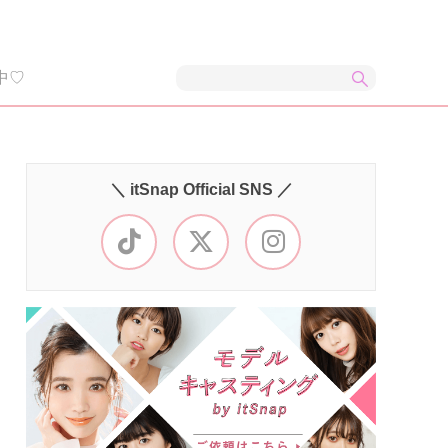
中♡
＼ itSnap Official SNS ／