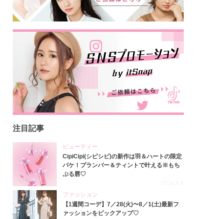
注目記事
ビューティー
CipiCipi(シピシピ)の新作は羽＆ハートの限定
パケ！プランパー＆ティントで叶える※もち
ぷる唇♡
2026.8.6
ファッション
【1週間コーデ】7／28(火)〜8／1(土)最新フ
ァッションをピックアップ♡