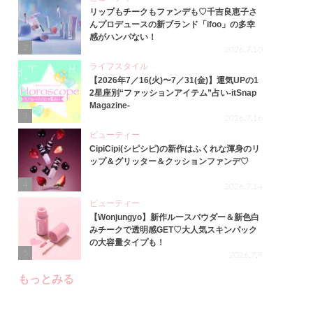
リップもチークもファンデも♡千吉良恵子さ
んプロデュースの新ブランド「ifoo」の多幸
感がハンパない！
2
2026.7.10
ライフスタイル
【2026年7／16(火)〜7／31(金)】運気UPの1
2星座別“ファッションアイテム”占い-itSnap
Magazine-
3
2026.7.16
ビューティー
CipiCipi(シピシピ)の新作はふくれな渾身のリ
ップ＆グリッター＆クッションファンデ♡
4
2026.7.14
ビューティー
【Wonjungyo】新作ルースパウダー＆新色白
みチークで透明感GET♡大人気スキンパック
の大容量タイプも！
5
2026.7.9
もっとみる