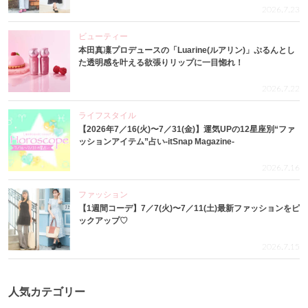
2026.7.23
ビューティー
本田真凜プロデュースの「Luarine(ルアリン)」ぷるんとし
た透明感を叶える欲張りリップに一目惚れ！
2026.7.22
ライフスタイル
【2026年7／16(火)〜7／31(金)】運気UPの12星座別“ファ
ッションアイテム”占い-itSnap Magazine-
2026.7.16
ファッション
【1週間コーデ】7／7(火)〜7／11(土)最新ファッションをピ
ックアップ♡
2026.7.15
人気カテゴリー