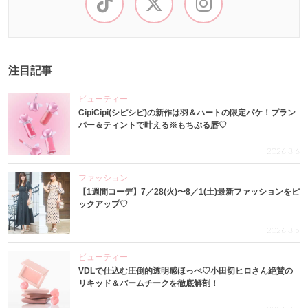
注目記事
ビューティー
CipiCipi(シピシピ)の新作は羽＆ハートの限定パケ！プラン
パー＆ティントで叶える※もちぷる唇♡
2026.8.6
ファッション
【1週間コーデ】7／28(火)〜8／1(土)最新ファッションをピ
ックアップ♡
2026.8.5
ビューティー
VDLで仕込む圧倒的透明感ほっぺ♡小田切ヒロさん絶賛の
リキッド＆バームチークを徹底解剖！