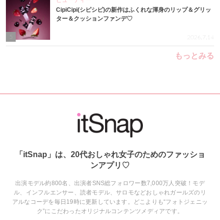
ビューティー
CipiCipi(シピシピ)の新作はふくれな渾身のリップ＆グリッ
ター＆クッションファンデ♡
5
2026.7.14
もっとみる
「itSnap」は、20代おしゃれ女子のためのファッショ
ンアプリ♡
出演モデル約800名、出演者SNS総フォロワー数7,000万人突破！モデ
ル、インフルエンサー、読者モデル、サロモなどおしゃれガールズのリ
アルなコーデを毎日19時に更新しています。どこよりも“フォトジェニッ
ク”にこだわったオリジナルコンテンツメディアです。