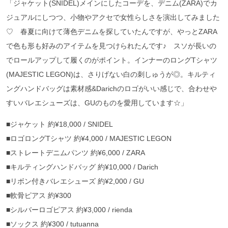
「ジャケット(SNIDEL)メインにしたコーデを、デニム(ZARA)でカ
ジュアルにしつつ、小物やアクセで女性らしさを演出してみました
♡ 春夏に向けて薄色デニムを探していたんですが、やっとZARA
で色も形も好みのアイテムを見つけられたんです♪ スソが長いの
でロールアップして履くのがポイント。インナーのロングTシャツ
(MAJESTIC LEGON)は、さりげない白の刺しゅうが◎。キルティ
ングハンドバッグは素材感&Darichのロゴがいい感じで、合わせや
すいバレエシューズは、GUのものを愛用しています☆」
■ジャケット 約¥18,000 / SNIDEL
■ロゴロングTシャツ 約¥4,000 / MAJESTIC LEGON
■ストレートデニムパンツ 約¥6,000 / ZARA
■キルティングハンドバッグ 約¥10,000 / Darich
■リボン付きバレエシューズ 約¥2,000 / GU
■軟骨ピアス 約¥300
■シルバーロゴピアス 約¥3,000 / rienda
■ソックス 約¥300 / tutuanna