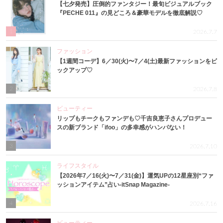
【七夕発売】圧倒的ファンタジー！最旬ビジュアルブック
『PECHE 011』の見どころ＆豪華モデルを徹底解説♡
1
2026.7.7
ファッション
【1週間コーデ】6／30(火)〜7／4(土)最新ファッションをピ
ックアップ♡
2
2026.7.8
ビューティー
リップもチークもファンデも♡千吉良恵子さんプロデュー
スの新ブランド「ifoo」の多幸感がハンパない！
3
2026.7.10
ライフスタイル
【2026年7／16(火)〜7／31(金)】運気UPの12星座別“ファ
ッションアイテム”占い-itSnap Magazine-
4
2026.7.16