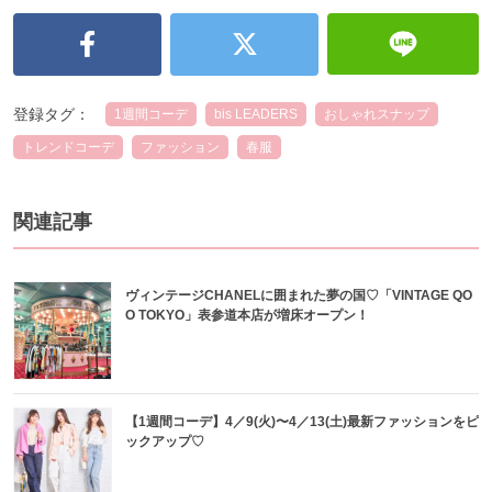
登録タグ：
1週間コーデ
bis LEADERS
おしゃれスナップ
トレンドコーデ
ファッション
春服
関連記事
ヴィンテージCHANELに囲まれた夢の国♡「VINTAGE QO
O TOKYO」表参道本店が増床オープン！
【1週間コーデ】4／9(火)〜4／13(土)最新ファッションをピ
ックアップ♡