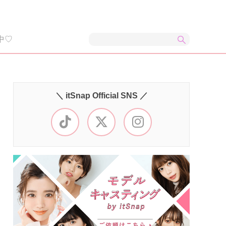
中♡
＼ itSnap Official SNS ／