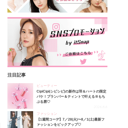
注目記事
ビューティー
CipiCipi(シピシピ)の新作は羽＆ハートの限定
パケ！プランパー＆ティントで叶える※もち
ぷる唇♡
2026.8.6
ファッション
【1週間コーデ】7／28(火)〜8／1(土)最新フ
ァッションをピックアップ♡