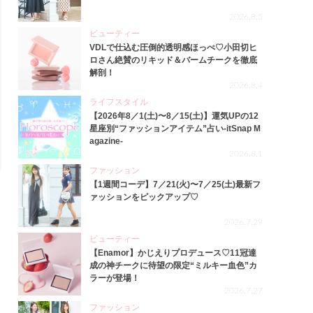
2026.8.5
ビューティー
VDLで仕込む圧倒的透明感ほっぺ♡小田切ヒ
ロさん絶賛のリキッド＆バームチークを徹底
解剖！
2026.8.4
ライフスタイル
【2026年8／1(土)〜8／15(土)】運気UPの12
星座別“ファッションアイテム”占い-itSnap M
agazine-
2026.8.1
ファッション
【1週間コーデ】7／21(火)〜7／25(土)最新フ
ァッションをピックアップ♡
2026.7.29
ビューティー
【Enamor】かじえりプロデュース♡11冠達
成の神チークに待望の限定“ミルキー血色”カ
ラーが登場！
2026.7.27
ファッション