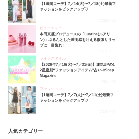
【1週間コーデ】7／14(火)〜7／18(土)最新フ
ァッションをピックアップ♡
2026.7.23
ビューティー
本田真凜プロデュースの「Luarine(ルアリ
ン)」ぷるんとした透明感を叶える欲張りリッ
プに一目惚れ！
2026.7.22
ライフスタイル
【2026年7／16(火)〜7／31(金)】運気UPの1
2星座別“ファッションアイテム”占い-itSnap
Magazine-
2026.7.16
ファッション
【1週間コーデ】7／7(火)〜7／11(土)最新フ
ァッションをピックアップ♡
2026.7.15
人気カテゴリー