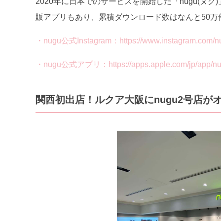
2020年に日本でのサービスを開始した「nugu(ヌ
販アプリもあり、累積ダウンロード数はなんと50
・nugu公式Instagram：https://www.instagram.com/nugu
・nugu公式アプリ：https://apps.apple.com/jp/a
関西初出店！ルクア大阪にnugu2号店が