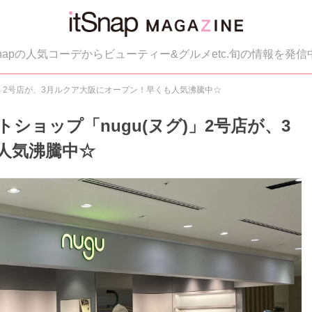
tSnapの人気コーデからビューティー&グルメetc.旬の情報を発信
)」2号店が、3月ルクア大阪にオープン！早くも人気沸騰中☆
ョップ「nugu(ヌグ)」2号店が、3
人気沸騰中☆