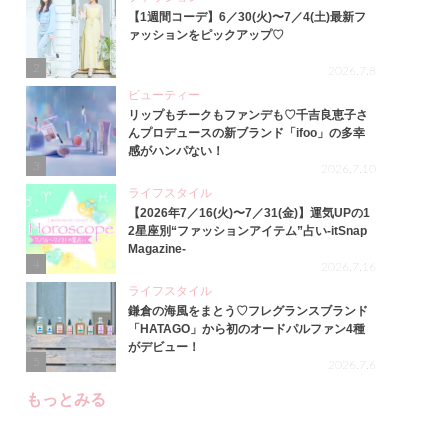
【1週間コーデ】6／30(火)〜7／4(土)最新フ
ァッションをピックアップ♡
2
2026.7.8
ビューティー
リップもチークもファンデも♡千吉良恵子さ
んプロデュースの新ブランド「ifoo」の多幸
感がハンパない！
3
2026.7.10
ライフスタイル
【2026年7／16(火)〜7／31(金)】運気UPの1
2星座別“ファッションアイテム”占い-itSnap
Magazine-
4
2026.7.16
ライフスタイル
鎌倉の海風をまとう♡フレグランスブランド
「HATAGO」から初のオードパルファン4種
がデビュー！
5
2026.7.6
もっとみる