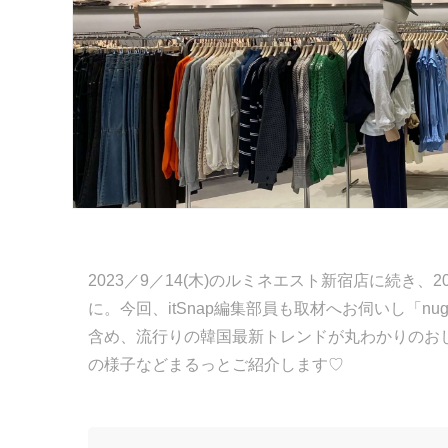
2023／9／14(木)のルミネエスト新宿店に続き、
に。今回、itSnap編集部員も取材へお伺いし「n
含め、流行りの韓国最新トレンドが丸わかりのお
の様子などまるっとご紹介します♡