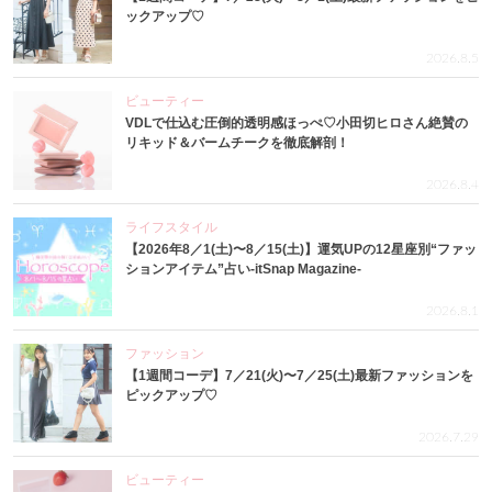
ックアップ♡
2026.8.5
ビューティー
VDLで仕込む圧倒的透明感ほっぺ♡小田切ヒロさん絶賛の
リキッド＆バームチークを徹底解剖！
2026.8.4
ライフスタイル
【2026年8／1(土)〜8／15(土)】運気UPの12星座別“ファッ
ションアイテム”占い-itSnap Magazine-
2026.8.1
ファッション
【1週間コーデ】7／21(火)〜7／25(土)最新ファッションを
ピックアップ♡
2026.7.29
ビューティー