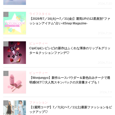
2026.7.10
ライフスタイル
4
【2026年7／16(火)〜7／31(金)】運気UPの12星座別“ファ
ッションアイテム”占い-itSnap Magazine-
2026.7.16
ビューティー
5
CipiCipi(シピシピ)の新作はふくれな渾身のリップ＆グリッ
ター＆クッションファンデ♡
2026.7.14
ビューティー
6
【Wonjungyo】新作ルースパウダー＆新色白みチークで透
明感GET♡大人気スキンパックの大容量タイプも！
2026.7.9
ファッション
7
【1週間コーデ】7／7(火)〜7／11(土)最新ファッションをピ
ックアップ♡