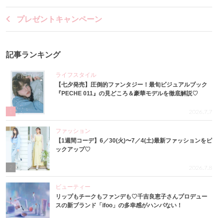
プレゼントキャンペーン
記事ランキング
ライフスタイル
【七夕発売】圧倒的ファンタジー！最旬ビジュアルブック
『PECHE 011』の見どころ＆豪華モデルを徹底解説♡
1
2026.7.7
ファッション
【1週間コーデ】6／30(火)〜7／4(土)最新ファッションをピ
ックアップ♡
2
2026.7.8
ビューティー
リップもチークもファンデも♡千吉良恵子さんプロデュー
スの新ブランド「ifoo」の多幸感がハンパない！