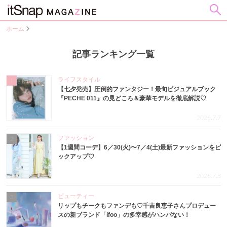
ホーム
記事ランキング一覧
ライフスタイル
1
【七夕発売】圧倒的ファンタジー！最旬ビジュアルブック
『PECHE 011』の見どころ＆豪華モデルを徹底解説♡
2026.7.7
ファッション
2
【1週間コーデ】6／30(火)〜7／4(土)最新ファッションをピ
ックアップ♡
2026.7.8
ビューティー
3
リップもチークもファンデも♡千吉良恵子さんプロデュー
スの新ブランド「ifoo」の多幸感がハンパない！