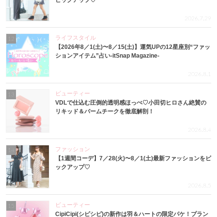
ピックアップ♡
2026.7.29
ライフスタイル
12
【2026年8／1(土)〜8／15(土)】運気UPの12星座別“ファッ
ションアイテム”占い-itSnap Magazine-
2026.8.1
ビューティー
13
VDLで仕込む圧倒的透明感ほっぺ♡小田切ヒロさん絶賛の
リキッド＆バームチークを徹底解剖！
2026.8.4
ファッション
14
【1週間コーデ】7／28(火)〜8／1(土)最新ファッションをピ
ックアップ♡
2026.8.5
ビューティー
15
CipiCipi(シピシピ)の新作は羽＆ハートの限定パケ！プラン