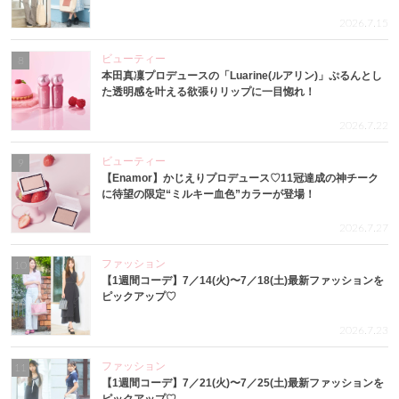
2026.7.15
ビューティー
8
本田真凜プロデュースの「Luarine(ルアリン)」ぷるんとし
た透明感を叶える欲張りリップに一目惚れ！
2026.7.22
ビューティー
9
【Enamor】かじえりプロデュース♡11冠達成の神チーク
に待望の限定“ミルキー血色”カラーが登場！
2026.7.27
ファッション
10
【1週間コーデ】7／14(火)〜7／18(土)最新ファッションを
ピックアップ♡
2026.7.23
ファッション
11
【1週間コーデ】7／21(火)〜7／25(土)最新ファッションを