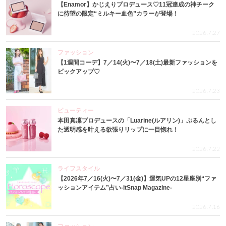
【Enamor】かじえりプロデュース♡11冠達成の神チーク
に待望の限定“ミルキー血色”カラーが登場！
2026.7.27
ファッション
【1週間コーデ】7／14(火)〜7／18(土)最新ファッションを
ピックアップ♡
2026.7.23
ビューティー
本田真凜プロデュースの「Luarine(ルアリン)」ぷるんとし
た透明感を叶える欲張りリップに一目惚れ！
2026.7.22
ライフスタイル
【2026年7／16(火)〜7／31(金)】運気UPの12星座別“ファ
ッションアイテム”占い-itSnap Magazine-
2026.7.16