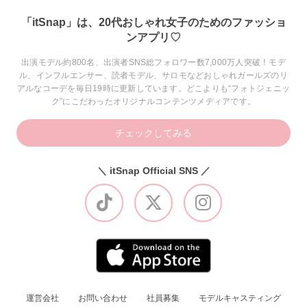
「itSnap」は、20代おしゃれ女子のためのファッショ
ンアプリ♡
出演モデル約800名、出演者SNS総フォロワー数7,000万人突破！モデ
ル、インフルエンサー、読者モデル、サロモなどおしゃれガールズのリ
アルなコーデを毎日19時に更新しています。どこよりも“フォトジェニッ
ク”にこだわったオリジナルコンテンツメディアです。
チェックしてみる
＼ itSnap Official SNS ／
運営会社
お問い合わせ
社員募集
モデルキャスティング