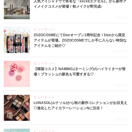
人気アイシャドウで有名な「excel(エクセル)」から新作ア
イメイクコスメが登場！秋メイクが即完成♪
2024.8.5
ビューティー
ZOZOCOSMEにてDiorオープン3周年記念！Diorから限定
アイテムが登場。ZOZOCOSMEでしか手に入らない特別な
アイテムをご紹介♡
2024.7.19
ビューティー
【韓国コスメ】NAMING.(ネーミング)のハイライターが登
場！ブラッシュの新色も可愛すぎる♡
2024.7.4
ビューティー
LUNASOL(ルナソル)から秋の新作コレクションがお目見え
♡進化したアイカラーレーションNに注目！
2024.7.3
ビューティー