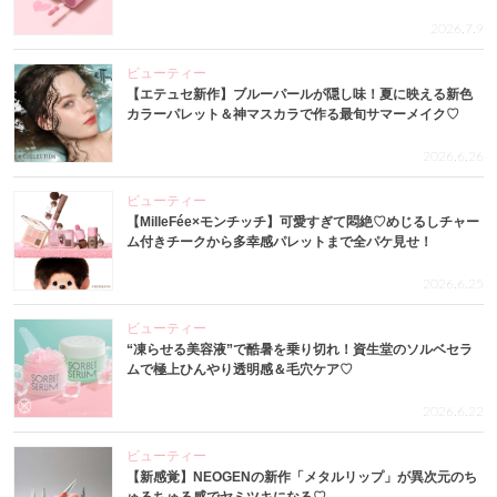
2026.7.9
ビューティー
【エテュセ新作】ブルーパールが隠し味！夏に映える新色
カラーパレット＆神マスカラで作る最旬サマーメイク♡
2026.6.26
ビューティー
【MilleFée×モンチッチ】可愛すぎて悶絶♡めじるしチャー
ム付きチークから多幸感パレットまで全パケ見せ！
2026.6.25
ビューティー
“凍らせる美容液”で酷暑を乗り切れ！資生堂のソルベセラ
ムで極上ひんやり透明感＆毛穴ケア♡
2026.6.22
ビューティー
【新感覚】NEOGENの新作「メタルリップ」が異次元のち