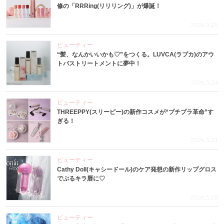
修の「RRRing(リリリング)」が爆誕！
2026.5.25
ビューティー
“髪、なんかいいかも♡”をつくる。LUVCA(ラブカ)のアウ
トバストリートメントに夢中！
2026.5.24
ビューティー
THREEPPY(スリーピー)の新作コスメが“プチプラ革命”す
ぎる！
2026.5.21
ビューティー
Cathy Doll(キャシードール)のケア発想の新作リップグロス
でぷるキラ唇に♡
2026.5.18
ビューティー