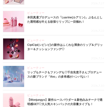
2026.7.27
ビューティー
本田真凜プロデュースの「Luarine(ルアリン)」ぷるんとし
た透明感を叶える欲張りリップに一目惚れ！
2026.7.22
ビューティー
CipiCipi(シピシピ)の新作はふくれな渾身のリップ＆グリッ
ター＆クッションファンデ♡
2026.7.14
ビューティー
リップもチークもファンデも♡千吉良恵子さんプロデュー
スの新ブランド「ifoo」の多幸感がハンパない！
2026.7.10
ビューティー
【Wonjungyo】新作ルースパウダー＆新色白みチークで透
明感GET♡大人気スキンパックの大容量タイプも！