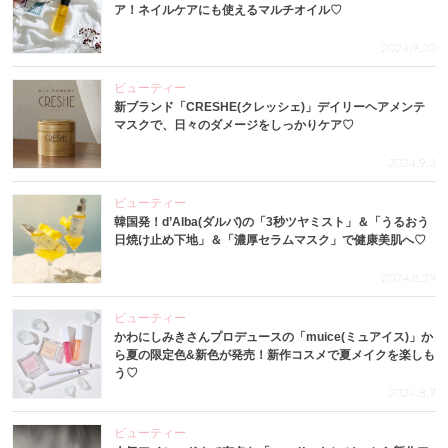
ア！ネイルケアにも使えるマルチオイル♡
2024.9.20
ビューティー
新ブランド「CRESHE(クレッシェ)」デイリーヘアメンテ
マスクで、日々のダメージをしっかりケア♡
2024.9.3
ビューティー
韓国発！d’Alba(ダルバ)の「3秒ツヤミスト」＆「うるおう
日焼け止め下地」＆「濃厚セラムマスク」で健康美肌へ♡
2024.8.29
ビューティー
かわにしみきさんプロデュースの「muice(ミュアイス)」か
ら夏の限定色&新色が発売！新作コスメで夏メイクを楽しも
う♡
2024.8.7
ビューティー