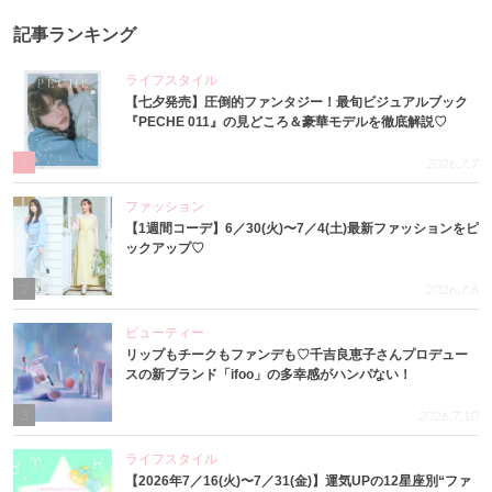
記事ランキング
ライフスタイル
【七夕発売】圧倒的ファンタジー！最旬ビジュアルブック
『PECHE 011』の見どころ＆豪華モデルを徹底解説♡
1
2026.7.7
ファッション
【1週間コーデ】6／30(火)〜7／4(土)最新ファッションをピ
ックアップ♡
2
2026.7.8
ビューティー
リップもチークもファンデも♡千吉良恵子さんプロデュー
スの新ブランド「ifoo」の多幸感がハンパない！
3
2026.7.10
ライフスタイル
【2026年7／16(火)〜7／31(金)】運気UPの12星座別“ファ