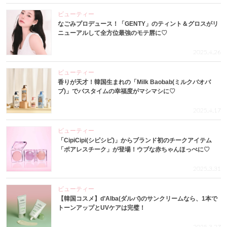
ビューティー
なごみプロデュース！「GENTY」のティント＆グロスがリ
ニューアルして全方位最強のモテ唇に♡
2025.4.26
ビューティー
香りが天才！韓国生まれの「Milk Baobab(ミルクバオバ
ブ)」でバスタイムの幸福度がマシマシに♡
2025.4.17
ビューティー
「CipiCipi(シピシピ)」からブランド初のチークアイテム
「ポアレスチーク」が登場！ウブな赤ちゃんほっぺに♡
2025.3.31
ビューティー
【韓国コスメ】d’Alba(ダルバ)のサンクリームなら、1本で
トーンアップとUVケアは完璧！