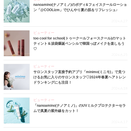
nanoamino(ナノアミノ)のボディ&フェイスクールローショ
ン「@COOLizm」でひんやり夏の肌をリフレッシュ♪
2024.6.27
ビューティー
too cool for school(トゥークールフォースクール)のマット
ティント＆涙袋爆誕ペンシルで韓国っぽメイクを楽しもう
♡
2024.6.25
ビューティー
サロンスタッフ直接予約アプリ「minimo(ミニモ)」で見つ
けるお気に入りのサロンスタッフ♡2024年春夏ヘアトレン
ドランキングにも注目！
2024.6.18
ビューティー
「nanoamino(ナノアミノ)」のUVミルクプロテクターセラ
ムで真夏の紫外線をカット！
2024.6.17