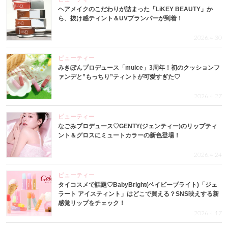
ヘアメイクのこだわりが詰まった「LiKEY BEAUTY」か
ら、抜け感ティント＆UVプランパーが到着！
2026.4.30
ビューティー
みきぽんプロデュース「muice」3周年！初のクッションフ
ァンデと”もっちり”ティントが可愛すぎた♡
2026.4.27
ビューティー
なごみプロデュース♡GENTY(ジェンティー)のリップティ
ント＆グロスにミュートカラーの新色登場！
2026.4.24
ビューティー
タイコスメで話題♡BabyBright(ベイビーブライト)「ジェ
ラート アイスティント」はどこで買える？SNS映えする新
感覚リップをチェック！
2026.4.17