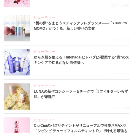
2025.11.30
ビューティー
“桃の夢”をまとうスティックフレグランス——「YUME to
MOMO」がつくる、新しい香りの文化
2025.11.21
ビューティー
ゆらぎ肌を整える！hitohada(ヒトハダ)が提案する“青”のス
キンケアで揺るがない自信肌へ
2025.11.19
ビューティー
LUNAの新作コンシーラー＆チークで「#フィルターいらず
肌」が爆誕♡
2025.11.14
ビューティー
CipiCipiのバズりティントがリニューアルで可愛さMAX♡
「シピシピ デューイフィルムティント R」で叶える最強も