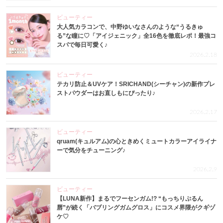
ビューティー
大人気カラコンで、中野ゆいなさんのような“うるきゅ
る”な瞳に♡「アイジェニック」全16色を徹底レポ！最強コ
スパで毎日可愛く♪
2026.2.18
ビューティー
テカリ防止＆UVケア！SRICHAND(シーチャン)の新作プレ
ストパウダーはお直しもにぴったり♪
2026.2.17
ビューティー
qruam(キュルアム)の心ときめくミュートカラーアイライナ
ーで気分をチューニング♪
2026.2.9
ビューティー
【LUNA新作】まるでフーセンガム!? “もっちりぷるん
唇”が続く「バブリングガムグロス」にコスメ界隈がクギヅ
ケ♡