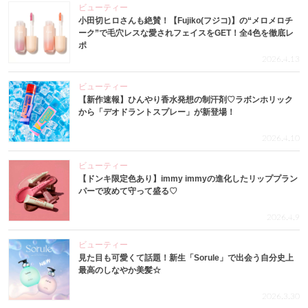
ビューティー
小田切ヒロさんも絶賛！【Fujiko(フジコ)】の“メロメロチ
ーク”で毛穴レスな愛されフェイスをGET！全4色を徹底レ
ポ
2026.4.13
ビューティー
【新作速報】ひんやり香水発想の制汗剤♡ラボンホリック
から「デオドラントスプレー」が新登場！
2026.4.10
ビューティー
【ドンキ限定色あり】immy immyの進化したリッププラン
パーで攻めて守って盛る♡
2026.4.9
ビューティー
見た目も可愛くて話題！新生「Sorule」で出会う自分史上
最高のしなやか美髪☆
2026.3.30