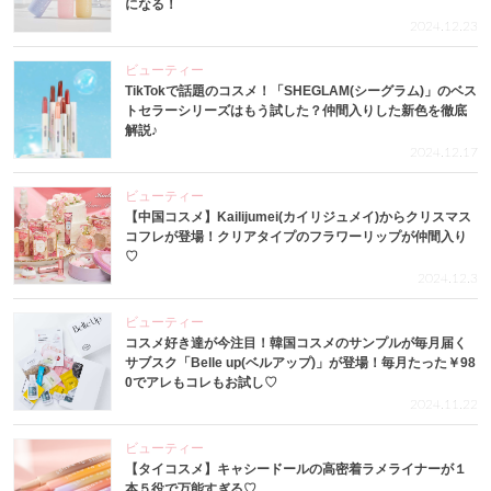
になる！
2024.12.23
ビューティー
TikTokで話題のコスメ！「SHEGLAM(シーグラム)」のベス
トセラーシリーズはもう試した？仲間入りした新色を徹底
解説♪
2024.12.17
ビューティー
【中国コスメ】Kailijumei(カイリジュメイ)からクリスマス
コフレが登場！クリアタイプのフラワーリップが仲間入り
♡
2024.12.3
ビューティー
コスメ好き達が今注目！韓国コスメのサンプルが毎月届く
サブスク「Belle up(ベルアップ)」が登場！毎月たった￥98
0でアレもコレもお試し♡
2024.11.22
ビューティー
【タイコスメ】キャシードールの高密着ラメライナーが１
本５役で万能すぎる♡