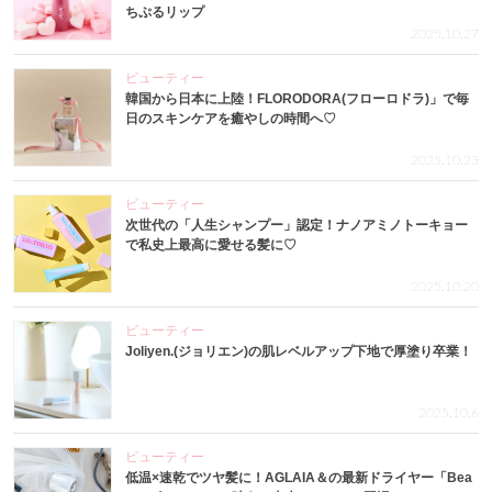
ちぷるリップ
2025.10.27
ビューティー
韓国から日本に上陸！FLORODORA(フローロドラ)」で毎
日のスキンケアを癒やしの時間へ♡
2025.10.23
ビューティー
次世代の「人生シャンプー」認定！ナノアミノトーキョー
で私史上最高に愛せる髪に♡
2025.10.20
ビューティー
Joliyen.(ジョリエン)の肌レベルアップ下地で厚塗り卒業！
2025.10.6
ビューティー
低温×速乾でツヤ髪に！AGLAIA＆の最新ドライヤー「Bea