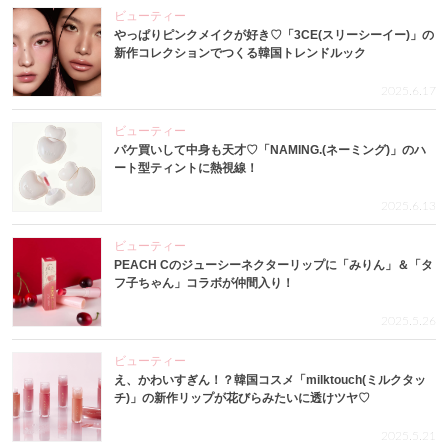
ビューティー
やっぱりピンクメイクが好き♡「3CE(スリーシーイー)」の
新作コレクションでつくる韓国トレンドルック
2025.6.17
ビューティー
パケ買いして中身も天才♡「NAMING.(ネーミング)」のハ
ート型ティントに熱視線！
2025.6.13
ビューティー
PEACH Cのジューシーネクターリップに「みりん」＆「タ
フ子ちゃん」コラボが仲間入り！
2025.5.26
ビューティー
え、かわいすぎん！？韓国コスメ「milktouch(ミルクタッ
チ)」の新作リップが花びらみたいに透けツヤ♡
2025.5.21