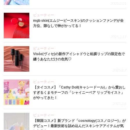
2025.2.21
ビューティー
mgb skin(エムジービースキン)のクッションファンデが全
方位、隙なしで神がかってる！
2025.2.17
ビューティー
Visée(ヴィセ)の新作アイシャドウと粘膜リップの限定色で
纏うあなただけの色気♡
2025.2.7
ビューティー
【タイコスメ】「Cathy Doll(キャシードール)」から愛おし
すぎるくまモチーフの「シャイニーベア リップモイスト」
がやってきた！
2025.2.6
ビューティー
【韓国コスメ】新ブランド「cosnology(コスノロジー)」が
デビュー！最新技術を詰め込んだスキンケアアイテムが気