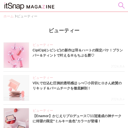
ホーム
ビューティー
ビューティー
ビューティー
CipiCipi(シピシピ)の新作は羽＆ハートの限定パケ！プラン
パー＆ティントで叶える※もちぷる唇♡
2026.8.6
ビューティー
VDLで仕込む圧倒的透明感ほっぺ♡小田切ヒロさん絶賛の
リキッド＆バームチークを徹底解剖！
2026.8.4
ビューティー
【Enamor】かじえりプロデュース♡11冠達成の神チーク
に待望の限定“ミルキー血色”カラーが登場！