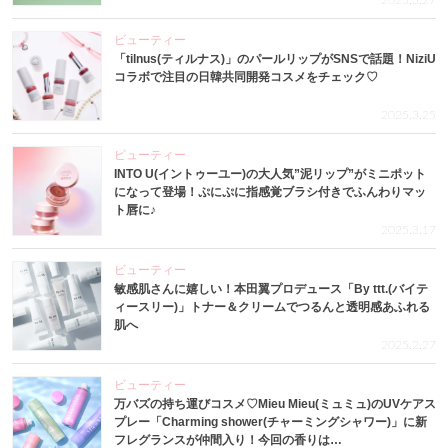
2025.3.27
ビューティー
「tilnus(ティルナス)」のパールリップがSNSで話題！NiziU
コラボで注目の日韓共同開発コスメをチェック♡
2025.3.25
ビューティー
INTO U(イントゥーユー)の大人気”泥リップ”がミニポット
になって登場！ぷにぷに指感覚ブラシ付きでふんわりマッ
ト唇に♪
2025.3.17
ビューティー
敏感肌さんに嬉しい！本田翼プロデュース「By ttt.(バイテ
ィースリー)」トナー＆クリームでつるんと透明感あふれる
肌へ
2025.2.27
ビューティー
万バズの持ち運びコスメ♡Mieu Mieu(ミュミュ)のUVケアス
プレー「Charming shower(チャーミングシャワー)」に新
フレグランスが仲間入り！今回の香りは…