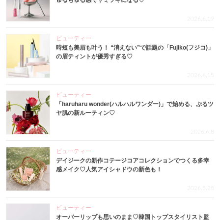
ゅるちゅる感でヤミツキになる♡
2026.6.19
ビューティー
時短も美眉も叶う！ “消えない”で話題の「Fujiko(フジコ)」
の眉ティントが優秀すぎる♡
2026.6.15
ビューティー
「haruharu wonder(ハルハルワンダー)」で始める、ぷるツ
ヤ肌の新ルーティン♡
2026.6.8
ビューティー
デイジークの新作コテージコアコレクションでつくる多幸
感メイク♡人気アイシャドウの新色も！
2026.5.28
ビューティー
オーバーリップも思いのまま♡韓国トップスタイリスト監