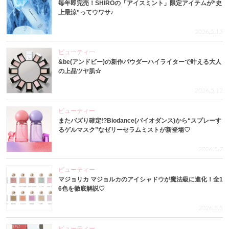
毎年即完売！SHIROの「アイスミント」限定アイテムが“史
上最涼”ってウワサ♪
2026.5.13
ビューティー
&be(アンドビー)の新作パウダーハイライターで叶える大人
の上品ツヤ肌☆
2026.5.12
ビューティー
またバズり確定!?Biodance(バイオダンス)から“スプレーす
るゲルマスク”なゼリーセラムミストが新登場♡
2026.5.7
ビューティー
マジョリカ マジョルカのアイシャドウが魔法級に進化！全1
6色を徹底解説♡
2026.5.5
ビューティー