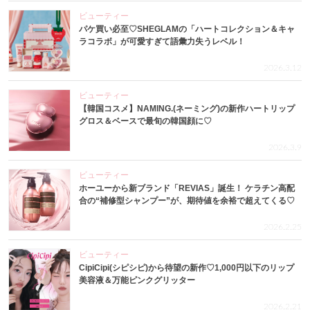
ビューティー
パケ買い必至♡SHEGLAMの「ハートコレクション＆キャ
ラコラボ」が可愛すぎて語彙力失うレベル！
2026.3.12
ビューティー
【韓国コスメ】NAMING.(ネーミング)の新作ハートリップ
グロス＆ベースで最旬の韓国顔に♡
2026.3.9
ビューティー
ホーユーから新ブランド「REVIAS」誕生！ ケラチン高配
合の“補修型シャンプー”が、期待値を余裕で超えてくる♡
2026.2.25
ビューティー
CipiCipi(シピシピ)から待望の新作♡1,000円以下のリップ
美容液＆万能ピンクグリッター
2026.2.21