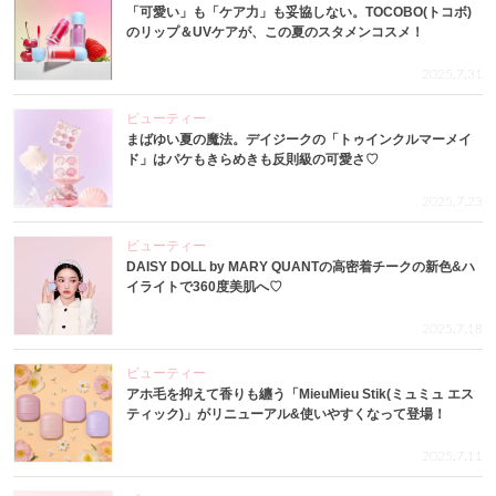
「可愛い」も「ケア力」も妥協しない。TOCOBO(トコボ)
のリップ＆UVケアが、この夏のスタメンコスメ！
2025.7.31
ビューティー
まばゆい夏の魔法。デイジークの「トゥインクルマーメイ
ド」はパケもきらめきも反則級の可愛さ♡
2025.7.23
ビューティー
DAISY DOLL by MARY QUANTの高密着チークの新色&ハ
イライトで360度美肌へ♡
2025.7.18
ビューティー
アホ毛を抑えて香りも纏う「MieuMieu Stik(ミュミュ エス
ティック)」がリニューアル&使いやすくなって登場！
2025.7.11