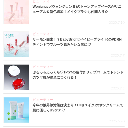
ビューティー
Wonjungyo(ウォンジョンヨ)のトーンアップベースがリニ
ューアル＆新色追加！メイクブラシも仲間入り☆
2025.7.10
ビューティー
サーモン由来！？BabyBright(ベイビーブライト)のPDRN
ティントでフルーツ飴みたいな唇に♡
2025.7.7
ビューティー
ぷるっ＆ふっくら♡TPSYの色付きリップバームでトレンド
のツヤ唇が簡単につくれる！
2025.7.3
ビューティー
今年の紫外線対策は決まり！UIQ(ユイク)のサンクリームで
肌に優しくUVケア♡
2025.6.20