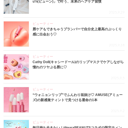
u’n(ビューン)」で叶う、未来のヘアケア習慣
2025.9.29
ビューティー
唇ケアもできちゃうプランパーで自分史上最高のぷっくり
感に出会おう♡
2025.9.18
ビューティー
Cathy Doll(キャシードール)のリップマスクでケアしながら
憧れのツヤぷる唇に♡
2025.9.5
ビューティー
“ウォニョンリップ”でふんわり垢抜け♡ AMUSE(アミュー
ズ)の新感覚ティントで見つける運命の1本
2025.9.2
ビューティー
毎日持ち歩きたい！tilnus×PEANUTSコラボの限定ティン