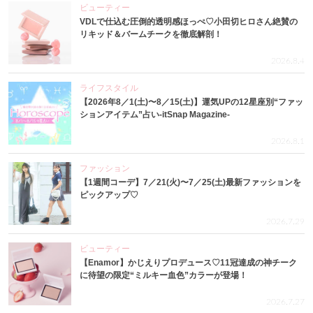
ビューティー
VDLで仕込む圧倒的透明感ほっぺ♡小田切ヒロさん絶賛の
リキッド＆バームチークを徹底解剖！
2026.8.4
ライフスタイル
【2026年8／1(土)〜8／15(土)】運気UPの12星座別“ファッ
ションアイテム”占い-itSnap Magazine-
2026.8.1
ファッション
【1週間コーデ】7／21(火)〜7／25(土)最新ファッションを
ピックアップ♡
2026.7.29
ビューティー
【Enamor】かじえりプロデュース♡11冠達成の神チーク
に待望の限定“ミルキー血色”カラーが登場！
2026.7.27