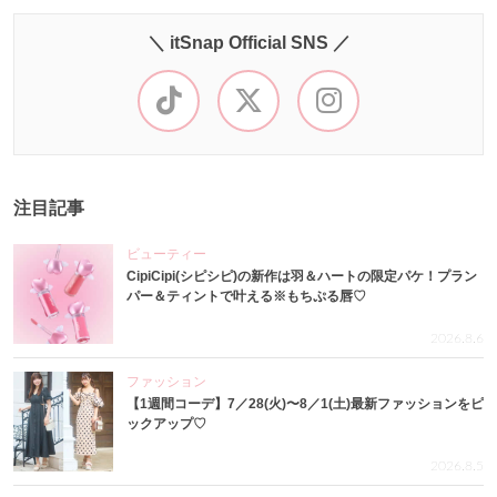
＼ itSnap Official SNS ／
注目記事
ビューティー
CipiCipi(シピシピ)の新作は羽＆ハートの限定パケ！プラン
パー＆ティントで叶える※もちぷる唇♡
2026.8.6
ファッション
【1週間コーデ】7／28(火)〜8／1(土)最新ファッションをピ
ックアップ♡
2026.8.5