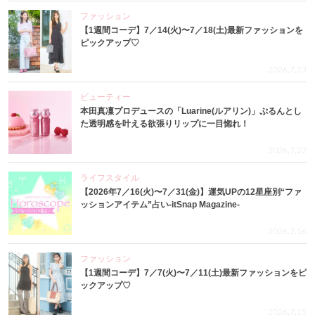
ファッション
【1週間コーデ】7／14(火)〜7／18(土)最新ファッションを
ピックアップ♡
2026.7.23
ビューティー
本田真凜プロデュースの「Luarine(ルアリン)」ぷるんとし
た透明感を叶える欲張りリップに一目惚れ！
2026.7.22
ライフスタイル
【2026年7／16(火)〜7／31(金)】運気UPの12星座別“ファ
ッションアイテム”占い-itSnap Magazine-
2026.7.16
ファッション
【1週間コーデ】7／7(火)〜7／11(土)最新ファッションをピ
ックアップ♡
2026.7.15