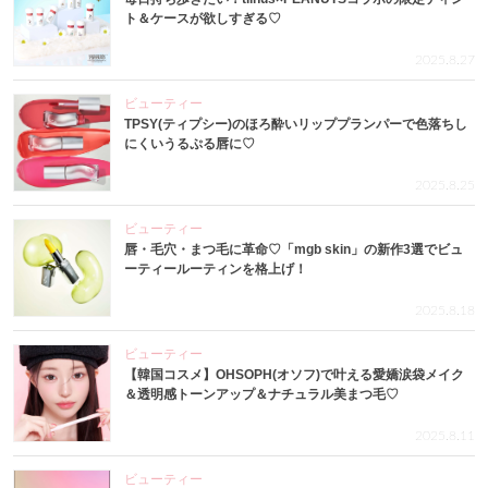
ト＆ケースが欲しすぎる♡
2025.8.27
ビューティー
TPSY(ティプシー)のほろ酔いリッププランパーで色落ちし
にくいうるぷる唇に♡
2025.8.25
ビューティー
唇・毛穴・まつ毛に革命♡「mgb skin」の新作3選でビュ
ーティールーティンを格上げ！
2025.8.18
ビューティー
【韓国コスメ】OHSOPH(オソフ)で叶える愛嬌涙袋メイク
＆透明感トーンアップ＆ナチュラル美まつ毛♡
2025.8.11
ビューティー