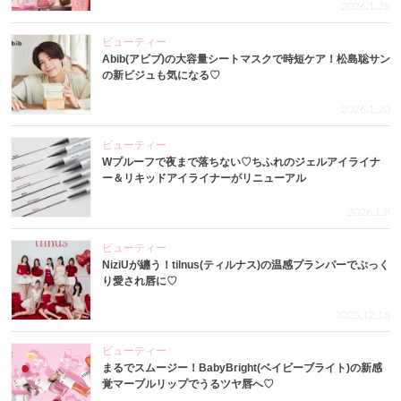
2026.1.28
ビューティー
Abib(アビブ)の大容量シートマスクで時短ケア！松島聡サン
の新ビジュも気になる♡
2026.1.20
ビューティー
Wプルーフで夜まで落ちない♡ちふれのジェルアイライナ
ー＆リキッドアイライナーがリニューアル
2026.1.8
ビューティー
NiziUが纏う！tilnus(ティルナス)の温感プランパーでぷっく
り愛され唇に♡
2025.12.18
ビューティー
まるでスムージー！BabyBright(ベイビーブライト)の新感
覚マーブルリップでうるツヤ唇へ♡