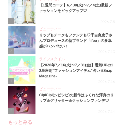
【1週間コーデ】6／30(火)〜7／4(土)最新フ
ァッションをピックアップ♡
2
2026.7.8
ビューティー
リップもチークもファンデも♡千吉良恵子さ
んプロデュースの新ブランド「ifoo」の多幸
感がハンパない！
3
2026.7.10
ライフスタイル
【2026年7／16(火)〜7／31(金)】運気UPの1
2星座別“ファッションアイテム”占い-itSnap
Magazine-
4
2026.7.16
ビューティー
CipiCipi(シピシピ)の新作はふくれな渾身のリ
ップ＆グリッター＆クッションファンデ♡
5
2026.7.14
もっとみる