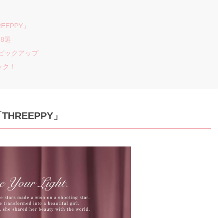
EPPY」
8選
をピックアップ
ック！
HREEPPY」