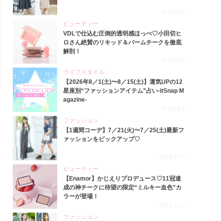
2026.8.5
ビューティー
VDLで仕込む圧倒的透明感ほっぺ♡小田切ヒ
ロさん絶賛のリキッド＆バームチークを徹底
解剖！
2026.8.4
ライフスタイル
【2026年8／1(土)〜8／15(土)】運気UPの12
星座別“ファッションアイテム”占い-itSnap M
agazine-
2026.8.1
ファッション
【1週間コーデ】7／21(火)〜7／25(土)最新フ
ァッションをピックアップ♡
2026.7.29
ビューティー
【Enamor】かじえりプロデュース♡11冠達
成の神チークに待望の限定“ミルキー血色”カ
ラーが登場！
2026.7.27
ファッション