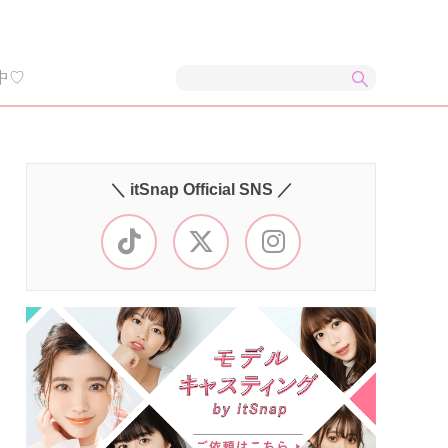
中♡
＼ itSnap Official SNS ／