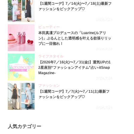
【1週間コーデ】7／14(火)〜7／18(土)最新フ
ァッションをピックアップ♡
2026.7.23
ビューティー
本田真凜プロデュースの「Luarine(ルアリ
ン)」ぷるんとした透明感を叶える欲張りリッ
プに一目惚れ！
2026.7.22
ライフスタイル
【2026年7／16(火)〜7／31(金)】運気UPの1
2星座別“ファッションアイテム”占い-itSnap
Magazine-
2026.7.16
ファッション
【1週間コーデ】7／7(火)〜7／11(土)最新フ
ァッションをピックアップ♡
2026.7.15
人気カテゴリー