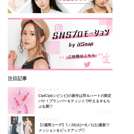
注目記事
ビューティー
CipiCipi(シピシピ)の新作は羽＆ハートの限定
パケ！プランパー＆ティントで叶える※もち
ぷる唇♡
2026.8.6
ファッション
【1週間コーデ】7／28(火)〜8／1(土)最新フ
ァッションをピックアップ♡