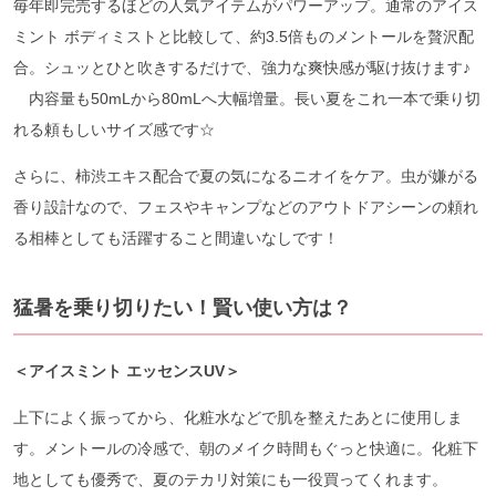
毎年即完売するほどの人気アイテムがパワーアップ。通常のアイス
ミント ボディミストと比較して、約3.5倍ものメントールを贅沢配
合。シュッとひと吹きするだけで、強力な爽快感が駆け抜けます♪
内容量も50mLから80mLへ大幅増量。長い夏をこれ一本で乗り切
れる頼もしいサイズ感です☆
さらに、柿渋エキス配合で夏の気になるニオイをケア。虫が嫌がる
香り設計なので、フェスやキャンプなどのアウトドアシーンの頼れ
る相棒としても活躍すること間違いなしです！
猛暑を乗り切りたい！賢い使い方は？
＜アイスミント エッセンスUV＞
上下によく振ってから、化粧水などで肌を整えたあとに使用しま
す。メントールの冷感で、朝のメイク時間もぐっと快適に。化粧下
地としても優秀で、夏のテカリ対策にも一役買ってくれます。