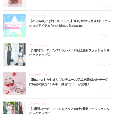
2026.8.4
ライフスタイル
【2026年8／1(土)〜8／15(土)】運気UPの12星座別“ファッ
ションアイテム”占い-itSnap Magazine-
2026.8.1
ファッション
【1週間コーデ】7／21(火)〜7／25(土)最新ファッションを
ピックアップ♡
2026.7.29
ビューティー
【Enamor】かじえりプロデュース♡11冠達成の神チーク
に待望の限定“ミルキー血色”カラーが登場！
2026.7.27
ファッション
【1週間コーデ】7／14(火)〜7／18(土)最新ファッションを
ピックアップ♡