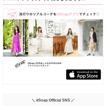
＼ itSnap Official SNS ／