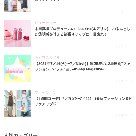
2026.7.23
ビューティー
本田真凜プロデュースの「Luarine(ルアリン)」ぷるんとし
た透明感を叶える欲張りリップに一目惚れ！
2026.7.22
ライフスタイル
【2026年7／16(火)〜7／31(金)】運気UPの12星座別“ファ
ッションアイテム”占い-itSnap Magazine-
2026.7.16
ファッション
【1週間コーデ】7／7(火)〜7／11(土)最新ファッションをピ
ックアップ♡
2026.7.15
人気カテゴリー