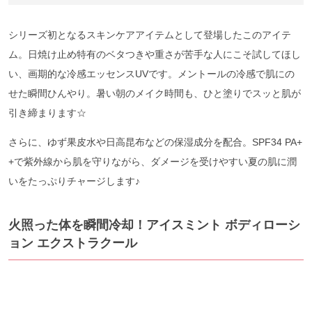
シリーズ初となるスキンケアアイテムとして登場したこのアイテ
ム。日焼け止め特有のベタつきや重さが苦手な人にこそ試してほし
い、画期的な冷感エッセンスUVです。メントールの冷感で肌にの
せた瞬間ひんやり。暑い朝のメイク時間も、ひと塗りでスッと肌が
引き締まります☆
さらに、ゆず果皮水や日高昆布などの保湿成分を配合。SPF34 PA+
+で紫外線から肌を守りながら、ダメージを受けやすい夏の肌に潤
いをたっぷりチャージします♪
火照った体を瞬間冷却！アイスミント ボディローシ
ョン エクストラクール