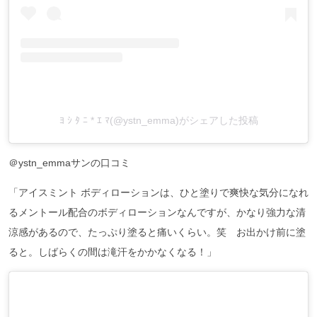
ﾖ ｼ ﾀ ﾆ * ｴ ﾏ(@ystn_emma)がシェアした投稿
＠ystn_emmaサンの口コミ
「アイスミント ボディローションは、ひと塗りで爽快な気分になれ
るメントール配合のボディローションなんですが、かなり強力な清
涼感があるので、たっぷり塗ると痛いくらい。笑 お出かけ前に塗
ると。しばらくの間は滝汗をかかなくなる！」