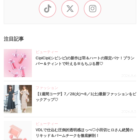
注目記事
ビューティー
CipiCipi(シピシピ)の新作は羽＆ハートの限定パケ！プラン
パー＆ティントで叶える※もちぷる唇♡
2026.8.6
ファッション
【1週間コーデ】7／28(火)〜8／1(土)最新ファッションをピ
ックアップ♡
2026.8.5
ビューティー
VDLで仕込む圧倒的透明感ほっぺ♡小田切ヒロさん絶賛の
リキッド＆バームチークを徹底解剖！