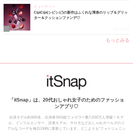
ビューティー
CipiCipi(シピシピ)の新作はふくれな渾身のリップ＆グリッ
ター＆クッションファンデ♡
5
2026.7.14
もっとみる
「itSnap」は、20代おしゃれ女子のためのファッショ
ンアプリ♡
出演モデル約800名、出演者SNS総フォロワー数7,000万人突破！モデ
ル、インフルエンサー、読者モデル、サロモなどおしゃれガールズのリ
アルなコーデを毎日19時に更新しています。どこよりも“フォトジェニッ