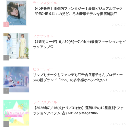
ライフスタイル
【七夕発売】圧倒的ファンタジー！最旬ビジュアルブック
『PECHE 011』の見どころ＆豪華モデルを徹底解説♡
1
2026.7.7
ファッション
【1週間コーデ】6／30(火)〜7／4(土)最新ファッションをピ
ックアップ♡
2
2026.7.8
ビューティー
リップもチークもファンデも♡千吉良恵子さんプロデュー
スの新ブランド「ifoo」の多幸感がハンパない！
3
2026.7.10
ライフスタイル
【2026年7／16(火)〜7／31(金)】運気UPの12星座別“ファ
ッションアイテム”占い-itSnap Magazine-
4
2026.7.16