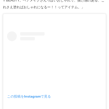
Y BEAUTY。ヘアメイクさんっぽいおしゃれで、抜け感のある、こ
れさえ塗ればおしゃれになるー！！ってアイテム。」
この投稿をInstagramで見る