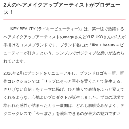
2人のヘアメイクアップアーティストがプロデュー
ス！
「LiKEY BEAUTY (ライキービューティー)」は、第一線で活躍する
ヘアメイクアップアーティストのmeguさんとYUZUKOさんの2人が
手掛けるコスメブランドです。ブランド名には「like + beauty = ビ
ューティーが好き」という、シンプルでポジティブな想いが込めら
れています。
2026年2月にブランドをリニューアルし、ブランドロゴも一新。新
作コレクションでは「リップにそっと重心を置くことで芽生える、
さりげない自信」をテーマに掲げ、ひと塗りで表情をふっと変えて
くれるような、心地よいプロダクトが誕生しました。プロの現場で
培われた感性が詰まったカラー展開は、どれも肌馴染みがよく、テ
クニックレスで「今っぽさ」を演出できるのが最大の魅力です♡