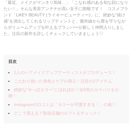
「最近、メイクがマンネリ気味…」「こなれ感のある旬な顔になり
たい！」そんな美容アンテナが高い女子に朗報です！ コスメブラ
ンド「LiKEY BEAUTY (ライキービューティー)」に、絶妙な“抜け
感”を演出してくれるリップティントと、紫外線から唇を守りなが
らボリュームアップを叶えるプランパーが新しく仲間入りしまし
た。注目の新作を詳しくチェックしていきましょう♡
目次
2人のヘアメイクアップアーティストがプロデュース！
こだわり抜いた発色とケアの両立！注目の2アイテム
絶妙な“今っぽカラー”にほれぼれ♡全8色のカラバリを公
開！
Instagramの口コミは「カラーが可愛すぎる！」の嵐♡
どこで買える？取扱店舗のロフトをチェック！