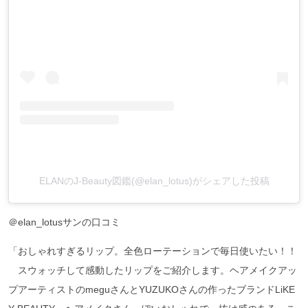
ELANのJ-Beauty図鑑(@elan_lotus)がシェアした投稿
＠elan_lotusサンの口コミ
「おしゃれすぎるリップ。全色ローテーションで毎日使いたい！！
スウォッチして感動したリップをご紹介します。ヘアメイクアッ
プアーティストのmeguさんとYUZUKOさんの作ったブランドLiKE