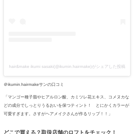
hair&make ikumi sasaki(@ikumin.hairmake)がシェアした投稿
＠ikumin.hairmakeサンの口コミ
「マンゴー種子脂やヒアルロン酸、カミツレ花エキス、コメヌカな
どの成分でしっとりうるおいを保つティント！ とにかくカラーが
可愛すぎます。さすがヘアメイクさんが作るリップ！！」
どこで買える？取扱店舗のロフトをチェック！