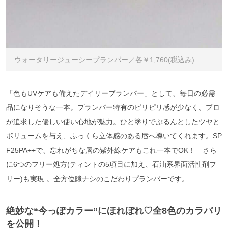
ウォータリージューシープランパー／各￥1,760(税込み)
「色もUVケアも備えたデイリープランパー」として、毎日の必需
品になりそうな一本。プランパー特有のピリピリ感が少なく、プロ
が追求した優しい使い心地が魅力。ひと塗りでぷるんとしたツヤと
ボリュームを与え、ふっくら立体感のある唇へ導いてくれます。SP
F25PA++で、忘れがちな唇の紫外線ケアもこれ一本でOK！ さら
に6つのフリー処方(ティントの5項目に加え、石油系界面活性剤フ
リー)も実現 。全方位隙ナシのこだわりプランパーです。
絶妙な“今っぽカラー”にほれぼれ♡全8色のカラバリ
を公開！