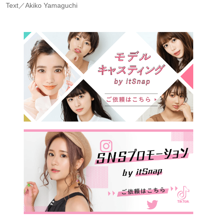
Text／Akiko Yamaguchi