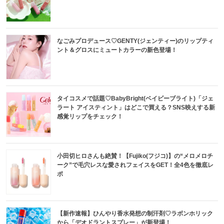
なごみプロデュース♡GENTY(ジェンティー)のリップティ
ント＆グロスにミュートカラーの新色登場！
タイコスメで話題♡BabyBright(ベイビーブライト)「ジェ
ラート アイスティント」はどこで買える？SNS映えする新
感覚リップをチェック！
小田切ヒロさんも絶賛！【Fujiko(フジコ)】の“メロメロチ
ーク”で毛穴レスな愛されフェイスをGET！全4色を徹底レ
ポ
【新作速報】ひんやり香水発想の制汗剤♡ラボンホリック
から「デオドラントスプレー」が新登場！