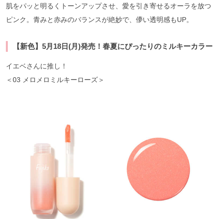
肌をパッと明るくトーンアップさせ、愛を引き寄せるオーラを放つ
ピンク。青みと赤みのバランスが絶妙で、儚い透明感もUP。
【新色】5月18日(月)発売！春夏にぴったりのミルキーカラー
イエベさんに推し！
＜03 メロメロミルキーローズ＞