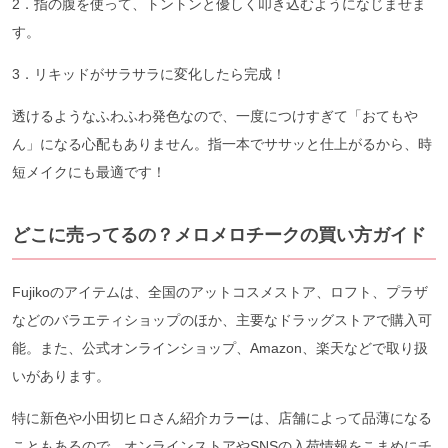
2．指の腹を使って、トントンと優しく叩き込むようになじませま
す。
3．リキッドがサラサラに変化したら完成！
透けるようなふわふわ発色なので、一度につけすぎて「おてもや
ん」になる心配もありません。指一本でササッと仕上がるから、時
短メイクにも最適です！
どこに売ってるの？メロメロチークの買い方ガイド
Fujikoのアイテムは、全国のアットコスメストア、ロフト、プラザ
などのバラエティショップのほか、主要なドラッグストアで購入可
能。また、公式オンラインショップ、Amazon、楽天などで取り扱
いがあります。
特に新色や小田切ヒロさん紹介カラーは、店舗によって品薄になる
こともあるので、オンラインストアやSNSの入荷情報をこまめにチ