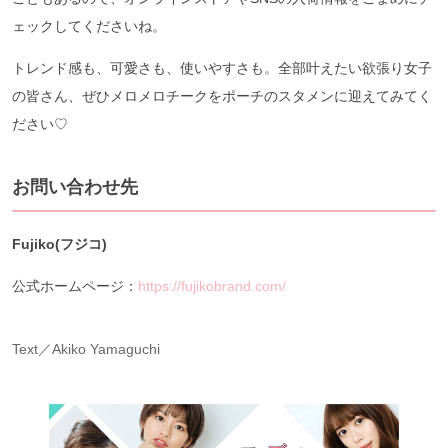
ェックしてくださいね。
トレンド感も、可愛さも、使いやすさも。全部叶えたい欲張り女子
の皆さん、ぜひメロメロチークをポーチのスタメンに迎えてみてく
ださい♡
お問い合わせ先
Fujiko(フジコ)
公式ホームページ：
https://fujikobrand.com/
Text／Akiko Yamaguchi