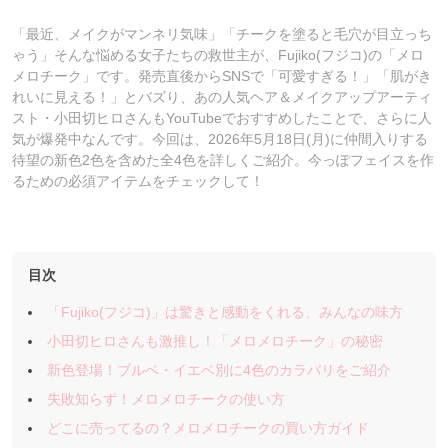
「最近、メイクがマンネリ気味」「チークを塗ると毛穴が目立っち
ゃう」そんな悩める女子たちの救世主が、Fujiko(フジコ)の「メロ
メロチーク」です。発売直後からSNSで「可愛すぎる！」「肌がき
れいに見える！」とバズり、あの人気ヘア＆メイクアップアーティ
スト・小田切ヒロさんもYouTubeでおすすめしたことで、さらに人
気が爆発中なんです。今回は、2026年5月18日(月)に仲間入りする
待望の新色2色を含めた全4色を詳しくご紹介。今っぽフェイスを作
るための必須アイテムをチェックして！
目次
「Fujiko(フジコ)」は驚きと感動をくれる、みんなの味方
小田切ヒロさんも激推し！「メロメロチーク」の秘密
新色登場！ブルベ・イエベ別に4色のカラバリをご紹介
失敗知らず！メロメロチークの使い方
どこに売ってるの？メロメロチークの買い方ガイド