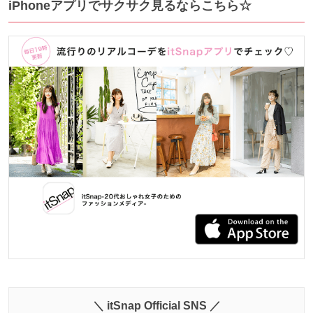
iPhoneアプリでサクサク見るならこちら☆
＼ itSnap Official SNS ／