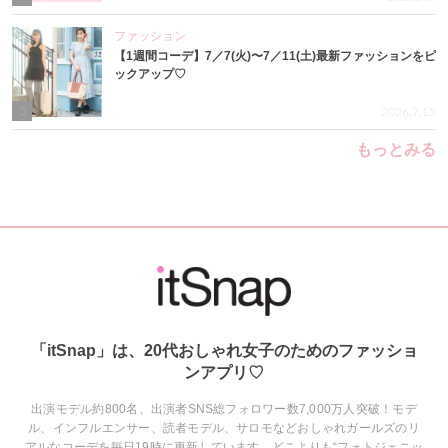
ファッション
【1週間コーデ】7／7(火)〜7／11(土)最新ファッションをピ
ックアップ♡
5
2026.7.15
もっとみる
「itSnap」は、20代おしゃれ女子のためのファッショ
ンアプリ♡
出演モデル約800名、出演者SNS総フォロワー数7,000万人突破！モデ
ル、インフルエンサー、読者モデル、サロモなどおしゃれガールズのリ
アルなコーデを毎日19時に更新しています。どこよりも“フォトジェニッ