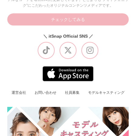
ク”にこだわったオリジナルコンテンツメディアです。
チェックしてみる
＼ itSnap Official SNS ／
運営会社
お問い合わせ
社員募集
モデルキャスティング