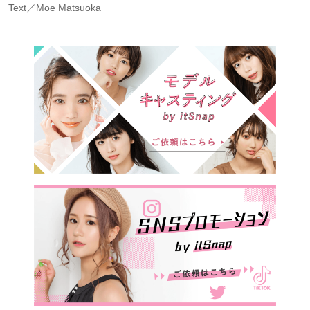
Text／Moe Matsuoka