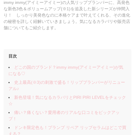
immy immy(アイミーアイミー)の人気リッププランパーに、高発色
な新色3色＆ボリュームアップ(※1)を追及した新シリーズが仲間入
り！ しっかり美発色なのに本格ケアまで叶えてくれる、その進化
の秘密を詳しく紐解いていきましょう。気になるカラバリや販売店
舗についてもご紹介します。
目次
どこの国のブランド？immy immy(アイミーアイミー)が気
になる♡
史上最高(※3)の刺激で盛る！リッププランパーがリニュー
アル♪
新色登場！気になるカラバリとPIRI PIRI LEVELをチェック
☆
痛い？痛くない？愛用者のリアルな口コミをピックアッ
プ！
ドンキ限定色も！プランプ リペア リップセラムはどこで買
える？