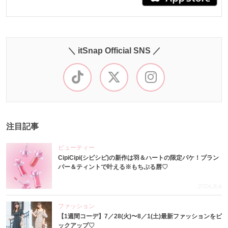
＼ itSnap Official SNS ／
注目記事
ビューティー
CipiCipi(シピシピ)の新作は羽＆ハートの限定パケ！プラン
パー＆ティントで叶える※もちぷる唇♡
2026.8.6
ファッション
【1週間コーデ】7／28(火)〜8／1(土)最新ファッションをピ
ックアップ♡