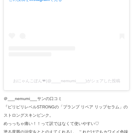
おにゃんこぽん❤︎(@____nemumi____)がシェアした投稿
＠___nemumi___サンの口コミ
『ピリピリレベルSTRONGの「
プランプ リペア リップセラム
」の
ストロングスキンピンク。
めっっちゃ痛い！！って訳ではなくて使いやすい♡
塗る度唇の治安をととのえてくれるし、これだけでもカワイイ色味