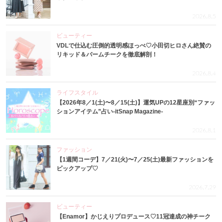
2026.8.5
ビューティー
VDLで仕込む圧倒的透明感ほっぺ♡小田切ヒロさん絶賛の
リキッド＆バームチークを徹底解剖！
2026.8.4
ライフスタイル
【2026年8／1(土)〜8／15(土)】運気UPの12星座別“ファッ
ションアイテム”占い-itSnap Magazine-
2026.8.1
ファッション
【1週間コーデ】7／21(火)〜7／25(土)最新ファッションを
ピックアップ♡
2026.7.29
ビューティー
【Enamor】かじえりプロデュース♡11冠達成の神チーク