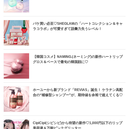
パケ買い必至♡SHEGLAMの「ハートコレクション＆キャ
ラコラボ」が可愛すぎて語彙力失うレベル！
【韓国コスメ】NAMING.(ネーミング)の新作ハートリップ
グロス＆ベースで最旬の韓国顔に♡
ホーユーから新ブランド「REVIAS」誕生！ ケラチン高配
合の“補修型シャンプー”が、期待値を余裕で超えてくる♡
CipiCipi(シピシピ)から待望の新作♡1,000円以下のリップ
美容液＆万能ピンクグリッター