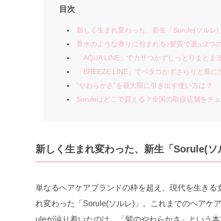
目次
新しく生まれ変わった、新生「Sorule(ソルレ
香水のような香りに包まれる♪髪質で選ぶ2つ
「AQUA LINE」でカサつかずしっとりまとま
「BREEZE LINE」でベタつかずさらりと風
“やわらかさ”を最大限に引き出す使い方は？
Soruleはどこで買える？全国の取扱店舗をチ
新しく生まれ変わった、新生「Sorule(
単なるヘアケアブランドの枠を超え、現代を生きる
れ変わった「Sorule(ソルレ)」。これまでのヘア
uleが辿り着いたのは、「髪のやわらかさ」という