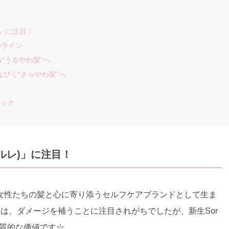
)」に注目！
のライン
る“うるやわ髪”へ
になびく“さらやわ髪”へ
ェック
ソルレ)」に注目！
女性たちの髪と心に寄り添うセルフケアブランドとして生ま
ケアは、ダメージを補うことに注目されがちでしたが、新生Sor
本質的な価値です☆