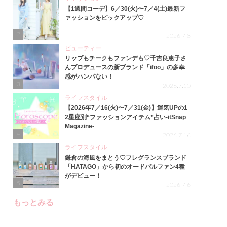
【1週間コーデ】6／30(火)〜7／4(土)最新フ
ァッションをピックアップ♡
2
2026.7.8
ビューティー
リップもチークもファンデも♡千吉良恵子さ
んプロデュースの新ブランド「ifoo」の多幸
感がハンパない！
3
2026.7.10
ライフスタイル
【2026年7／16(火)〜7／31(金)】運気UPの1
2星座別“ファッションアイテム”占い-itSnap
Magazine-
4
2026.7.16
ライフスタイル
鎌倉の海風をまとう♡フレグランスブランド
「HATAGO」から初のオードパルファン4種
がデビュー！
5
2026.7.6
もっとみる