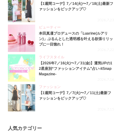
【1週間コーデ】7／14(火)〜7／18(土)最新フ
ァッションをピックアップ♡
2026.7.23
ビューティー
本田真凜プロデュースの「Luarine(ルアリ
ン)」ぷるんとした透明感を叶える欲張りリッ
プに一目惚れ！
2026.7.22
ライフスタイル
【2026年7／16(火)〜7／31(金)】運気UPの1
2星座別“ファッションアイテム”占い-itSnap
Magazine-
2026.7.16
ファッション
【1週間コーデ】7／7(火)〜7／11(土)最新フ
ァッションをピックアップ♡
2026.7.15
人気カテゴリー