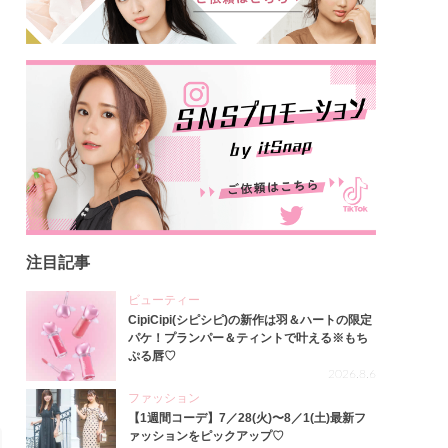
注目記事
ビューティー
CipiCipi(シピシピ)の新作は羽＆ハートの限定
パケ！プランパー＆ティントで叶える※もち
ぷる唇♡
2026.8.6
ファッション
【1週間コーデ】7／28(火)〜8／1(土)最新フ
ァッションをピックアップ♡