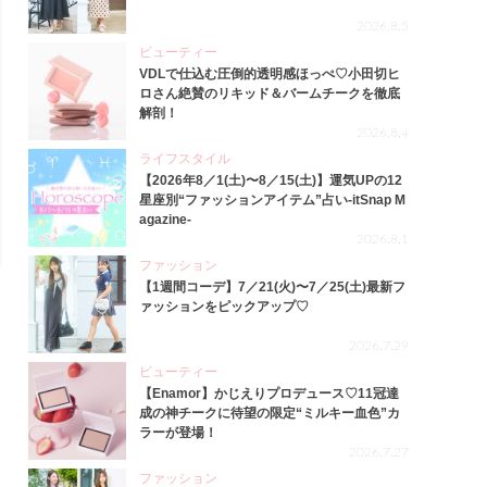
2026.8.5
ビューティー
VDLで仕込む圧倒的透明感ほっぺ♡小田切ヒ
ロさん絶賛のリキッド＆バームチークを徹底
解剖！
2026.8.4
ライフスタイル
【2026年8／1(土)〜8／15(土)】運気UPの12
星座別“ファッションアイテム”占い-itSnap M
agazine-
2026.8.1
ファッション
【1週間コーデ】7／21(火)〜7／25(土)最新フ
ァッションをピックアップ♡
2026.7.29
ビューティー
【Enamor】かじえりプロデュース♡11冠達
成の神チークに待望の限定“ミルキー血色”カ
ラーが登場！
2026.7.27
ファッション