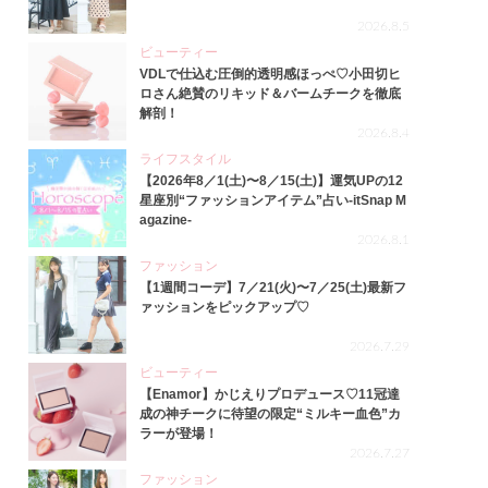
2026.8.5
ビューティー
VDLで仕込む圧倒的透明感ほっぺ♡小田切ヒ
ロさん絶賛のリキッド＆バームチークを徹底
解剖！
2026.8.4
ライフスタイル
【2026年8／1(土)〜8／15(土)】運気UPの12
星座別“ファッションアイテム”占い-itSnap M
agazine-
2026.8.1
ファッション
【1週間コーデ】7／21(火)〜7／25(土)最新フ
ァッションをピックアップ♡
2026.7.29
ビューティー
【Enamor】かじえりプロデュース♡11冠達
成の神チークに待望の限定“ミルキー血色”カ
ラーが登場！
2026.7.27
ファッション