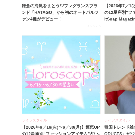
鎌倉の海風をまとう♡フレグランスブラ
【2026年7／1(
ンド「HATAGO」から初のオードパルフ
の12星座別“フ
ァン4種がデビュー！
itSnap Magazi
2026.7.6
ライフスタイル
ライフスタイル
【2026年6／16(火)〜6／30(月)】運気UP
韓国トレンド雑貨
の12星座別“ファッションアイテム”占い-
ODUCTS」が