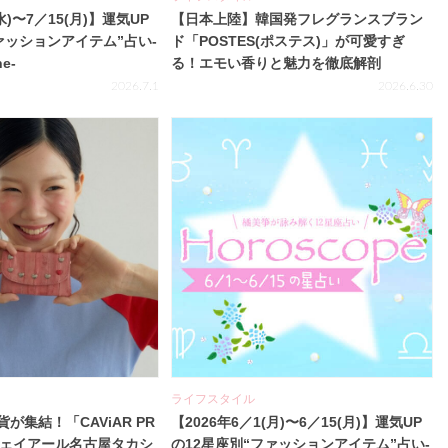
水)〜7／15(月)】運気UP
【日本上陸】韓国発フレグランスブラン
ァッションアイテム”占い-
ド「POSTES(ポステス)」が可愛すぎ
ne-
る！エモい香りと魅力を徹底解剖
2026.7.1
2026.6.30
ライフスタイル
が集結！「CAViAR PR
【2026年6／1(月)〜6／15(月)】運気UP
ジェイアール名古屋タカシ
の12星座別“ファッションアイテム”占い-