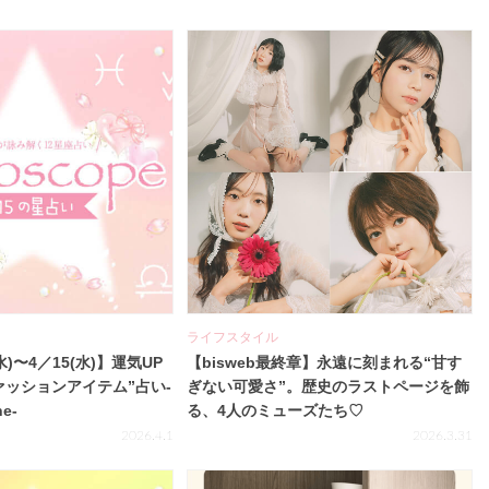
ライフスタイル
水)〜4／15(水)】運気UP
【bisweb最終章】永遠に刻まれる“甘す
ァッションアイテム”占い-
ぎない可愛さ”。歴史のラストページを飾
ne-
る、4人のミューズたち♡
2026.4.1
2026.3.31