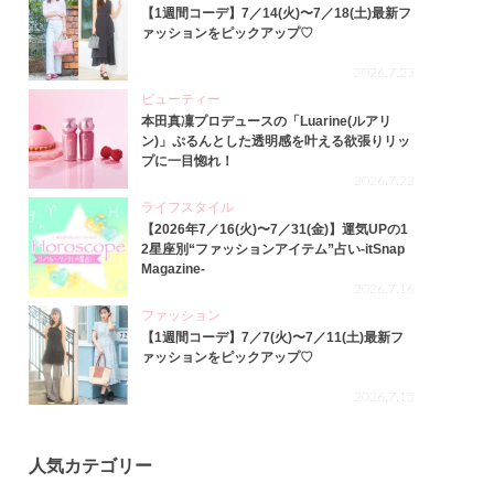
【1週間コーデ】7／14(火)〜7／18(土)最新フ
ァッションをピックアップ♡
2026.7.23
ビューティー
本田真凜プロデュースの「Luarine(ルアリ
ン)」ぷるんとした透明感を叶える欲張りリッ
プに一目惚れ！
2026.7.22
ライフスタイル
【2026年7／16(火)〜7／31(金)】運気UPの1
2星座別“ファッションアイテム”占い-itSnap
Magazine-
2026.7.16
ファッション
【1週間コーデ】7／7(火)〜7／11(土)最新フ
ァッションをピックアップ♡
2026.7.15
人気カテゴリー