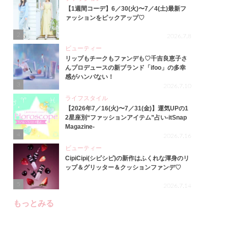
【1週間コーデ】6／30(火)〜7／4(土)最新フ
ァッションをピックアップ♡
2
2026.7.8
ビューティー
リップもチークもファンデも♡千吉良恵子さ
んプロデュースの新ブランド「ifoo」の多幸
感がハンパない！
3
2026.7.10
ライフスタイル
【2026年7／16(火)〜7／31(金)】運気UPの1
2星座別“ファッションアイテム”占い-itSnap
Magazine-
4
2026.7.16
ビューティー
CipiCipi(シピシピ)の新作はふくれな渾身のリ
ップ＆グリッター＆クッションファンデ♡
5
2026.7.14
もっとみる