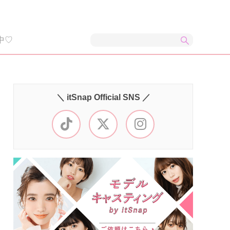
中♡
＼ itSnap Official SNS ／