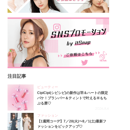
注目記事
ビューティー
CipiCipi(シピシピ)の新作は羽＆ハートの限定
パケ！プランパー＆ティントで叶える※もち
ぷる唇♡
2026.8.6
ファッション
【1週間コーデ】7／28(火)〜8／1(土)最新フ
ァッションをピックアップ♡