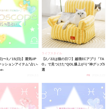
ライフスタイル
日)〜3／15(日)】運気UP
【2／22は猫の日♡】越境ECアプリ「TA
ァッションアイテム”占い-
O」で見つけた“QOL爆上がり”神グッズ5
ne-
選
2026.3.1
2026.2.22
PR