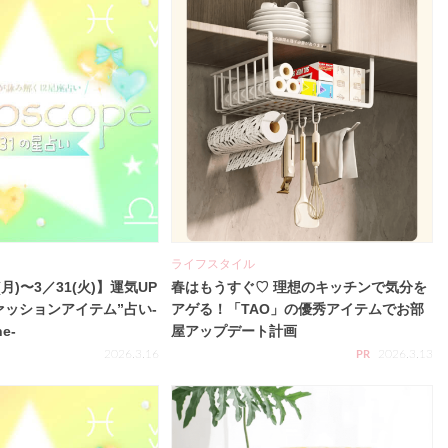
ライフスタイル
(月)〜3／31(火)】運気UP
春はもうすぐ♡ 理想のキッチンで気分を
ァッションアイテム”占い-
アゲる！「TAO」の優秀アイテムでお部
ne-
屋アップデート計画
2026.3.16
2026.3.13
PR