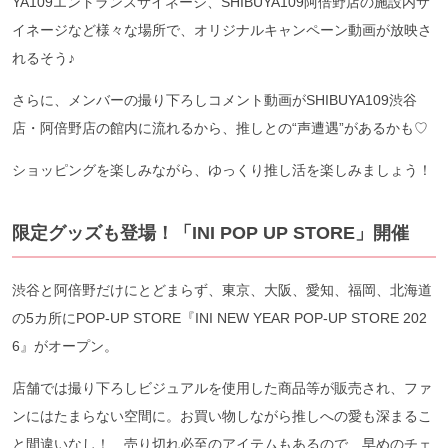
YA109エントランスサイネージ、SHIBUYA109阿倍野店の施設内サ
イネージなど様々な場所で、オリジナルキャンペーン動画が放映さ
れるそう♪
さらに、メンバーの撮り下ろしコメント動画がSHIBUYA109渋谷
店・阿倍野店の館内に流れるから、推しとの“声遭遇”があるかも♡
ショッピングを楽しみながら、ゆっくり推し活を楽しみましょう！
限定グッズも登場！「INI POP UP STORE」開催
渋谷と阿倍野だけにとどまらず、東京、大阪、愛知、福岡、北海道
の5カ所にPOP-UP STORE『INI NEW YEAR POP-UP STORE 202
6』がオープン。
店舗では撮り下ろしビジュアルを使用した商品等が販売され、ファ
ンにはたまらない空間に。お買い物しながら推しへの愛も深まるこ
と間違いなし！ 売り切れ必至のアイテムもあるので、早めのチェ