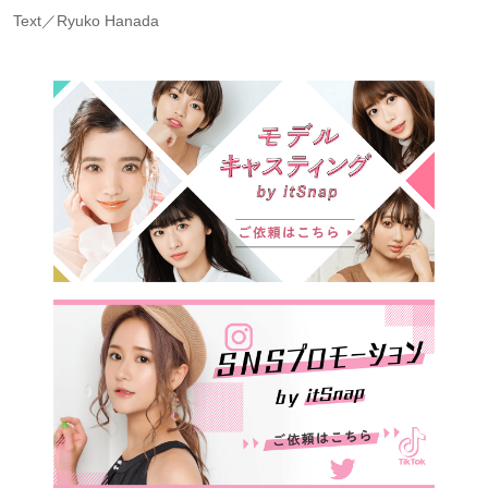
Text／Ryuko Hanada