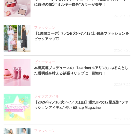
に待望の限定“ミルキー血色”カラーが登場！
2026.7.27
ファッション
【1週間コーデ】7／14(火)〜7／18(土)最新ファッションを
ピックアップ♡
2026.7.23
ビューティー
本田真凜プロデュースの「Luarine(ルアリン)」ぷるんとし
た透明感を叶える欲張りリップに一目惚れ！
2026.7.22
ライフスタイル
【2026年7／16(火)〜7／31(金)】運気UPの12星座別“ファ
ッションアイテム”占い-itSnap Magazine-
2026.7.16
ファッション