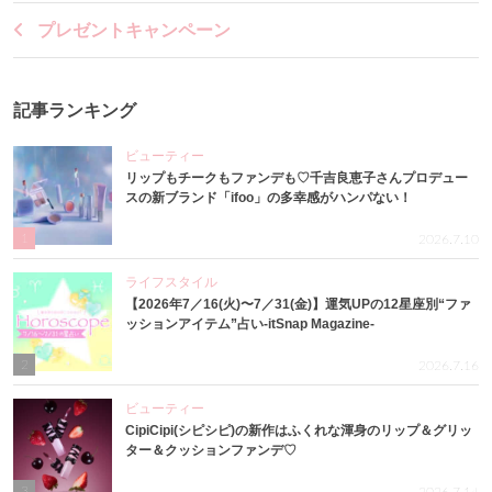
プレゼントキャンペーン
記事ランキング
ビューティー
リップもチークもファンデも♡千吉良恵子さんプロデュー
スの新ブランド「ifoo」の多幸感がハンパない！
1
2026.7.10
ライフスタイル
【2026年7／16(火)〜7／31(金)】運気UPの12星座別“ファ
ッションアイテム”占い-itSnap Magazine-
2
2026.7.16
ビューティー
CipiCipi(シピシピ)の新作はふくれな渾身のリップ＆グリッ
ター＆クッションファンデ♡
3