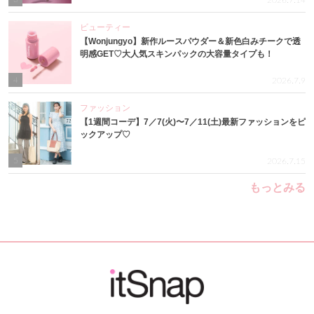
2026.7.14
ビューティー
【Wonjungyo】新作ルースパウダー＆新色白みチークで透
明感GET♡大人気スキンパックの大容量タイプも！
4
2026.7.9
ファッション
【1週間コーデ】7／7(火)〜7／11(土)最新ファッションをピ
ックアップ♡
5
2026.7.15
もっとみる