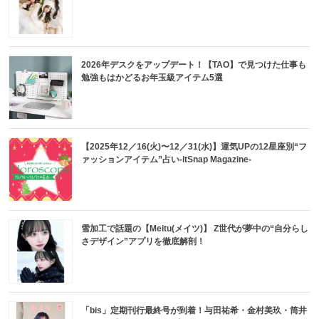
2026年デスクをアップデート！【TAO】で見つけた仕事も
勉強もはかどるお年玉級アイテム5選
【2025年12／16(火)〜12／31(水)】運気UPの12星座別“フ
ァッションアイテム”占い-itSnap Magazine-
雪加工で話題の【Meitu(メイツ)】 Z世代が夢中の“自分らし
さデザイン”アプリを徹底解剖！
「bis」定期刊行最終号が到着！与田祐希・金村美玖・筒井