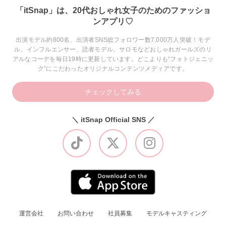
「itSnap」は、20代おしゃれ女子のためのファッショ
ンアプリ♡
出演モデル約800名、出演者SNS総フォロワー数7,000万人突破！モデ
ル、インフルエンサー、読者モデル、サロモなどおしゃれガールズのリ
アルなコーデを毎日19時に更新しています。どこよりも“フォトジェニッ
ク”にこだわったオリジナルコンテンツメディアです。
チェックしてみる
＼ itSnap Official SNS ／
運営会社
お問い合わせ
社員募集
モデルキャスティング