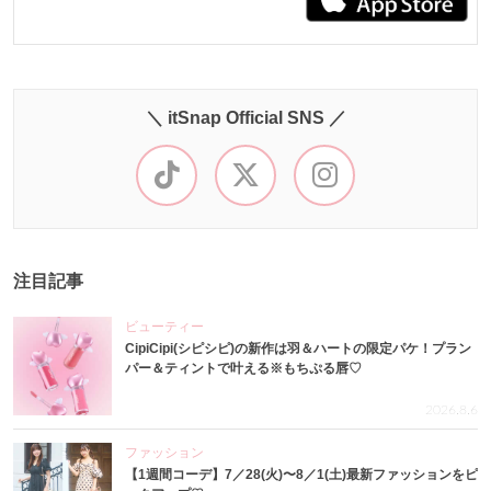
＼ itSnap Official SNS ／
注目記事
ビューティー
CipiCipi(シピシピ)の新作は羽＆ハートの限定パケ！プラン
パー＆ティントで叶える※もちぷる唇♡
2026.8.6
ファッション
【1週間コーデ】7／28(火)〜8／1(土)最新ファッションをピ