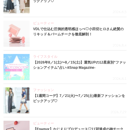
ックアップ♡
2026.8.5
ビューティー
VDLで仕込む圧倒的透明感ほっぺ♡小田切ヒロさん絶賛の
リキッド＆バームチークを徹底解剖！
2026.8.4
ライフスタイル
【2026年8／1(土)〜8／15(土)】運気UPの12星座別“ファッ
ションアイテム”占い-itSnap Magazine-
2026.8.1
ファッション
【1週間コーデ】7／21(火)〜7／25(土)最新ファッションを
ピックアップ♡
2026.7.29
ビューティー
【Enamor】かじえりプロデュース♡11冠達成の神チーク