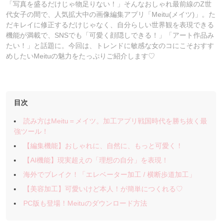
「写真を盛るだけじゃ物足りない！」そんなおしゃれ最前線のZ世
代女子の間で、人気拡大中の画像編集アプリ「Meitu(メイツ)」。た
だキレイに修正するだけじゃなく、自分らしい世界観を表現できる
機能が満載で、SNSでも「可愛く顔隠しできる！」「アート作品み
たい！」と話題に。今回は、トレンドに敏感な女のコにこそおすす
めしたいMeituの魅力をたっぷりご紹介します♡
目次
読み方はMeitu＝メイツ。加工アプリ戦国時代を勝ち抜く最
強ツール！
【編集機能】おしゃれに、自然に、もっと可愛く！
【AI機能】現実超えの「理想の自分」を表現！
海外でブレイク！「エレベーター加工 / 横断歩道加工」
【美容加工】可愛いけど本人！が簡単につくれる♡
PC版も登場！Meituのダウンロード方法