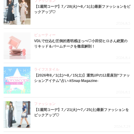
ファッション
【1週間コーデ】7／28(火)〜8／1(土)最新ファッションをピ
ックアップ♡
2026.8.5
ビューティー
VDLで仕込む圧倒的透明感ほっぺ♡小田切ヒロさん絶賛の
リキッド＆バームチークを徹底解剖！
2026.8.4
ライフスタイル
【2026年8／1(土)〜8／15(土)】運気UPの12星座別“ファッ
ションアイテム”占い-itSnap Magazine-
2026.8.1
ファッション
【1週間コーデ】7／21(火)〜7／25(土)最新ファッションを
ピックアップ♡
2026.7.29