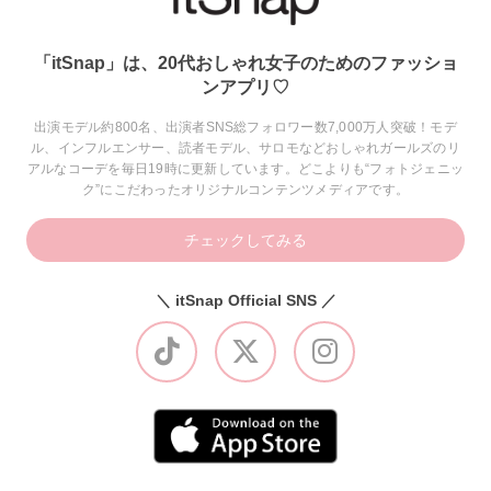
「itSnap」は、20代おしゃれ女子のためのファッショ
ンアプリ♡
出演モデル約800名、出演者SNS総フォロワー数7,000万人突破！モデ
ル、インフルエンサー、読者モデル、サロモなどおしゃれガールズのリ
アルなコーデを毎日19時に更新しています。どこよりも“フォトジェニッ
ク”にこだわったオリジナルコンテンツメディアです。
チェックしてみる
＼ itSnap Official SNS ／