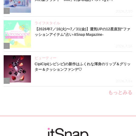
3
2026.7.10
ライフスタイル
【2026年7／16(火)〜7／31(金)】運気UPの12星座別“ファ
ッションアイテム”占い-itSnap Magazine-
4
2026.7.16
ビューティー
CipiCipi(シピシピ)の新作はふくれな渾身のリップ＆グリッ
ター＆クッションファンデ♡
5
2026.7.14
もっとみる