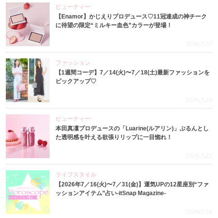
ビューティー
【Enamor】かじえりプロデュース♡11冠達成の神チーク
に待望の限定“ミルキー血色”カラーが登場！
2026.7.27
ファッション
【1週間コーデ】7／14(火)〜7／18(土)最新ファッションを
ピックアップ♡
2026.7.23
ビューティー
本田真凜プロデュースの「Luarine(ルアリン)」ぷるんとし
た透明感を叶える欲張りリップに一目惚れ！
2026.7.22
ライフスタイル
【2026年7／16(火)〜7／31(金)】運気UPの12星座別“ファ
ッションアイテム”占い-itSnap Magazine-
2026.7.16