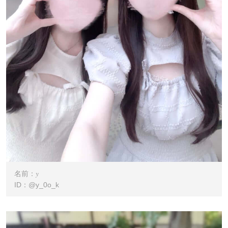
名前：𝑦
ID：@y_0o_k