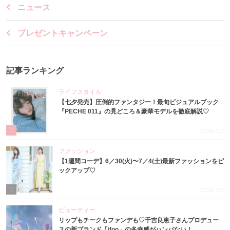
ニュース
プレゼントキャンペーン
記事ランキング
ライフスタイル
【七夕発売】圧倒的ファンタジー！最旬ビジュアルブック
『PECHE 011』の見どころ＆豪華モデルを徹底解説♡
1
2026.7.7
ファッション
【1週間コーデ】6／30(火)〜7／4(土)最新ファッションをピ
ックアップ♡
2
2026.7.8
ビューティー
リップもチークもファンデも♡千吉良恵子さんプロデュー
スの新ブランド「ifoo」の多幸感がハンパない！