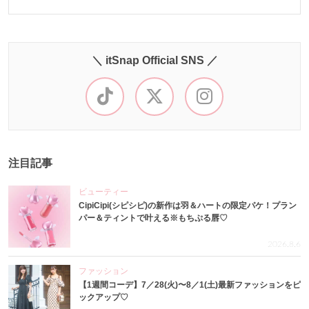
＼ itSnap Official SNS ／
注目記事
ビューティー
CipiCipi(シピシピ)の新作は羽＆ハートの限定パケ！プラン
パー＆ティントで叶える※もちぷる唇♡
2026.8.6
ファッション
【1週間コーデ】7／28(火)〜8／1(土)最新ファッションをピ
ックアップ♡