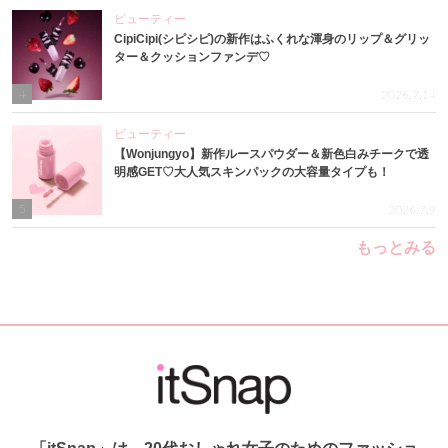
ビューティー
CipiCipi(シピシピ)の新作はふくれな渾身のリップ＆グリッ
ター＆クッションファンデ♡
4
2026.7.14
ビューティー
【Wonjungyo】新作ルースパウダー＆新色白みチークで透
明感GET♡大人気スキンパックの大容量タイプも！
5
2026.7.9
もっとみる