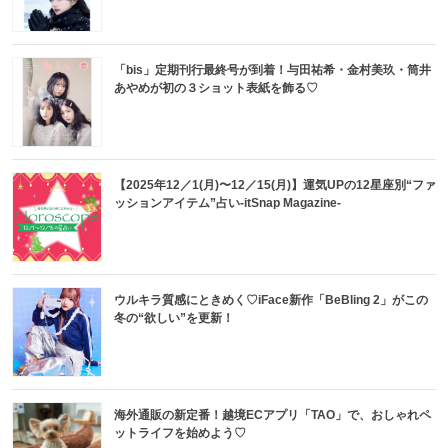
「bis」定期刊行最終号が到着！与田祐希・金村美玖・筒井
あやめが初の３ショット表紙を飾る♡
【2025年12／1(月)〜12／15(月)】運気UPの12星座別“ファ
ッションアイテム”占い-itSnap Magazine-
ウルキラ質感にときめく♡iFace新作「BeBling 2」がこの
冬の“欲しい”を更新！
海外通販の新定番！越境ECアプリ「TAO」で、おしゃれペ
ットライフを始めよう♡