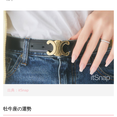
出典：itSnap
牡牛座の運勢