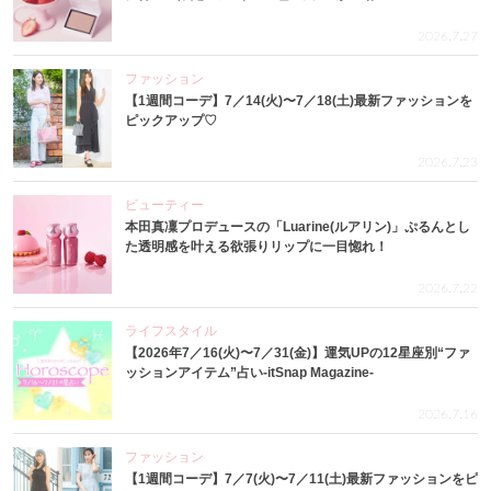
2026.7.27
ファッション
【1週間コーデ】7／14(火)〜7／18(土)最新ファッションを
ピックアップ♡
2026.7.23
ビューティー
本田真凜プロデュースの「Luarine(ルアリン)」ぷるんとし
た透明感を叶える欲張りリップに一目惚れ！
2026.7.22
ライフスタイル
【2026年7／16(火)〜7／31(金)】運気UPの12星座別“ファ
ッションアイテム”占い-itSnap Magazine-
2026.7.16
ファッション
【1週間コーデ】7／7(火)〜7／11(土)最新ファッションをピ