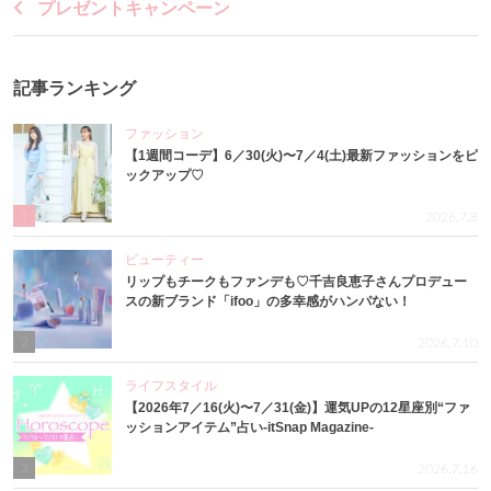
プレゼントキャンペーン
記事ランキング
ファッション
【1週間コーデ】6／30(火)〜7／4(土)最新ファッションをピ
ックアップ♡
1
2026.7.8
ビューティー
リップもチークもファンデも♡千吉良恵子さんプロデュー
スの新ブランド「ifoo」の多幸感がハンパない！
2
2026.7.10
ライフスタイル
【2026年7／16(火)〜7／31(金)】運気UPの12星座別“ファ
ッションアイテム”占い-itSnap Magazine-
3
2026.7.16