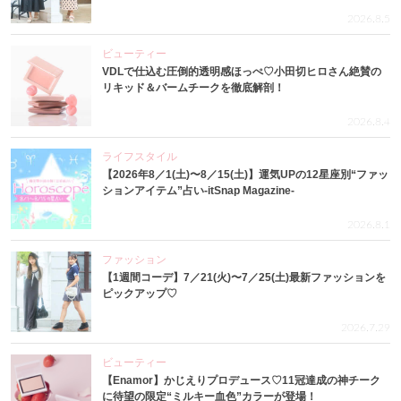
2026.8.5
ビューティー
VDLで仕込む圧倒的透明感ほっぺ♡小田切ヒロさん絶賛の
リキッド＆バームチークを徹底解剖！
2026.8.4
ライフスタイル
【2026年8／1(土)〜8／15(土)】運気UPの12星座別“ファッ
ションアイテム”占い-itSnap Magazine-
2026.8.1
ファッション
【1週間コーデ】7／21(火)〜7／25(土)最新ファッションを
ピックアップ♡
2026.7.29
ビューティー
【Enamor】かじえりプロデュース♡11冠達成の神チーク
に待望の限定“ミルキー血色”カラーが登場！