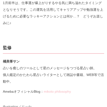
1月前半は、仕事運が爆上がりするやる気に満ち溢れたタイミング
となりそうです。この運気を活用してキャリアアップや勉強運を上
げるために必要なラッキーアクションとは何か…？ どうぞお楽し
みに♪
監修
橘美箏サン
占いを癒しのツールとして星のメッセージをつづる星占い師。
個人鑑定のかたわら星占いライターとして雑誌や書籍、WEB等で活
動中。
AmebaオフィシャルBlog：
mikoto philosophy
illustration／りっか