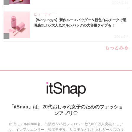
4
2026.7.14
ビューティー
【Wonjungyo】新作ルースパウダー＆新色白みチークで透
明感GET♡大人気スキンパックの大容量タイプも！
5
2026.7.9
もっとみる
「itSnap」は、20代おしゃれ女子のためのファッショ
ンアプリ♡
出演モデル約800名、出演者SNS総フォロワー数7,000万人突破！モデ
ル、インフルエンサー、読者モデル、サロモなどおしゃれガールズのリ