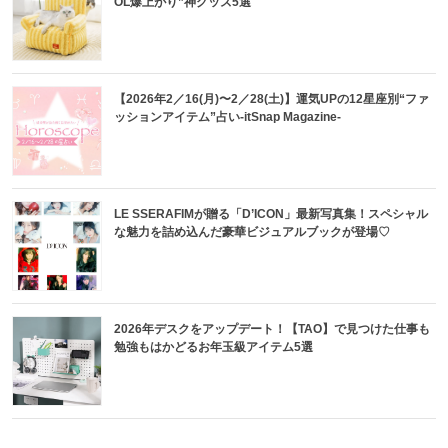
OL爆上がり”神グッズ5選
【2026年2／16(月)〜2／28(土)】運気UPの12星座別“ファ
ッションアイテム”占い-itSnap Magazine-
LE SSERAFIMが贈る「D’ICON」最新写真集！スペシャル
な魅力を詰め込んだ豪華ビジュアルブックが登場♡
2026年デスクをアップデート！【TAO】で見つけた仕事も
勉強もはかどるお年玉級アイテム5選