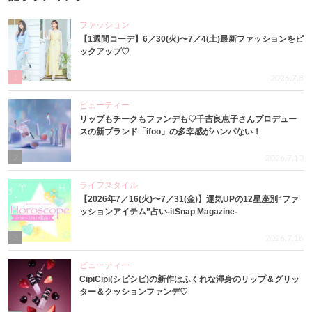
ファッション
【1週間コーデ】6／30(火)〜7／4(土)最新ファッションをピ
ックアップ♡
1
2026.7.8
ビューティー
リップもチークもファンデも♡千吉良恵子さんプロデュー
スの新ブランド「ifoo」の多幸感がハンパない！
2
2026.7.10
ライフスタイル
【2026年7／16(火)〜7／31(金)】運気UPの12星座別“ファ
ッションアイテム”占い-itSnap Magazine-
3
2026.7.16
ビューティー
CipiCipi(シピシピ)の新作はふくれな渾身のリップ＆グリッ
ター＆クッションファンデ♡