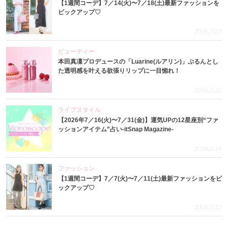
【1週間コーデ】7／14(火)〜7／18(土)最新ファッションを
ピックアップ♡
2026.7.23
ビューティー
本田真凜プロデュースの「Luarine(ルアリン)」ぷるんとし
た透明感を叶える欲張りリップに一目惚れ！
2026.7.22
ライフスタイル
【2026年7／16(火)〜7／31(金)】運気UPの12星座別“ファ
ッションアイテム”占い-itSnap Magazine-
2026.7.16
ファッション
【1週間コーデ】7／7(火)〜7／11(土)最新ファッションをピ
ックアップ♡
2026.7.15