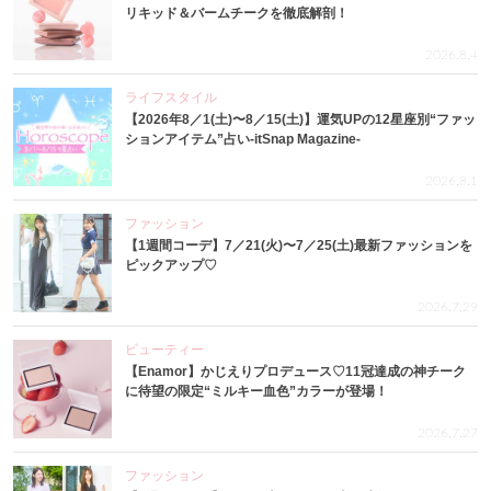
リキッド＆バームチークを徹底解剖！
2026.8.4
ライフスタイル
【2026年8／1(土)〜8／15(土)】運気UPの12星座別“ファッ
ションアイテム”占い-itSnap Magazine-
2026.8.1
ファッション
【1週間コーデ】7／21(火)〜7／25(土)最新ファッションを
ピックアップ♡
2026.7.29
ビューティー
【Enamor】かじえりプロデュース♡11冠達成の神チーク
に待望の限定“ミルキー血色”カラーが登場！
2026.7.27
ファッション