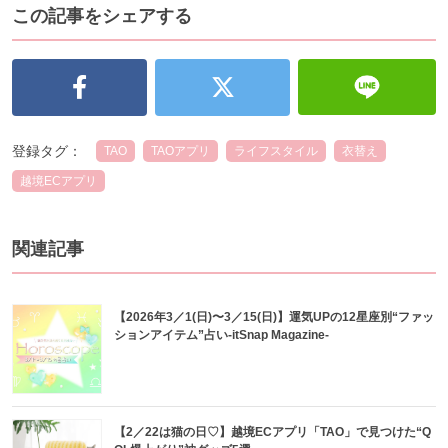
この記事をシェアする
登録タグ：
TAO
TAOアプリ
ライフスタイル
衣替え
越境ECアプリ
関連記事
【2026年3／1(日)〜3／15(日)】運気UPの12星座別“ファッ
ションアイテム”占い-itSnap Magazine-
【2／22は猫の日♡】越境ECアプリ「TAO」で見つけた“Q