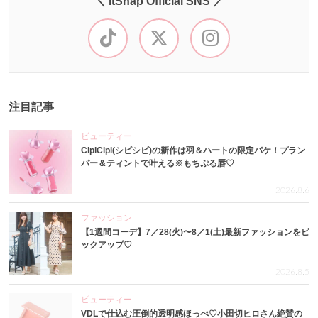
＼ itSnap Official SNS ／
注目記事
ビューティー
CipiCipi(シピシピ)の新作は羽＆ハートの限定パケ！プラン
パー＆ティントで叶える※もちぷる唇♡
2026.8.6
ファッション
【1週間コーデ】7／28(火)〜8／1(土)最新ファッションをピ
ックアップ♡
2026.8.5
ビューティー
VDLで仕込む圧倒的透明感ほっぺ♡小田切ヒロさん絶賛の