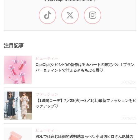
注目記事
ビューティー
CipiCipi(シピシピ)の新作は羽＆ハートの限定パケ！プラン
パー＆ティントで叶える※もちぷる唇♡
2026.8.6
ファッション
【1週間コーデ】7／28(火)〜8／1(土)最新ファッションをピ
ックアップ♡
2026.8.5
ビューティー
VDLで仕込む圧倒的透明感ほっぺ♡小田切ヒロさん絶賛の