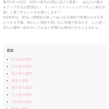
毎月1日〜15日、16日〜末日の2回に分けて更新！ あなたの魅力
をアップする12星座占い。ラッキーファッションアイテムと毎日を
楽しく過ごすヒントをお届けします♡
8月前半は、明るい雰囲気が漂ってあらゆる場所で幸運のカギを手
にできる予感。懐かしい場所や思い出に幸運が宿るので、ふと思い
浮かぶ場所へ顔を出してみると幸運のお裾分けをもらえるかも。
目次
牡羊座の運勢
牡牛座の運勢
双子座の運勢
蟹座の運勢
獅子座の運勢
乙女座の運勢
天秤座の運勢
蠍座の運勢