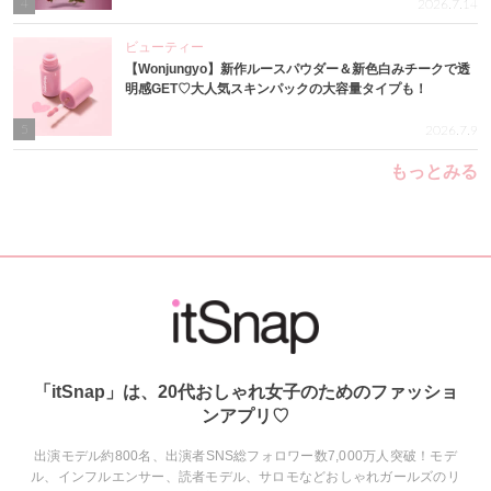
4
2026.7.14
ビューティー
【Wonjungyo】新作ルースパウダー＆新色白みチークで透
明感GET♡大人気スキンパックの大容量タイプも！
5
2026.7.9
もっとみる
「itSnap」は、20代おしゃれ女子のためのファッショ
ンアプリ♡
出演モデル約800名、出演者SNS総フォロワー数7,000万人突破！モデ
ル、インフルエンサー、読者モデル、サロモなどおしゃれガールズのリ