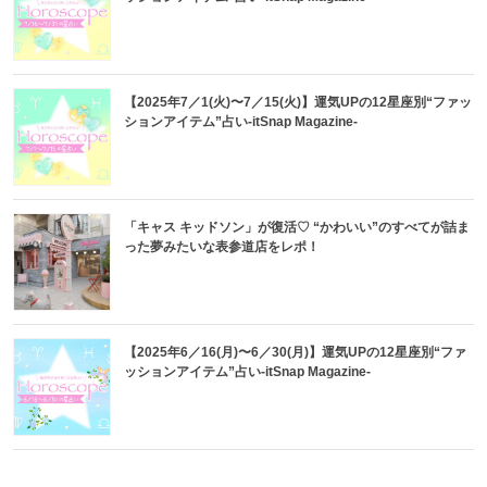
【2025年7／1(火)〜7／15(火)】運気UPの12星座別“ファッ
ションアイテム”占い-itSnap Magazine-
「キャス キッドソン」が復活♡ “かわいい”のすべてが詰ま
った夢みたいな表参道店をレポ！
【2025年6／16(月)〜6／30(月)】運気UPの12星座別“ファ
ッションアイテム”占い-itSnap Magazine-