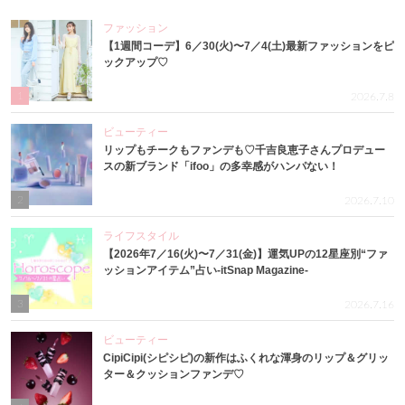
ファッション
【1週間コーデ】6／30(火)〜7／4(土)最新ファッションをピ
ックアップ♡
1
2026.7.8
ビューティー
リップもチークもファンデも♡千吉良恵子さんプロデュー
スの新ブランド「ifoo」の多幸感がハンパない！
2
2026.7.10
ライフスタイル
【2026年7／16(火)〜7／31(金)】運気UPの12星座別“ファ
ッションアイテム”占い-itSnap Magazine-
3
2026.7.16
ビューティー
CipiCipi(シピシピ)の新作はふくれな渾身のリップ＆グリッ
ター＆クッションファンデ♡