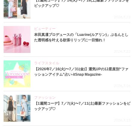
【1週間コーデ】7／14(火)〜7／18(土)最新ファッションを
ピックアップ♡
2026.7.23
ビューティー
本田真凜プロデュースの「Luarine(ルアリン)」ぷるんとし
た透明感を叶える欲張りリップに一目惚れ！
2026.7.22
ライフスタイル
【2026年7／16(火)〜7／31(金)】運気UPの12星座別“ファ
ッションアイテム”占い-itSnap Magazine-
2026.7.16
ファッション
【1週間コーデ】7／7(火)〜7／11(土)最新ファッションをピ
ックアップ♡
2026.7.15