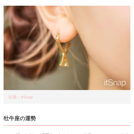
出典：itSnap
牡牛座の運勢