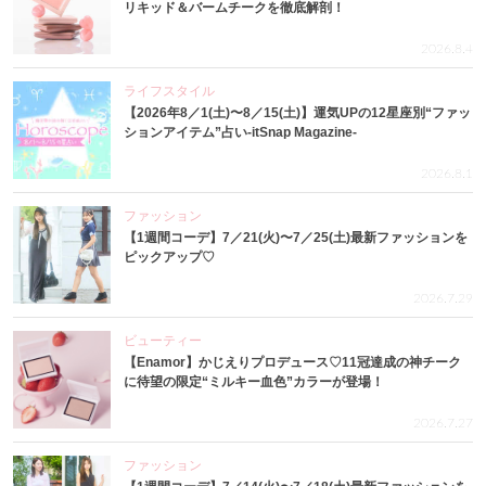
リキッド＆バームチークを徹底解剖！
2026.8.4
ライフスタイル
【2026年8／1(土)〜8／15(土)】運気UPの12星座別“ファッ
ションアイテム”占い-itSnap Magazine-
2026.8.1
ファッション
【1週間コーデ】7／21(火)〜7／25(土)最新ファッションを
ピックアップ♡
2026.7.29
ビューティー
【Enamor】かじえりプロデュース♡11冠達成の神チーク
に待望の限定“ミルキー血色”カラーが登場！
2026.7.27
ファッション