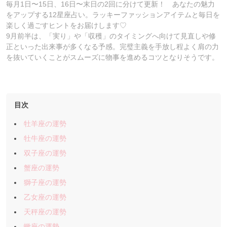
毎月1日〜15日、16日〜末日の2回に分けて更新！ あなたの魅力
をアップする12星座占い。ラッキーファッションアイテムと毎日を
楽しく過ごすヒントをお届けします♡
9月前半は、「実り」や「収穫」のタイミングへ向けて見直しや修
正といった出来事が多くなる予感。完璧主義を手放し程よく肩の力
を抜いていくことがスムーズに物事を進めるコツとなりそうです。
目次
牡羊座の運勢
牡牛座の運勢
双子座の運勢
蟹座の運勢
獅子座の運勢
乙女座の運勢
天秤座の運勢
蠍座の運勢