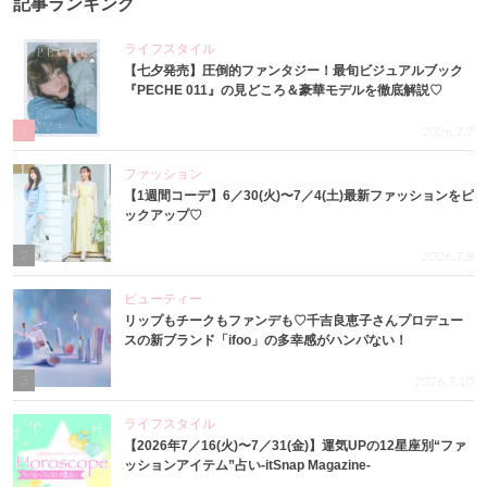
記事ランキング
ライフスタイル
【七夕発売】圧倒的ファンタジー！最旬ビジュアルブック
『PECHE 011』の見どころ＆豪華モデルを徹底解説♡
1
2026.7.7
ファッション
【1週間コーデ】6／30(火)〜7／4(土)最新ファッションをピ
ックアップ♡
2
2026.7.8
ビューティー
リップもチークもファンデも♡千吉良恵子さんプロデュー
スの新ブランド「ifoo」の多幸感がハンパない！
3
2026.7.10
ライフスタイル
【2026年7／16(火)〜7／31(金)】運気UPの12星座別“ファ
ッションアイテム”占い-itSnap Magazine-