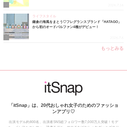
4
2026.7.16
ライフスタイル
鎌倉の海風をまとう♡フレグランスブランド「HATAGO」
から初のオードパルファン4種がデビュー！
5
2026.7.6
もっとみる
「itSnap」は、20代おしゃれ女子のためのファッショ
ンアプリ♡
出演モデル約800名、出演者SNS総フォロワー数7,000万人突破！モデ