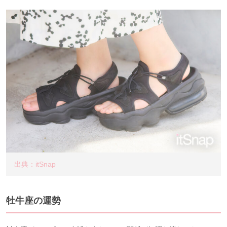
出典：itSnap
牡牛座の運勢