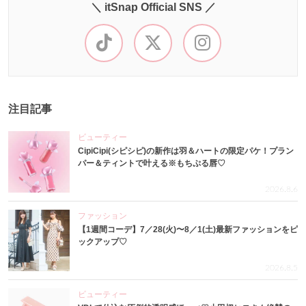
＼ itSnap Official SNS ／
注目記事
ビューティー
CipiCipi(シピシピ)の新作は羽＆ハートの限定パケ！プラン
パー＆ティントで叶える※もちぷる唇♡
2026.8.6
ファッション
【1週間コーデ】7／28(火)〜8／1(土)最新ファッションをピ
ックアップ♡
2026.8.5
ビューティー