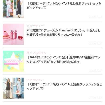
【1週間コーデ】7／14(火)〜7／18(土)最新ファッションを
ピックアップ♡
2026.7.23
ビューティー
本田真凜プロデュースの「Luarine(ルアリン)」ぷるんとし
た透明感を叶える欲張りリップに一目惚れ！
2026.7.22
ライフスタイル
【2026年7／16(火)〜7／31(金)】運気UPの12星座別“ファ
ッションアイテム”占い-itSnap Magazine-
2026.7.16
ファッション
【1週間コーデ】7／7(火)〜7／11(土)最新ファッションをピ
ックアップ♡
2026.7.15