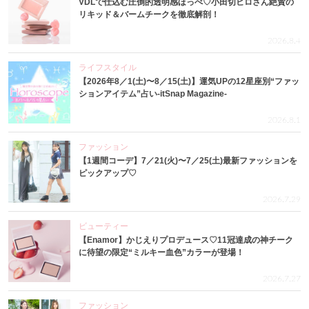
VDLで仕込む圧倒的透明感ほっぺ♡小田切ヒロさん絶賛の
リキッド＆バームチークを徹底解剖！
2026.8.4
ライフスタイル
【2026年8／1(土)〜8／15(土)】運気UPの12星座別“ファッ
ションアイテム”占い-itSnap Magazine-
2026.8.1
ファッション
【1週間コーデ】7／21(火)〜7／25(土)最新ファッションを
ピックアップ♡
2026.7.29
ビューティー
【Enamor】かじえりプロデュース♡11冠達成の神チーク
に待望の限定“ミルキー血色”カラーが登場！
2026.7.27
ファッション