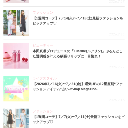
2026.7.27
ファッション
【1週間コーデ】7／14(火)〜7／18(土)最新ファッションを
ピックアップ♡
2026.7.23
ビューティー
本田真凜プロデュースの「Luarine(ルアリン)」ぷるんとし
た透明感を叶える欲張りリップに一目惚れ！
2026.7.22
ライフスタイル
【2026年7／16(火)〜7／31(金)】運気UPの12星座別“ファ
ッションアイテム”占い-itSnap Magazine-
2026.7.16
ファッション
【1週間コーデ】7／7(火)〜7／11(土)最新ファッションをピ
ックアップ♡