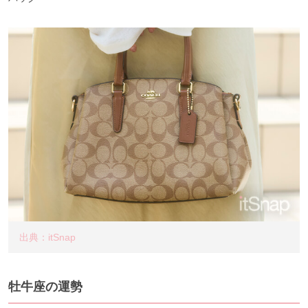
出典：itSnap
牡牛座の運勢