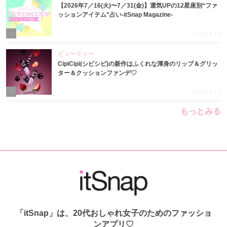
【2026年7／16(火)〜7／31(金)】運気UPの12星座別“ファ
ッションアイテム”占い-itSnap Magazine-
4
2026.7.16
ビューティー
CipiCipi(シピシピ)の新作はふくれな渾身のリップ＆グリッ
ター＆クッションファンデ♡
5
2026.7.14
もっとみる
「itSnap」は、20代おしゃれ女子のためのファッショ
ンアプリ♡