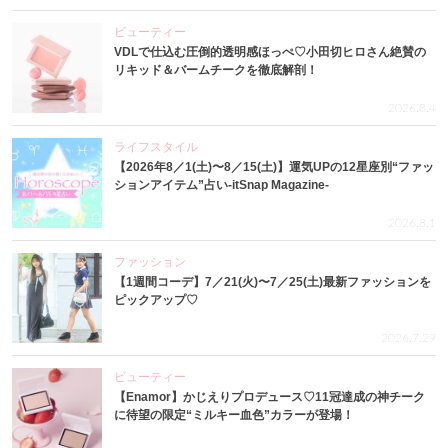
ビューティー
VDLで仕込む圧倒的透明感ほっぺ♡小田切ヒロさん絶賛の
リキッド＆バームチークを徹底解剖！
2026.8.4
ライフスタイル
【2026年8／1(土)〜8／15(土)】運気UPの12星座別“ファッ
ションアイテム”占い-itSnap Magazine-
2026.8.1
ファッション
【1週間コーデ】7／21(火)〜7／25(土)最新ファッションを
ピックアップ♡
2026.7.29
ビューティー
【Enamor】かじえりプロデュース♡11冠達成の神チーク
に待望の限定“ミルキー血色”カラーが登場！