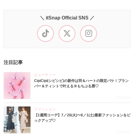
＼ itSnap Official SNS ／
注目記事
ビューティー
CipiCipi(シピシピ)の新作は羽＆ハートの限定パケ！プラン
パー＆ティントで叶える※もちぷる唇♡
2026.8.6
ファッション
【1週間コーデ】7／28(火)〜8／1(土)最新ファッションをピ
ックアップ♡
2026.8.5