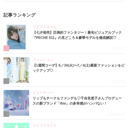
記事ランキング
ライフスタイル
【七夕発売】圧倒的ファンタジー！最旬ビジュアルブック
『PECHE 011』の見どころ＆豪華モデルを徹底解説♡
1
2026.7.7
ファッション
【1週間コーデ】6／30(火)〜7／4(土)最新ファッションをピ
ックアップ♡
2
2026.7.8
ビューティー
リップもチークもファンデも♡千吉良恵子さんプロデュー
スの新ブランド「ifoo」の多幸感がハンパない！
3
2026.7.10
ライフスタイル