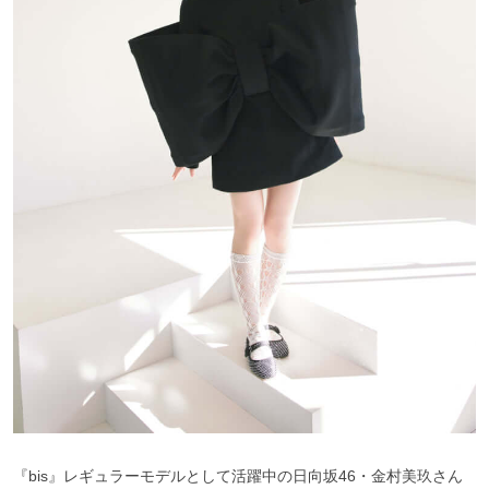
『bis』レギュラーモデルとして活躍中の日向坂46・金村美玖さん