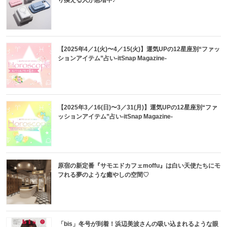
り換える人が急増中♪
【2025年4／1(火)〜4／15(火)】運気UPの12星座別“ファッ
ションアイテム”占い-itSnap Magazine-
【2025年3／16(日)〜3／31(月)】運気UPの12星座別“ファ
ッションアイテム”占い-itSnap Magazine-
原宿の新定番『サモエドカフェmoffu』は白い天使たちにモ
フれる夢のような癒やしの空間♡
「bis」冬号が到着！浜辺美波さんの吸い込まれるような眼