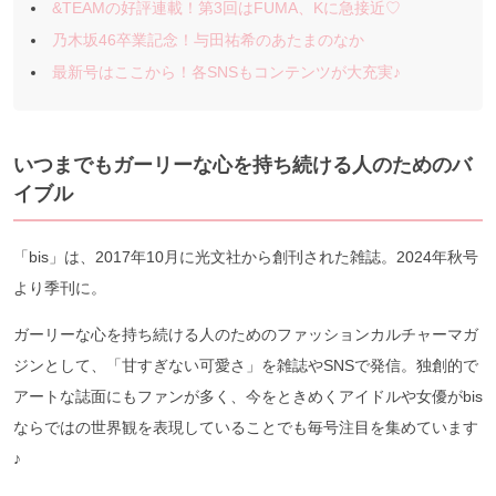
&TEAMの好評連載！第3回はFUMA、Kに急接近♡
乃木坂46卒業記念！与田祐希のあたまのなか
最新号はここから！各SNSもコンテンツが大充実♪
いつまでもガーリーな心を持ち続ける人のためのバ
イブル
「bis」は、2017年10月に光文社から創刊された雑誌。2024年秋号
より季刊に。
ガーリーな心を持ち続ける人のためのファッションカルチャーマガ
ジンとして、「甘すぎない可愛さ」を雑誌やSNSで発信。独創的で
アートな誌面にもファンが多く、今をときめくアイドルや女優がbis
ならではの世界観を表現していることでも毎号注目を集めています
♪