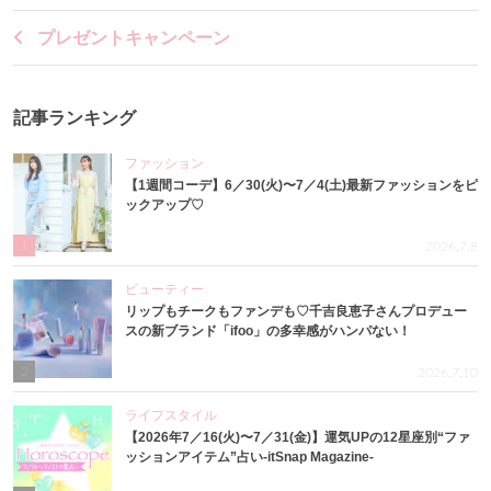
プレゼントキャンペーン
記事ランキング
ファッション
【1週間コーデ】6／30(火)〜7／4(土)最新ファッションをピ
ックアップ♡
1
2026.7.8
ビューティー
リップもチークもファンデも♡千吉良恵子さんプロデュー
スの新ブランド「ifoo」の多幸感がハンパない！
2
2026.7.10
ライフスタイル
【2026年7／16(火)〜7／31(金)】運気UPの12星座別“ファ
ッションアイテム”占い-itSnap Magazine-