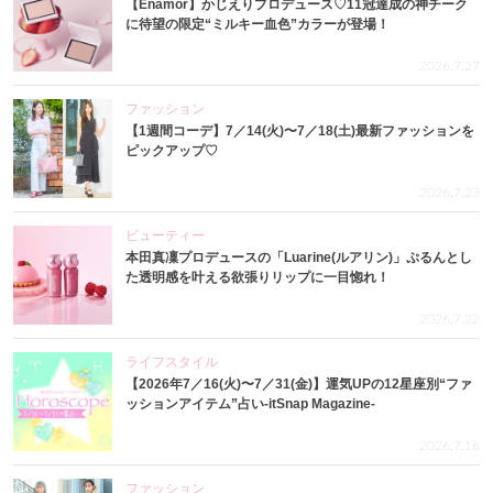
【Enamor】かじえりプロデュース♡11冠達成の神チーク
に待望の限定“ミルキー血色”カラーが登場！
2026.7.27
ファッション
【1週間コーデ】7／14(火)〜7／18(土)最新ファッションを
ピックアップ♡
2026.7.23
ビューティー
本田真凜プロデュースの「Luarine(ルアリン)」ぷるんとし
た透明感を叶える欲張りリップに一目惚れ！
2026.7.22
ライフスタイル
【2026年7／16(火)〜7／31(金)】運気UPの12星座別“ファ
ッションアイテム”占い-itSnap Magazine-
2026.7.16
ファッション