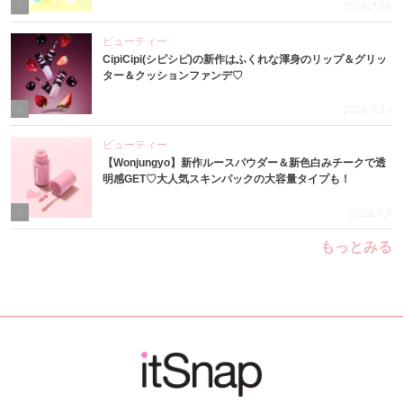
3
2026.7.16
ビューティー
CipiCipi(シピシピ)の新作はふくれな渾身のリップ＆グリッ
ター＆クッションファンデ♡
4
2026.7.14
ビューティー
【Wonjungyo】新作ルースパウダー＆新色白みチークで透
明感GET♡大人気スキンパックの大容量タイプも！
5
2026.7.9
もっとみる