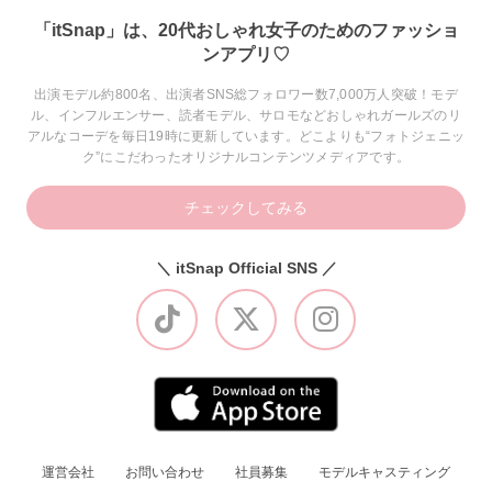
「itSnap」は、20代おしゃれ女子のためのファッショ
ンアプリ♡
出演モデル約800名、出演者SNS総フォロワー数7,000万人突破！モデ
ル、インフルエンサー、読者モデル、サロモなどおしゃれガールズのリ
アルなコーデを毎日19時に更新しています。どこよりも“フォトジェニッ
ク”にこだわったオリジナルコンテンツメディアです。
チェックしてみる
＼ itSnap Official SNS ／
運営会社
お問い合わせ
社員募集
モデルキャスティング