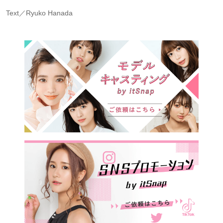
Text／Ryuko Hanada