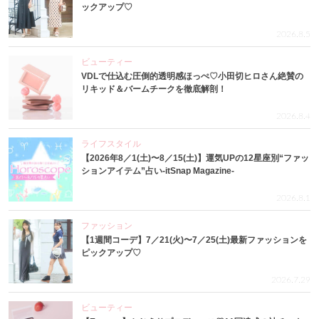
ックアップ♡
2026.8.5
ビューティー
VDLで仕込む圧倒的透明感ほっぺ♡小田切ヒロさん絶賛の
リキッド＆バームチークを徹底解剖！
2026.8.4
ライフスタイル
【2026年8／1(土)〜8／15(土)】運気UPの12星座別“ファッ
ションアイテム”占い-itSnap Magazine-
2026.8.1
ファッション
【1週間コーデ】7／21(火)〜7／25(土)最新ファッションを
ピックアップ♡
2026.7.29
ビューティー