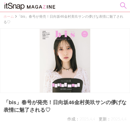
ホーム
「bis」春号が発売！日向坂46金村美玖サンの儚げな表情に魅了され
る♡
「bis」春号が発売！日向坂46金村美玖サンの儚げな
表情に魅了される♡
作成：2025.4.4
更新：2025.4.4