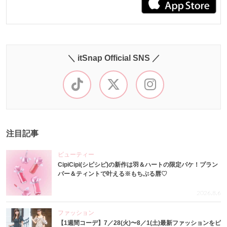
＼ itSnap Official SNS ／
注目記事
ビューティー
CipiCipi(シピシピ)の新作は羽＆ハートの限定パケ！プラン
パー＆ティントで叶える※もちぷる唇♡
2026.8.6
ファッション
【1週間コーデ】7／28(火)〜8／1(土)最新ファッションをピ