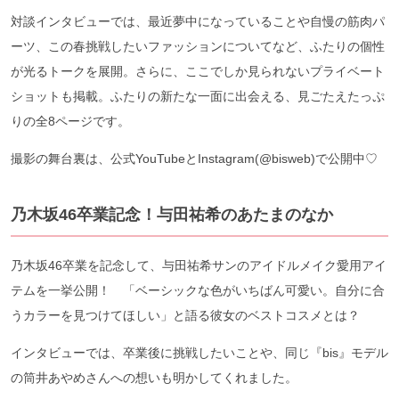
対談インタビューでは、最近夢中になっていることや自慢の筋肉パ
ーツ、この春挑戦したいファッションについてなど、ふたりの個性
が光るトークを展開。さらに、ここでしか見られないプライベート
ショットも掲載。ふたりの新たな一面に出会える、見ごたえたっぷ
りの全8ページです。
撮影の舞台裏は、公式YouTubeとInstagram(@bisweb)で公開中♡
乃木坂46卒業記念！与田祐希のあたまのなか
乃木坂46卒業を記念して、与田祐希サンのアイドルメイク愛用アイ
テムを一挙公開！ 「ベーシックな色がいちばん可愛い。自分に合
うカラーを見つけてほしい」と語る彼女のベストコスメとは？
インタビューでは、卒業後に挑戦したいことや、同じ『bis』モデル
の筒井あやめさんへの想いも明かしてくれました。