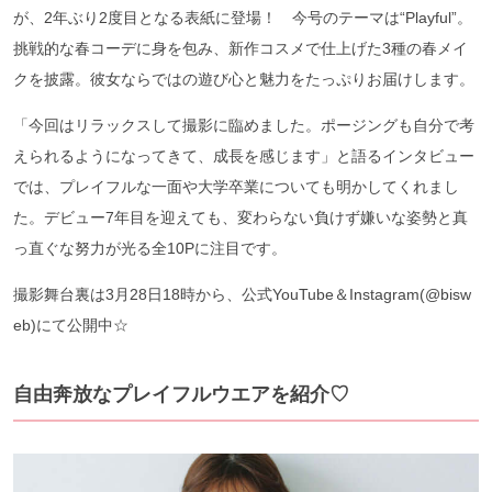
が、2年ぶり2度目となる表紙に登場！ 今号のテーマは“Playful”。
挑戦的な春コーデに身を包み、新作コスメで仕上げた3種の春メイ
クを披露。彼女ならではの遊び心と魅力をたっぷりお届けします。
「今回はリラックスして撮影に臨めました。ポージングも自分で考
えられるようになってきて、成長を感じます」と語るインタビュー
では、プレイフルな一面や大学卒業についても明かしてくれまし
た。デビュー7年目を迎えても、変わらない負けず嫌いな姿勢と真
っ直ぐな努力が光る全10Pに注目です。
撮影舞台裏は3月28日18時から、公式YouTube＆Instagram(@bisw
eb)にて公開中☆
自由奔放なプレイフルウエアを紹介♡