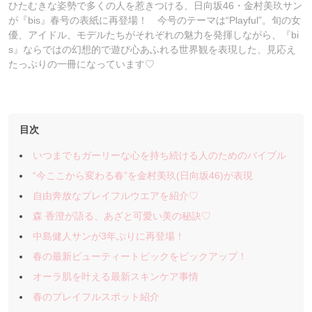
ひたむきな姿勢で多くの人を惹きつける、日向坂46・金村美玖サン
が『bis』春号の表紙に再登場！ 今号のテーマは“Playful”。旬の女
優、アイドル、モデルたちがそれぞれの魅力を発揮しながら、『bi
s』ならではの幻想的で遊び心あふれる世界観を表現した、見応え
たっぷりの一冊になっています♡
目次
いつまでもガーリーな心を持ち続ける人のためのバイブル
“今ここから変わる春”を金村美玖(日向坂46)が表現
自由奔放なプレイフルウエアを紹介♡
森 香澄が語る、あざと可愛い美の秘訣♡
中島健人サンが3年ぶりに再登場！
春の最新ビューティートピックをピックアップ！
オーラ肌を叶える最新スキンケア事情
春のプレイフルスポット紹介