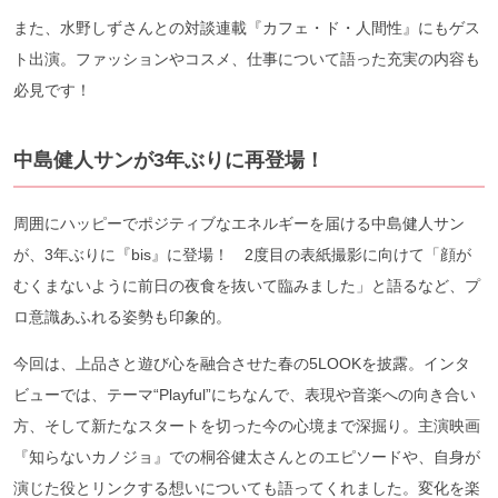
また、水野しずさんとの対談連載『カフェ・ド・人間性』にもゲス
ト出演。ファッションやコスメ、仕事について語った充実の内容も
必見です！
中島健人サンが3年ぶりに再登場！
周囲にハッピーでポジティブなエネルギーを届ける中島健人サン
が、3年ぶりに『bis』に登場！ 2度目の表紙撮影に向けて「顔が
むくまないように前日の夜食を抜いて臨みました」と語るなど、プ
ロ意識あふれる姿勢も印象的。
今回は、上品さと遊び心を融合させた春の5LOOKを披露。インタ
ビューでは、テーマ“Playful”にちなんで、表現や音楽への向き合い
方、そして新たなスタートを切った今の心境まで深掘り。主演映画
『知らないカノジョ』での桐谷健太さんとのエピソードや、自身が
演じた役とリンクする想いについても語ってくれました。変化を楽