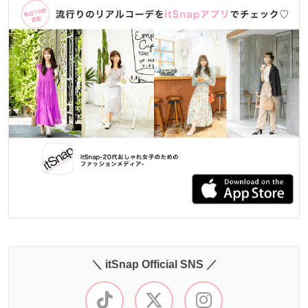
＼ itSnap Official SNS ／