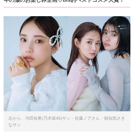
左から、与田祐希(乃木坂46)サン・佐藤ノアさん・頓知気さき
なサン