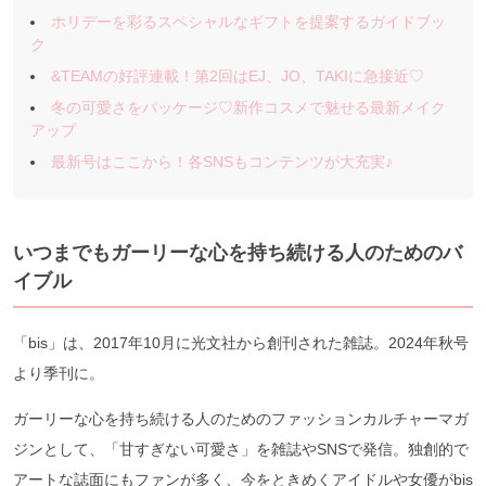
ホリデーを彩るスペシャルなギフトを提案するガイドブッ
ク
&TEAMの好評連載！第2回はEJ、JO、TAKIに急接近♡
冬の可愛さをパッケージ♡新作コスメで魅せる最新メイク
アップ
最新号はここから！各SNSもコンテンツが大充実♪
いつまでもガーリーな心を持ち続ける人のためのバ
イブル
「bis」は、2017年10月に光文社から創刊された雑誌。2024年秋号
より季刊に。
ガーリーな心を持ち続ける人のためのファッションカルチャーマガ
ジンとして、「甘すぎない可愛さ」を雑誌やSNSで発信。独創的で
アートな誌面にもファンが多く、今をときめくアイドルや女優がbis