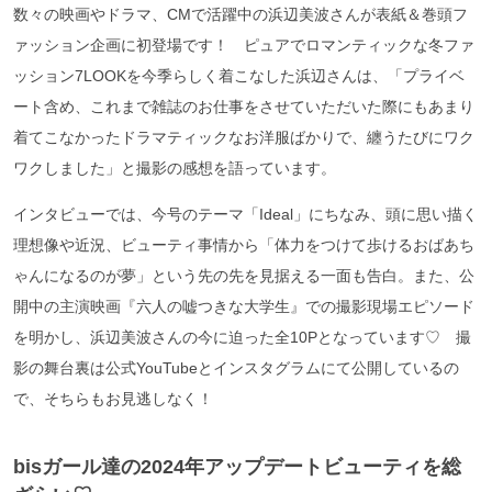
数々の映画やドラマ、CMで活躍中の浜辺美波さんが表紙＆巻頭フ
ァッション企画に初登場です！ ピュアでロマンティックな冬ファ
ッション7LOOKを今季らしく着こなした浜辺さんは、「プライベ
ート含め、これまで雑誌のお仕事をさせていただいた際にもあまり
着てこなかったドラマティックなお洋服ばかりで、纏うたびにワク
ワクしました」と撮影の感想を語っています。
インタビューでは、今号のテーマ「Ideal」にちなみ、頭に思い描く
理想像や近況、ビューティ事情から「体力をつけて歩けるおばあち
ゃんになるのが夢」という先の先を見据える一面も告白。また、公
開中の主演映画『六人の嘘つきな大学生』での撮影現場エピソード
を明かし、浜辺美波さんの今に迫った全10Pとなっています♡ 撮
影の舞台裏は公式YouTubeとインスタグラムにて公開しているの
で、そちらもお見逃しなく！
bisガール達の2024年アップデートビューティを総