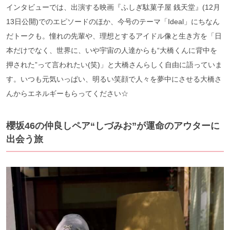
インタビューでは、出演する映画『ふしぎ駄菓子屋 銭天堂』(12月
13日公開)でのエピソードのほか、今号のテーマ「Ideal」にちなん
だトークも。憧れの先輩や、理想とするアイドル像と生き方を「日
本だけでなく、世界に、いや宇宙の人達からも“大橋くんに背中を
押された”って言われたい(笑)」と大橋さんらしく自由に語っていま
す。いつも元気いっぱい、明るい笑顔で人々を夢中にさせる大橋さ
んからエネルギーもらってください☆
櫻坂46の仲良しペア“しづみお”が運命のアウターに
出会う旅