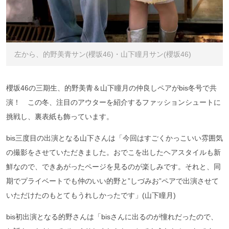
左から、的野美青サン(櫻坂46)・山下瞳月サン(櫻坂46)
櫻坂46の三期生、的野美青＆山下瞳月の仲良しペアがbis冬号で共
演！ この冬、注目のアウターを紹介するファッションシュートに
挑戦し、裏表紙も飾っています。
bis三度目の出演となる山下さんは「今回はすごくかっこいい雰囲気
の撮影をさせていただきました。おでこを出したヘアスタイルも新
鮮なので、できあがったページを見るのが楽しみです。それと、同
期でプライベートでも仲のいい的野と”しづみお”ペアで出演させて
いただけたのもとてもうれしかったです」(山下瞳月)
bis初出演となる的野さんは「bisさんに出るのが憧れだったので、