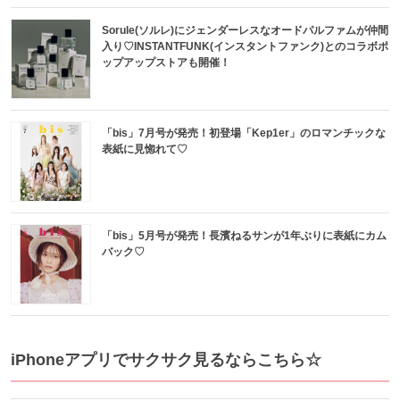
Sorule(ソルレ)にジェンダーレスなオードパルファムが仲間
入り♡INSTANTFUNK(インスタントファンク)とのコラボポ
ップアップストアも開催！
「bis」7月号が発売！初登場「Kep1er」のロマンチックな
表紙に見惚れて♡
「bis」5月号が発売！長濱ねるサンが1年ぶりに表紙にカム
バック♡
iPhoneアプリでサクサク見るならこちら☆