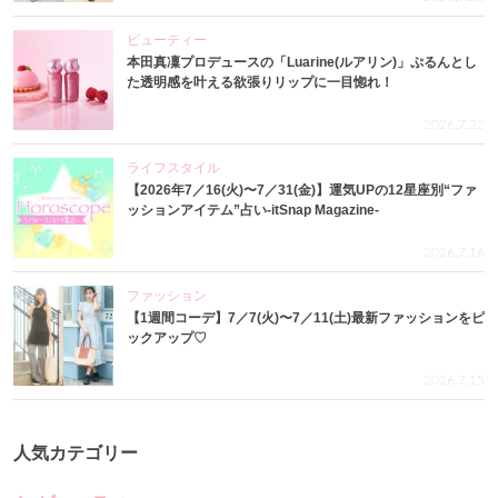
ビューティー
本田真凜プロデュースの「Luarine(ルアリン)」ぷるんとし
た透明感を叶える欲張りリップに一目惚れ！
2026.7.22
ライフスタイル
【2026年7／16(火)〜7／31(金)】運気UPの12星座別“ファ
ッションアイテム”占い-itSnap Magazine-
2026.7.16
ファッション
【1週間コーデ】7／7(火)〜7／11(土)最新ファッションをピ
ックアップ♡
2026.7.15
人気カテゴリー