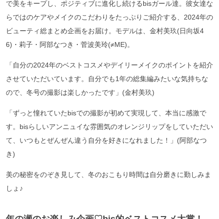
で美をキープし、ポジティブに進化し続けるbisガール達。彼女達な
らではのケアやメイクのこだわりをたっぷりご紹介する、2024年の
ビューティ総まとめ企画をお届け。モデルは、金村美玖(日向坂4
6)・莉子・阿部なつき・菅波美玲(≠ME)。
「自分の2024年のベストコスメやデイリーメイクのポイントを紹介
させていただいています。自分でも1年の総集編みたいな気持ちな
ので、冬号の撮影は楽しかったです」(金村美玖)
「ずっと憧れていたbisでの撮影が初めて実現して、本当に感激で
す。bisらしいアンニュイな雰囲気のオレンジリップをしていただい
て、いつもとぜんぜん違う自分を好きになれました！」(阿部なつ
き)
美の秘密をのぞき見して、冬のおこもり時間は自分磨きに勤しみま
しょ♪
年の瀬のお楽しみ企画♡bis的ベストコスメ大賞！