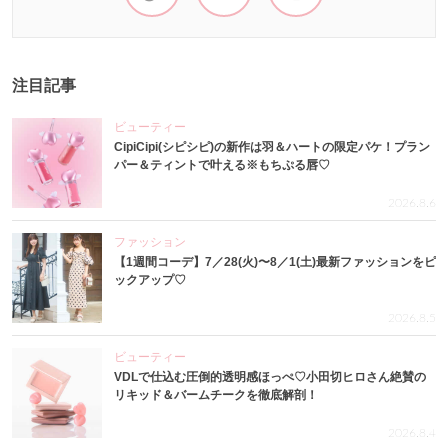
注目記事
ビューティー
CipiCipi(シピシピ)の新作は羽＆ハートの限定パケ！プラン
パー＆ティントで叶える※もちぷる唇♡
2026.8.6
ファッション
【1週間コーデ】7／28(火)〜8／1(土)最新ファッションをピ
ックアップ♡
2026.8.5
ビューティー
VDLで仕込む圧倒的透明感ほっぺ♡小田切ヒロさん絶賛の
リキッド＆バームチークを徹底解剖！
2026.8.4