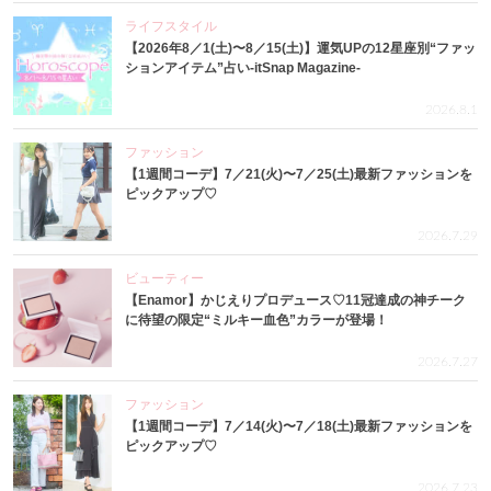
ライフスタイル
【2026年8／1(土)〜8／15(土)】運気UPの12星座別“ファッ
ションアイテム”占い-itSnap Magazine-
2026.8.1
ファッション
【1週間コーデ】7／21(火)〜7／25(土)最新ファッションを
ピックアップ♡
2026.7.29
ビューティー
【Enamor】かじえりプロデュース♡11冠達成の神チーク
に待望の限定“ミルキー血色”カラーが登場！
2026.7.27
ファッション
【1週間コーデ】7／14(火)〜7／18(土)最新ファッションを
ピックアップ♡
2026.7.23