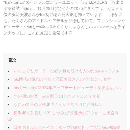
“bis×itSnap”のインフルエンサーユニット「bis LEADERS」も出演
する雑誌「bis」。11月29日(金)発売の2025年冬号では、なんと女
優の浜辺美波さんがbis初登場＆発表紙を飾っています！ ほかに
も、たくさんのアイドルやモデルが登場していて、ファッションや
ビューティ企画も一年の締めくくりにふさわしいスペシャルなライ
ンナップに。これは見逃し厳禁です♡
目次
いつまでもガーリーな心を持ち続ける人のためのバイブル
bis世代の憧れの存在！浜辺美波さんの“今”に迫ります
bisガール達の2024年アップデートビューティを総ざらい♡
年の瀬のお楽しみ企画♡bis的ベストコスメ大賞！
なにわ男子の大橋和也さんが２年ぶりに再登場！
櫻坂46の仲良しペア“しづみお”が運命のアウターに出会う
旅
韓国の６人組ボーイズグループTWS(トゥアス)がbis初降臨