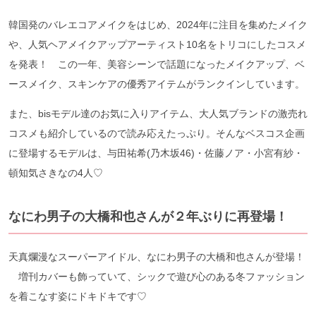
韓国発のバレエコアメイクをはじめ、2024年に注目を集めたメイク
や、人気ヘアメイクアップアーティスト10名をトリコにしたコスメ
を発表！ この一年、美容シーンで話題になったメイクアップ、ベ
ースメイク、スキンケアの優秀アイテムがランクインしています。
また、bisモデル達のお気に入りアイテム、大人気ブランドの激売れ
コスメも紹介しているので読み応えたっぷり。そんなベスコス企画
に登場するモデルは、与田祐希(乃木坂46)・佐藤ノア・小宮有紗・
頓知気さきなの4人♡
なにわ男子の大橋和也さんが２年ぶりに再登場！
天真爛漫なスーパーアイドル、なにわ男子の大橋和也さんが登場！
増刊カバーも飾っていて、シックで遊び心のある冬ファッション
を着こなす姿にドキドキです♡