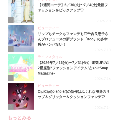
【1週間コーデ】6／30(火)〜7／4(土)最新フ
ァッションをピックアップ♡
2
2026.7.8
ビューティー
リップもチークもファンデも♡千吉良恵子さ
んプロデュースの新ブランド「ifoo」の多幸
感がハンパない！
3
2026.7.10
ライフスタイル
【2026年7／16(火)〜7／31(金)】運気UPの1
2星座別“ファッションアイテム”占い-itSnap
Magazine-
4
2026.7.16
ビューティー
CipiCipi(シピシピ)の新作はふくれな渾身のリ
ップ＆グリッター＆クッションファンデ♡
5
2026.7.14
もっとみる