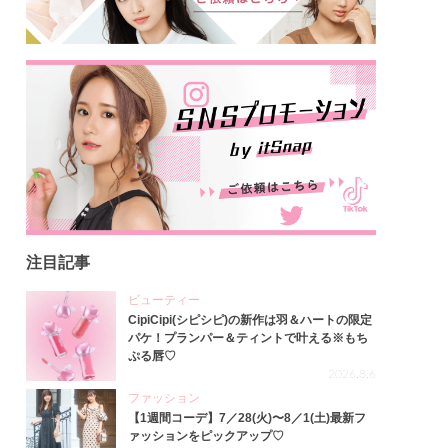
注目記事
ビューティー
CipiCipi(シピシピ)の新作は羽＆ハートの限定
パケ！プランパー＆ティントで叶える※もち
ぷる唇♡
2026.8.6
ファッション
【1週間コーデ】7／28(火)〜8／1(土)最新フ
ァッションをピックアップ♡