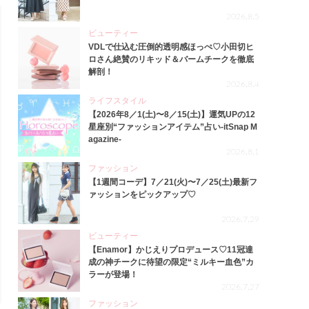
2026.8.5
ビューティー
VDLで仕込む圧倒的透明感ほっぺ♡小田切ヒ
ロさん絶賛のリキッド＆バームチークを徹底
解剖！
2026.8.4
ライフスタイル
【2026年8／1(土)〜8／15(土)】運気UPの12
星座別“ファッションアイテム”占い-itSnap M
agazine-
2026.8.1
ファッション
【1週間コーデ】7／21(火)〜7／25(土)最新フ
ァッションをピックアップ♡
2026.7.29
ビューティー
【Enamor】かじえりプロデュース♡11冠達
成の神チークに待望の限定“ミルキー血色”カ
ラーが登場！
2026.7.27
ファッション