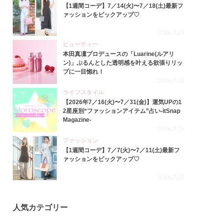
【1週間コーデ】7／14(火)〜7／18(土)最新フ
ァッションをピックアップ♡
2026.7.23
ビューティー
本田真凜プロデュースの「Luarine(ルアリ
ン)」ぷるんとした透明感を叶える欲張りリッ
プに一目惚れ！
2026.7.22
ライフスタイル
【2026年7／16(火)〜7／31(金)】運気UPの1
2星座別“ファッションアイテム”占い-itSnap
Magazine-
2026.7.16
ファッション
【1週間コーデ】7／7(火)〜7／11(土)最新フ
ァッションをピックアップ♡
2026.7.15
人気カテゴリー