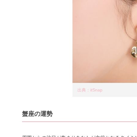
出典：itSnap
蟹座の運勢