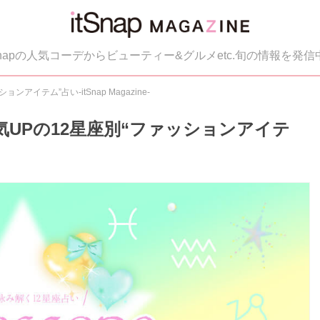
tSnapの人気コーデからビューティー&グルメetc.旬の情報を発信
ンアイテム”占い-itSnap Magazine-
)】運気UPの12星座別“ファッションアイテ