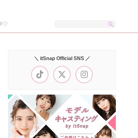
中♡
＼ itSnap Official SNS ／