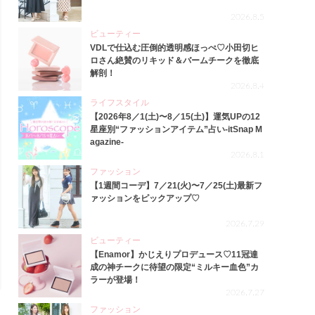
2026.8.5
ビューティー
VDLで仕込む圧倒的透明感ほっぺ♡小田切ヒ
ロさん絶賛のリキッド＆バームチークを徹底
解剖！
2026.8.4
ライフスタイル
【2026年8／1(土)〜8／15(土)】運気UPの12
星座別“ファッションアイテム”占い-itSnap M
agazine-
2026.8.1
ファッション
【1週間コーデ】7／21(火)〜7／25(土)最新フ
ァッションをピックアップ♡
2026.7.29
ビューティー
【Enamor】かじえりプロデュース♡11冠達
成の神チークに待望の限定“ミルキー血色”カ
ラーが登場！
2026.7.27
ファッション