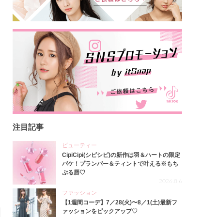
注目記事
ビューティー
CipiCipi(シピシピ)の新作は羽＆ハートの限定
パケ！プランパー＆ティントで叶える※もち
ぷる唇♡
2026.8.6
ファッション
【1週間コーデ】7／28(火)〜8／1(土)最新フ
ァッションをピックアップ♡