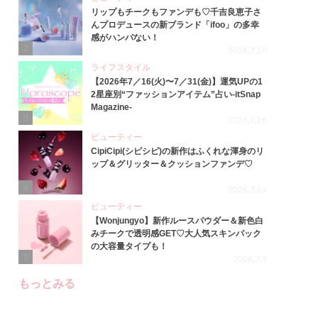
リップもチークもファンデも♡千吉良恵子さ
んプロデュースの新ブランド「ifoo」の多幸
感がハンパない！
2
2026.7.10
ライフスタイル
【2026年7／16(火)〜7／31(金)】運気UPの1
2星座別“ファッションアイテム”占い-itSnap
Magazine-
3
2026.7.16
ビューティー
CipiCipi(シピシピ)の新作はふくれな渾身のリ
ップ＆グリッター＆クッションファンデ♡
4
2026.7.14
ビューティー
【Wonjungyo】新作ルースパウダー＆新色白
みチークで透明感GET♡大人気スキンパック
の大容量タイプも！
5
2026.7.9
もっとみる