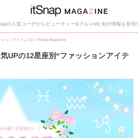
tSnapの人気コーデからビューティー&グルメetc.旬の情報を発信
ョンアイテム”占い-itSnap Magazine-
日)】運気UPの12星座別“ファッションアイテ