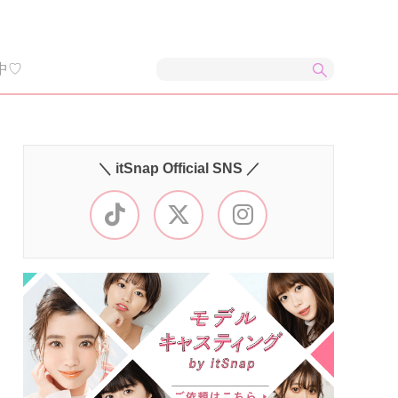
中♡
＼ itSnap Official SNS ／