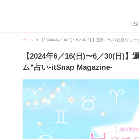
i
ホーム
【2024年6／16(日)〜6／30(日)】運気UPの12星座別“ファッシ
【2024年6／16(日)〜6／30(
ム”占い-itSnap Magazine-