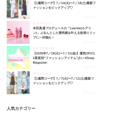
【1週間コーデ】7／14(火)〜7／18(土)最新フ
ァッションをピックアップ♡
2026.7.23
ビューティー
本田真凜プロデュースの「Luarine(ルアリ
ン)」ぷるんとした透明感を叶える欲張りリッ
プに一目惚れ！
2026.7.22
ライフスタイル
【2026年7／16(火)〜7／31(金)】運気UPの1
2星座別“ファッションアイテム”占い-itSnap
Magazine-
2026.7.16
ファッション
【1週間コーデ】7／7(火)〜7／11(土)最新フ
ァッションをピックアップ♡
2026.7.15
人気カテゴリー