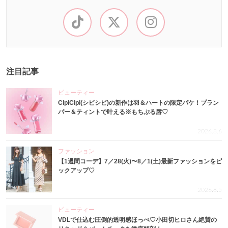
注目記事
ビューティー
CipiCipi(シピシピ)の新作は羽＆ハートの限定パケ！プラン
パー＆ティントで叶える※もちぷる唇♡
2026.8.6
ファッション
【1週間コーデ】7／28(火)〜8／1(土)最新ファッションをピ
ックアップ♡
2026.8.5
ビューティー
VDLで仕込む圧倒的透明感ほっぺ♡小田切ヒロさん絶賛の