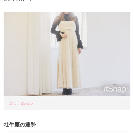
出典：itSnap
牡牛座の運勢