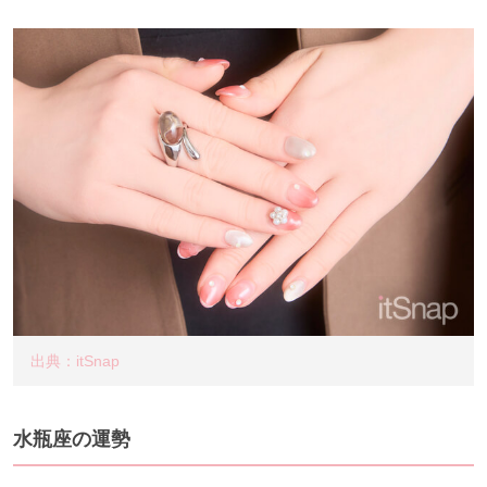
出典：itSnap
水瓶座の運勢