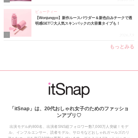
ビューティー
【Wonjungyo】新作ルースパウダー＆新色白みチークで透
明感GET♡大人気スキンパックの大容量タイプも！
5
2026.7.9
もっとみる
「itSnap」は、20代おしゃれ女子のためのファッショ
ンアプリ♡
出演モデル約800名、出演者SNS総フォロワー数7,000万人突破！モデ
ル、インフルエンサー、読者モデル、サロモなどおしゃれガールズのリ