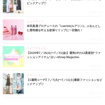
ピックアップ♡
2026.7.23
ビューティー
本田真凜プロデュースの「Luarine(ルアリン)」ぷるんとし
た透明感を叶える欲張りリップに一目惚れ！
2026.7.22
ライフスタイル
【2026年7／16(火)〜7／31(金)】運気UPの12星座別“ファ
ッションアイテム”占い-itSnap Magazine-
2026.7.16
ファッション
【1週間コーデ】7／7(火)〜7／11(土)最新ファッションをピ
ックアップ♡
2026.7.15