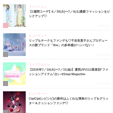
ファッション
【1週間コーデ】6／30(火)〜7／4(土)最新ファッションをピ
ックアップ♡
1
2026.7.8
ビューティー
リップもチークもファンデも♡千吉良恵子さんプロデュー
スの新ブランド「ifoo」の多幸感がハンパない！
2
2026.7.10
ライフスタイル
【2026年7／16(火)〜7／31(金)】運気UPの12星座別“ファ
ッションアイテム”占い-itSnap Magazine-
3
2026.7.16
ビューティー
CipiCipi(シピシピ)の新作はふくれな渾身のリップ＆グリッ
ター＆クッションファンデ♡
4
2026.7.14