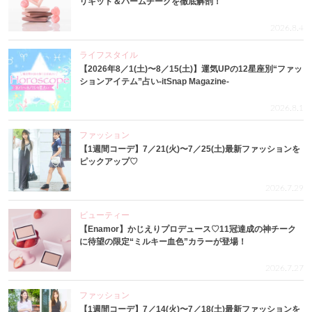
リキッド＆バームチークを徹底解剖！
2026.8.4
ライフスタイル
【2026年8／1(土)〜8／15(土)】運気UPの12星座別“ファッ
ションアイテム”占い-itSnap Magazine-
2026.8.1
ファッション
【1週間コーデ】7／21(火)〜7／25(土)最新ファッションを
ピックアップ♡
2026.7.29
ビューティー
【Enamor】かじえりプロデュース♡11冠達成の神チーク
に待望の限定“ミルキー血色”カラーが登場！
2026.7.27
ファッション
【1週間コーデ】7／14(火)〜7／18(土)最新ファッションを