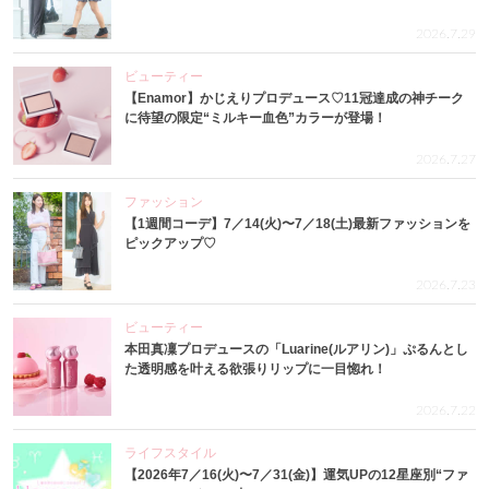
2026.7.29
ビューティー
【Enamor】かじえりプロデュース♡11冠達成の神チーク
に待望の限定“ミルキー血色”カラーが登場！
2026.7.27
ファッション
【1週間コーデ】7／14(火)〜7／18(土)最新ファッションを
ピックアップ♡
2026.7.23
ビューティー
本田真凜プロデュースの「Luarine(ルアリン)」ぷるんとし
た透明感を叶える欲張りリップに一目惚れ！
2026.7.22
ライフスタイル
【2026年7／16(火)〜7／31(金)】運気UPの12星座別“ファ