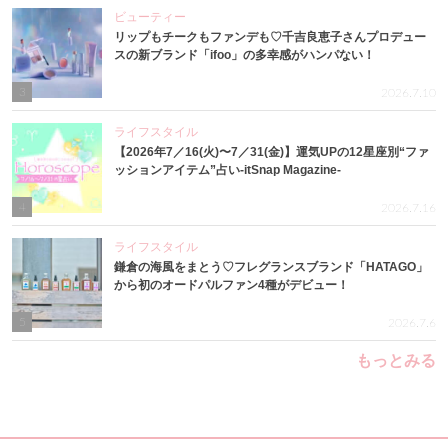
ビューティー
リップもチークもファンデも♡千吉良恵子さんプロデュー
スの新ブランド「ifoo」の多幸感がハンパない！
3
2026.7.10
ライフスタイル
【2026年7／16(火)〜7／31(金)】運気UPの12星座別“ファ
ッションアイテム”占い-itSnap Magazine-
4
2026.7.16
ライフスタイル
鎌倉の海風をまとう♡フレグランスブランド「HATAGO」
から初のオードパルファン4種がデビュー！
5
2026.7.6
もっとみる