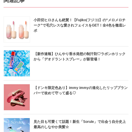
関連記事
小田切ヒロさんも絶賛！【Fujiko(フジコ)】の“メロメロチ
ーク”で毛穴レスな愛されフェイスをGET！全4色を徹底レ
ポ
【新作速報】ひんやり香水発想の制汗剤♡ラボンホリック
から「デオドラントスプレー」が新登場！
【ドンキ限定色あり】immy immyの進化したリッププラン
パーで攻めて守って盛る♡
見た目も可愛くて話題！新生「Sorule」で出会う自分史上
最高のしなやか美髪☆