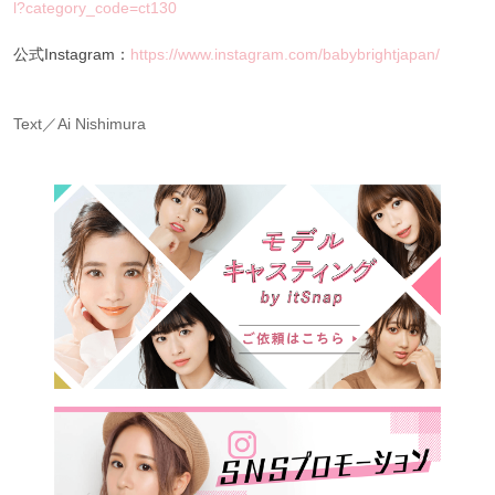
l?category_code=ct130
公式Instagram：
https://www.instagram.com/babybrightjapan/
Text／Ai Nishimura