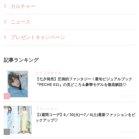
カルチャー
ニュース
プレゼントキャンペーン
記事ランキング
ライフスタイル
【七夕発売】圧倒的ファンタジー！最旬ビジュアルブック
『PECHE 011』の見どころ＆豪華モデルを徹底解説♡
1
2026.7.7
ファッション
【1週間コーデ】6／30(火)〜7／4(土)最新ファッションをピ
ックアップ♡
2
2026.7.8