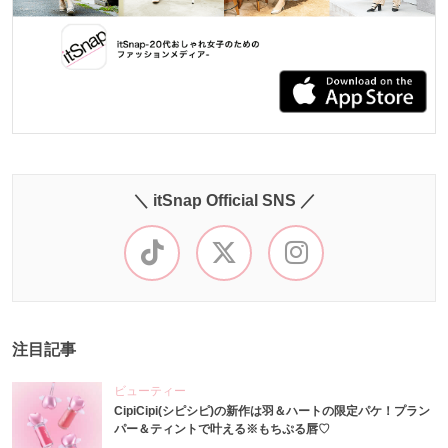
＼ itSnap Official SNS ／
注目記事
ビューティー
CipiCipi(シピシピ)の新作は羽＆ハートの限定パケ！プラン
パー＆ティントで叶える※もちぷる唇♡