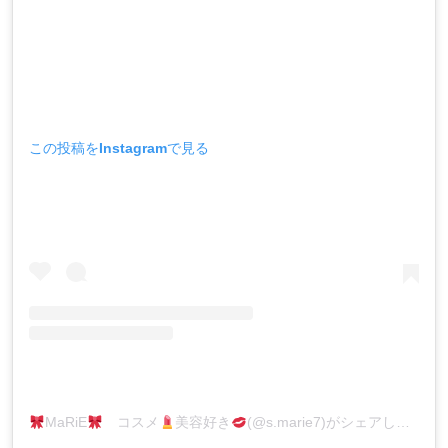
この投稿をInstagramで見る
MaRiE
コスメ
美容好き
(@s.marie7)がシェアした投稿