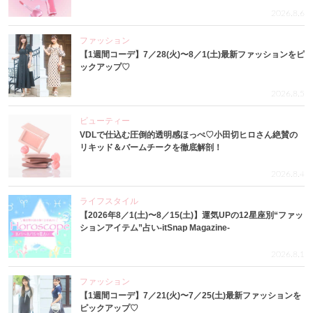
2026.8.6
ファッション
【1週間コーデ】7／28(火)〜8／1(土)最新ファッションをピ
ックアップ♡
2026.8.5
ビューティー
VDLで仕込む圧倒的透明感ほっぺ♡小田切ヒロさん絶賛の
リキッド＆バームチークを徹底解剖！
2026.8.4
ライフスタイル
【2026年8／1(土)〜8／15(土)】運気UPの12星座別“ファッ
ションアイテム”占い-itSnap Magazine-
2026.8.1
ファッション
【1週間コーデ】7／21(火)〜7／25(土)最新ファッションを
ピックアップ♡