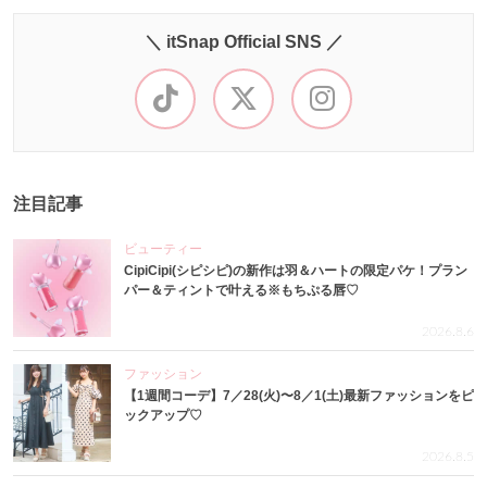
＼ itSnap Official SNS ／
注目記事
ビューティー
CipiCipi(シピシピ)の新作は羽＆ハートの限定パケ！プラン
パー＆ティントで叶える※もちぷる唇♡
2026.8.6
ファッション
【1週間コーデ】7／28(火)〜8／1(土)最新ファッションをピ
ックアップ♡
2026.8.5