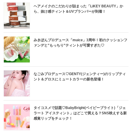
ヘアメイクのこだわりが詰まった「LiKEY BEAUTY」か
ら、抜け感ティント＆UVプランパーが到着！
みきぽんプロデュース「muice」3周年！初のクッションフ
ァンデと”もっちり”ティントが可愛すぎた♡
なごみプロデュース♡GENTY(ジェンティー)のリップティ
ント＆グロスにミュートカラーの新色登場！
タイコスメで話題♡BabyBright(ベイビーブライト)「ジェ
ラート アイスティント」はどこで買える？SNS映えする新
感覚リップをチェック！