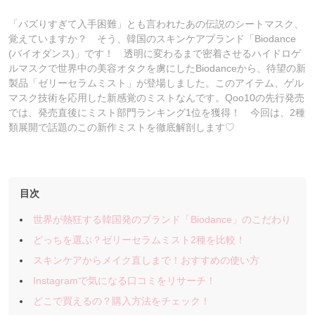
「バズりすぎて入手困難」とも言われたあの伝説のシートマスク、
覚えていますか？ そう、韓国のスキンケアブランド「Biodance
(バイオダンス)」です！ 透明に変わるまで密着させるハイドロゲ
ルマスクで世界中の美容オタクを虜にしたBiodanceから、待望の新
製品「ゼリーセラムミスト」が登場しました。このアイテム、ゲル
マスク技術を応用した新感覚のミストなんです。Qoo10の先行発売
では、発売直後にミスト部門ランキング1位を獲得！ 今回は、2種
類展開で話題のこの新作ミストを徹底解剖します♡
目次
世界が熱狂する韓国発のブランド「Biodance」のこだわり
どっちを選ぶ？ゼリーセラムミスト2種を比較！
スキンケアからメイク直しまで！おすすめの使い方
Instagramで気になる口コミをリサーチ！
どこで買えるの？購入方法をチェック！