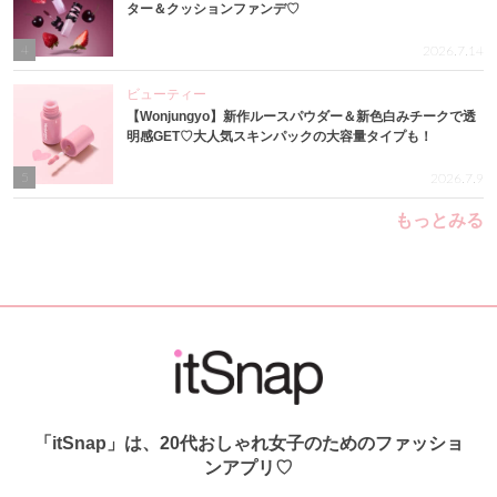
ター＆クッションファンデ♡
4
2026.7.14
ビューティー
【Wonjungyo】新作ルースパウダー＆新色白みチークで透
明感GET♡大人気スキンパックの大容量タイプも！
5
2026.7.9
もっとみる
「itSnap」は、20代おしゃれ女子のためのファッショ
ンアプリ♡