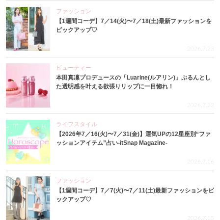
ファッション
【1週間コーデ】7／14(火)〜7／18(土)最新ファッションを
ピックアップ♡
2026.7.23
ビューティー
本田真凜プロデュースの「Luarine(ルアリン)」ぷるんとし
た透明感を叶える欲張りリップに一目惚れ！
2026.7.22
ライフスタイル
【2026年7／16(火)〜7／31(金)】運気UPの12星座別“ファ
ッションアイテム”占い-itSnap Magazine-
2026.7.16
ファッション
【1週間コーデ】7／7(火)〜7／11(土)最新ファッションをピ
ックアップ♡
2026.7.15