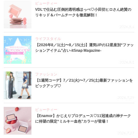
ビューティー
VDLで仕込む圧倒的透明感ほっぺ♡小田切ヒロさん絶賛の
リキッド＆バームチークを徹底解剖！
2026.8.4
ライフスタイル
【2026年8／1(土)〜8／15(土)】運気UPの12星座別“ファッ
ションアイテム”占い-itSnap Magazine-
2026.8.1
ファッション
【1週間コーデ】7／21(火)〜7／25(土)最新ファッションを
ピックアップ♡
2026.7.29
ビューティー
【Enamor】かじえりプロデュース♡11冠達成の神チーク
に待望の限定“ミルキー血色”カラーが登場！
2026.7.27