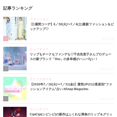
記事ランキング
ファッション
【1週間コーデ】6／30(火)〜7／4(土)最新ファッションをピ
ックアップ♡
1
2026.7.8
ビューティー
リップもチークもファンデも♡千吉良恵子さんプロデュー
スの新ブランド「ifoo」の多幸感がハンパない！
2
2026.7.10
ライフスタイル
【2026年7／16(火)〜7／31(金)】運気UPの12星座別“ファ
ッションアイテム”占い-itSnap Magazine-
3
2026.7.16
ビューティー
CipiCipi(シピシピ)の新作はふくれな渾身のリップ＆グリッ