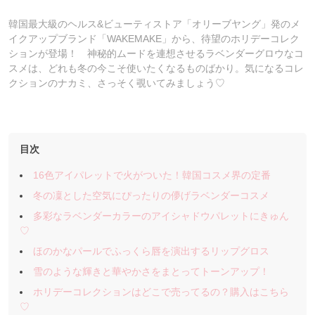
韓国最大級のヘルス&ビューティストア「オリーブヤング」発のメ
イクアップブランド「WAKEMAKE」から、待望のホリデーコレク
ションが登場！ 神秘的ムードを連想させるラベンダーグロウなコ
スメは、どれも冬の今こそ使いたくなるものばかり。気になるコレ
クションのナカミ、さっそく覗いてみましょう♡
目次
16色アイパレットで火がついた！韓国コスメ界の定番
冬の凜とした空気にぴったりの儚げラベンダーコスメ
多彩なラベンダーカラーのアイシャドウパレットにきゅん
♡
ほのかなパールでふっくら唇を演出するリップグロス
雪のような輝きと華やかさをまとってトーンアップ！
ホリデーコレクションはどこで売ってるの？購入はこちら
♡