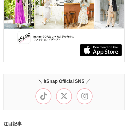
＼ itSnap Official SNS ／
注目記事