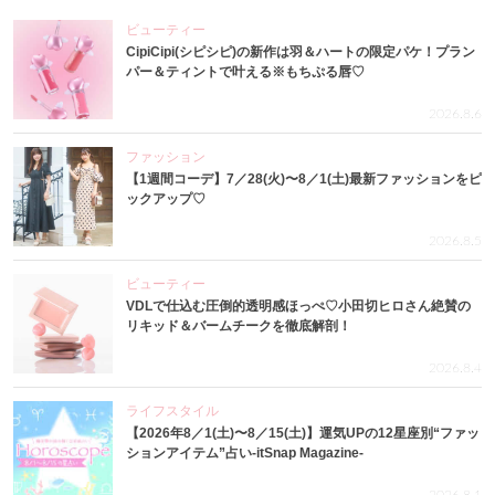
ビューティー
CipiCipi(シピシピ)の新作は羽＆ハートの限定パケ！プラン
パー＆ティントで叶える※もちぷる唇♡
2026.8.6
ファッション
【1週間コーデ】7／28(火)〜8／1(土)最新ファッションをピ
ックアップ♡
2026.8.5
ビューティー
VDLで仕込む圧倒的透明感ほっぺ♡小田切ヒロさん絶賛の
リキッド＆バームチークを徹底解剖！
2026.8.4
ライフスタイル
【2026年8／1(土)〜8／15(土)】運気UPの12星座別“ファッ
ションアイテム”占い-itSnap Magazine-