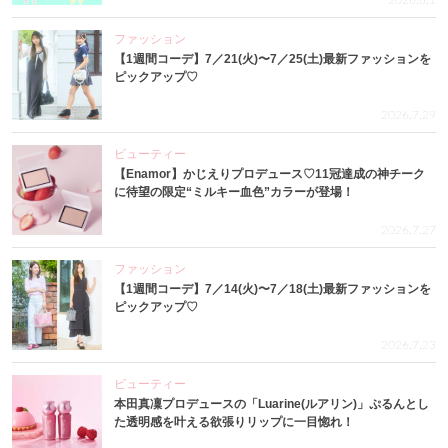
2026.8.1
ファッション
【1週間コーデ】7／21(火)〜7／25(土)最新ファッションを
ピックアップ♡
2026.7.29
ビューティー
【Enamor】かじえりプロデュース♡11冠達成の神チーク
に待望の限定“ミルキー血色”カラーが登場！
2026.7.27
ファッション
【1週間コーデ】7／14(火)〜7／18(土)最新ファッションを
ピックアップ♡
2026.7.23
ビューティー
本田真凜プロデュースの「Luarine(ルアリン)」ぷるんとし
た透明感を叶える欲張りリップに一目惚れ！