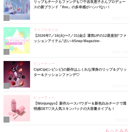
リップもチークもファンデも♡千吉良恵子さんプロデュー
スの新ブランド「ifoo」の多幸感がハンパない！
2
2026.7.10
ライフスタイル
【2026年7／16(火)〜7／31(金)】運気UPの12星座別“ファ
ッションアイテム”占い-itSnap Magazine-
3
2026.7.16
ビューティー
CipiCipi(シピシピ)の新作はふくれな渾身のリップ＆グリッ
ター＆クッションファンデ♡
4
2026.7.14
ビューティー
【Wonjungyo】新作ルースパウダー＆新色白みチークで透
明感GET♡大人気スキンパックの大容量タイプも！
5
2026.7.9
もっとみる