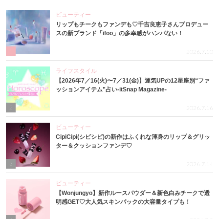
ビューティー
リップもチークもファンデも♡千吉良恵子さんプロデュー
スの新ブランド「ifoo」の多幸感がハンパない！
1
2026.7.10
ライフスタイル
【2026年7／16(火)〜7／31(金)】運気UPの12星座別“ファ
ッションアイテム”占い-itSnap Magazine-
2
2026.7.16
ビューティー
CipiCipi(シピシピ)の新作はふくれな渾身のリップ＆グリッ
ター＆クッションファンデ♡
3
2026.7.14
ビューティー
【Wonjungyo】新作ルースパウダー＆新色白みチークで透
明感GET♡大人気スキンパックの大容量タイプも！