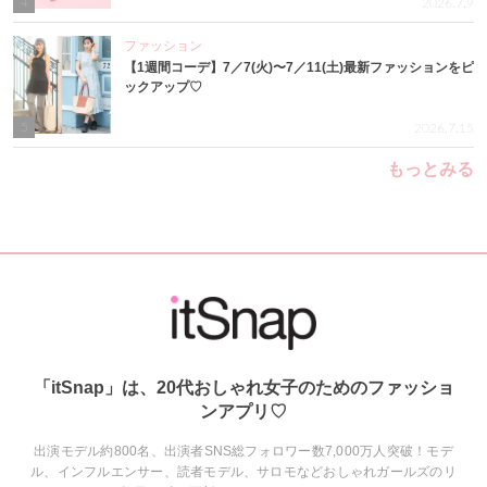
4
2026.7.9
ファッション
【1週間コーデ】7／7(火)〜7／11(土)最新ファッションをピ
ックアップ♡
5
2026.7.15
もっとみる
「itSnap」は、20代おしゃれ女子のためのファッショ
ンアプリ♡
出演モデル約800名、出演者SNS総フォロワー数7,000万人突破！モデ
ル、インフルエンサー、読者モデル、サロモなどおしゃれガールズのリ