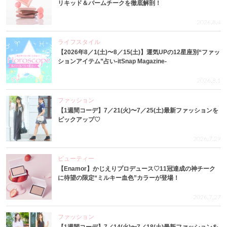
リキッド＆バームチークを徹底解剖！
2026.8.4
ライフスタイル
【2026年8／1(土)〜8／15(土)】運気UPの12星座別“ファッ
ションアイテム”占い-itSnap Magazine-
2026.8.1
ファッション
【1週間コーデ】7／21(火)〜7／25(土)最新ファッションを
ピックアップ♡
2026.7.29
ビューティー
【Enamor】かじえりプロデュース♡11冠達成の神チーク
に待望の限定“ミルキー血色”カラーが登場！
2026.7.27
ファッション