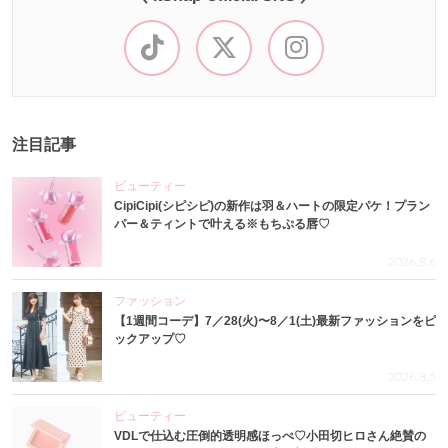
注目記事
ビューティー
CipiCipi(シピシピ)の新作は羽＆ハートの限定パケ！プラン
パー＆ティントで叶える※もちぷる唇♡
2026.8.6
ファッション
【1週間コーデ】7／28(火)〜8／1(土)最新ファッションをピ
ックアップ♡
2026.8.5
ビューティー
VDLで仕込む圧倒的透明感ほっぺ♡小田切ヒロさん絶賛の