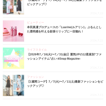
【1週間コーデ】7／14(火)〜7／18(土)最新ファッションを
ピックアップ♡
2026.7.23
ビューティー
本田真凜プロデュースの「Luarine(ルアリン)」ぷるんとし
た透明感を叶える欲張りリップに一目惚れ！
2026.7.22
ライフスタイル
【2026年7／16(火)〜7／31(金)】運気UPの12星座別“ファ
ッションアイテム”占い-itSnap Magazine-
2026.7.16
ファッション
【1週間コーデ】7／7(火)〜7／11(土)最新ファッションをピ
ックアップ♡
2026.7.15