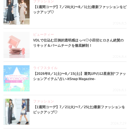
ファッション
【1週間コーデ】7／28(火)〜8／1(土)最新ファッションをピ
ックアップ♡
2026.8.5
ビューティー
VDLで仕込む圧倒的透明感ほっぺ♡小田切ヒロさん絶賛の
リキッド＆バームチークを徹底解剖！
2026.8.4
ライフスタイル
【2026年8／1(土)〜8／15(土)】運気UPの12星座別“ファッ
ションアイテム”占い-itSnap Magazine-
2026.8.1
ファッション
【1週間コーデ】7／21(火)〜7／25(土)最新ファッションを
ピックアップ♡
2026.7.29