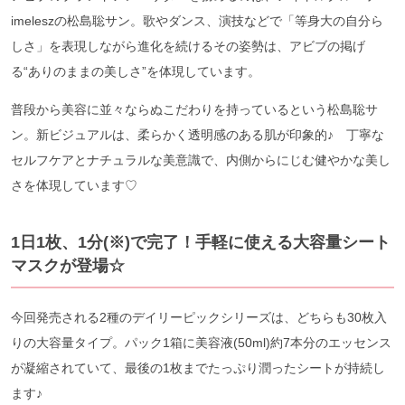
imeleszの松島聡サン。歌やダンス、演技などで「等身大の自分ら
しさ」を表現しながら進化を続けるその姿勢は、アビブの掲げ
る“ありのままの美しさ”を体現しています。
普段から美容に並々ならぬこだわりを持っているという松島聡サ
ン。新ビジュアルは、柔らかく透明感のある肌が印象的♪ 丁寧な
セルフケアとナチュラルな美意識で、内側からにじむ健やかな美し
さを体現しています♡
1日1枚、1分(※)で完了！手軽に使える大容量シート
マスクが登場☆
今回発売される2種のデイリーピックシリーズは、どちらも30枚入
りの大容量タイプ。パック1箱に美容液(50ml)約7本分のエッセンス
が凝縮されていて、最後の1枚までたっぷり潤ったシートが持続し
ます♪