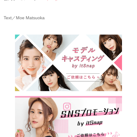
Text／Moe Matsuoka