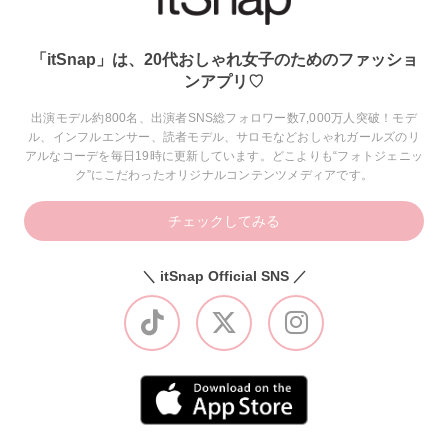
「itSnap」は、20代おしゃれ女子のためのファッショ
ンアプリ♡
出演モデル約800名、出演者SNS総フォロワー数7,000万人突破！モデ
ル、インフルエンサー、読者モデル、サロモなどおしゃれガールズのリ
アルなコーデを毎日19時に更新しています。どこよりも“フォトジェニッ
ク”にこだわったオリジナルコンテンツメディアです。
チェックしてみる
＼ itSnap Official SNS ／