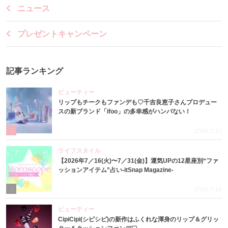
ニュース
プレゼントキャンペーン
記事ランキング
ビューティー
リップもチークもファンデも♡千吉良恵子さんプロデュー
スの新ブランド「ifoo」の多幸感がハンパない！
1
2026.7.10
ライフスタイル
【2026年7／16(火)〜7／31(金)】運気UPの12星座別“ファ
ッションアイテム”占い-itSnap Magazine-
2
2026.7.16
ビューティー
CipiCipi(シピシピ)の新作はふくれな渾身のリップ＆グリッ