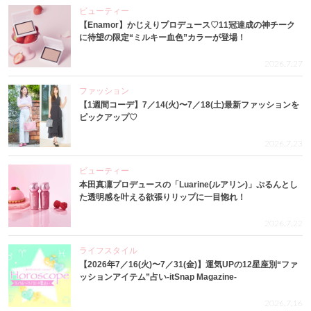
ビューティー
【Enamor】かじえりプロデュース♡11冠達成の神チーク
に待望の限定“ミルキー血色”カラーが登場！
2026.7.27
ファッション
【1週間コーデ】7／14(火)〜7／18(土)最新ファッションを
ピックアップ♡
2026.7.23
ビューティー
本田真凜プロデュースの「Luarine(ルアリン)」ぷるんとし
た透明感を叶える欲張りリップに一目惚れ！
2026.7.22
ライフスタイル
【2026年7／16(火)〜7／31(金)】運気UPの12星座別“ファ
ッションアイテム”占い-itSnap Magazine-
2026.7.16