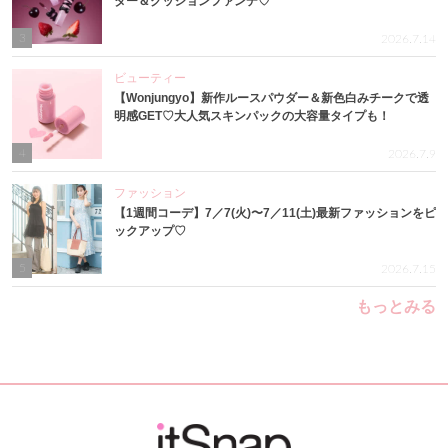
ター＆クッションファンデ♡
3
2026.7.14
ビューティー
【Wonjungyo】新作ルースパウダー＆新色白みチークで透
明感GET♡大人気スキンパックの大容量タイプも！
4
2026.7.9
ファッション
【1週間コーデ】7／7(火)〜7／11(土)最新ファッションをピ
ックアップ♡
5
2026.7.15
もっとみる