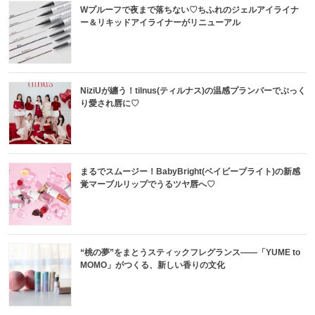
Wプルーフで夜まで落ちない♡ちふれのジェルアイライナ
ー＆リキッドアイライナーがリニューアル
NiziUが纏う！tilnus(ティルナス)の温感プランパーでぷっく
り愛され唇に♡
まるでスムージー！BabyBright(ベイビーブライト)の新感
覚マーブルリップでうるツヤ唇へ♡
“桃の夢”をまとうスティックフレグランス——「YUME to
MOMO」がつくる、新しい香りの文化