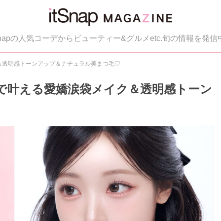
tSnapの人気コーデからビューティー&グルメetc.旬の情報を発信
ク＆透明感トーンアップ＆ナチュラル美まつ毛♡
フ)で叶える愛嬌涙袋メイク＆透明感トーン