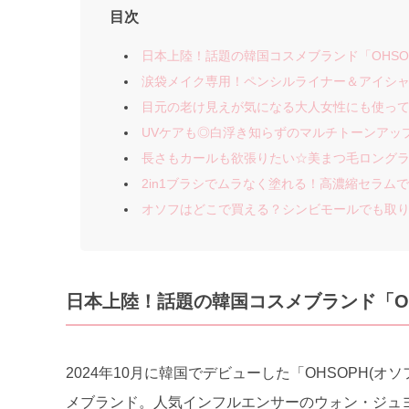
目次
日本上陸！話題の韓国コスメブランド「OHSOP
涙袋メイク専用！ペンシルライナー＆アイシャ
目元の老け見えが気になる大人女性にも使って
UVケアも◎白浮き知らずのマルチトーンアッ
長さもカールも欲張りたい☆美まつ毛ロング
2in1ブラシでムラなく塗れる！高濃縮セラム
オソフはどこで買える？シンビモールでも取
日本上陸！話題の韓国コスメブランド「OH
2024年10月に韓国でデビューした「OHSOPH(
メブランド。人気インフルエンサーのウォン・ジュ