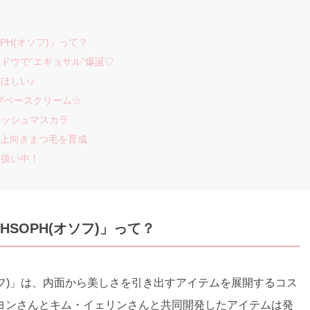
H(オソフ)」って？
ドウで“エギョサル”爆誕♡
ほしい♪
プベースクリーム☆
ラッシュマスカラ
で上向きまつ毛を育成
り扱い中！
SOPH(オソフ)」って？
オソフ)」は、内面から美しさを引き出すアイテムを展開するコス
ヨンさんとキム・イェリンさんと共同開発したアイテムは発