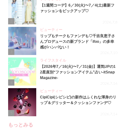
【1週間コーデ】6／30(火)〜7／4(土)最新フ
ァッションをピックアップ♡
2
2026.7.8
ビューティー
リップもチークもファンデも♡千吉良恵子さ
んプロデュースの新ブランド「ifoo」の多幸
感がハンパない！
3
2026.7.10
ライフスタイル
【2026年7／16(火)〜7／31(金)】運気UPの1
2星座別“ファッションアイテム”占い-itSnap
Magazine-
4
2026.7.16
ビューティー
CipiCipi(シピシピ)の新作はふくれな渾身のリ
ップ＆グリッター＆クッションファンデ♡
5
2026.7.14
もっとみる