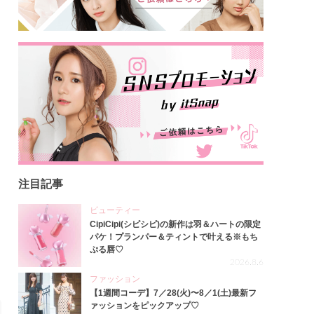
注目記事
ビューティー
CipiCipi(シピシピ)の新作は羽＆ハートの限定
パケ！プランパー＆ティントで叶える※もち
ぷる唇♡
2026.8.6
ファッション
【1週間コーデ】7／28(火)〜8／1(土)最新フ
ァッションをピックアップ♡