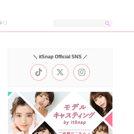
中♡
＼ itSnap Official SNS ／