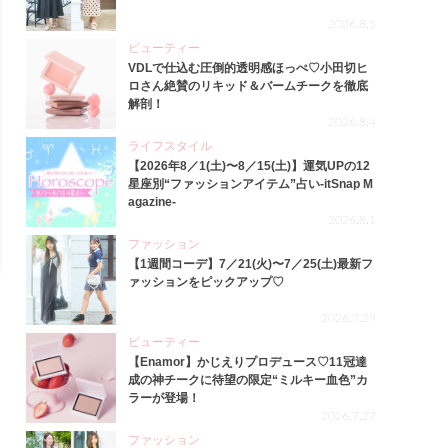
2026.8.5
ビューティー
VDLで仕込む圧倒的透明感ほっぺ♡小田切ヒ
ロさん絶賛のリキッド＆バームチークを徹底
解剖！
2026.8.4
ライフスタイル
【2026年8／1(土)〜8／15(土)】運気UPの12
星座別“ファッションアイテム”占い-itSnap M
agazine-
2026.8.1
ファッション
【1週間コーデ】7／21(火)〜7／25(土)最新フ
ァッションをピックアップ♡
2026.7.29
ビューティー
【Enamor】かじえりプロデュース♡11冠達
成の神チークに待望の限定“ミルキー血色”カ
ラーが登場！
2026.7.27
ファッション