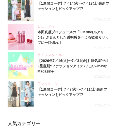
【1週間コーデ】7／14(火)〜7／18(土)最新フ
ァッションをピックアップ♡
2026.7.23
ビューティー
本田真凜プロデュースの「Luarine(ルアリ
ン)」ぷるんとした透明感を叶える欲張りリッ
プに一目惚れ！
2026.7.22
ライフスタイル
【2026年7／16(火)〜7／31(金)】運気UPの1
2星座別“ファッションアイテム”占い-itSnap
Magazine-
2026.7.16
ファッション
【1週間コーデ】7／7(火)〜7／11(土)最新フ
ァッションをピックアップ♡
2026.7.15
人気カテゴリー