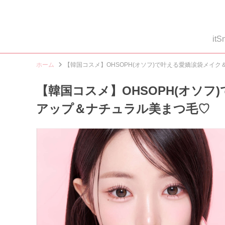
i
ホーム
【韓国コスメ】OHSOPH(オソフ)で叶える愛嬌涙袋メイ
【韓国コスメ】OHSOPH(オソ
アップ＆ナチュラル美まつ毛♡