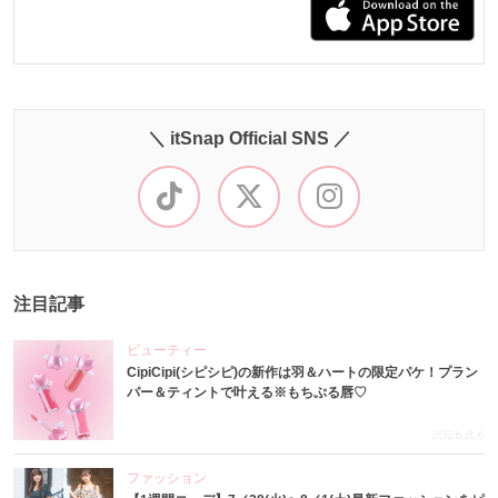
＼ itSnap Official SNS ／
注目記事
ビューティー
CipiCipi(シピシピ)の新作は羽＆ハートの限定パケ！プラン
パー＆ティントで叶える※もちぷる唇♡
2026.8.6
ファッション