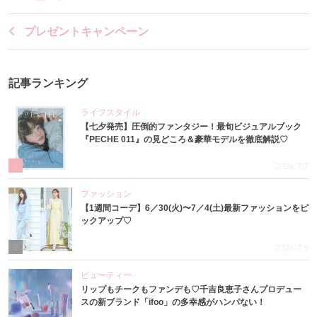
プレゼントキャンペーン
記事ランキング
ライフスタイル
【七夕発売】圧倒的ファンタジー！最旬ビジュアルブック
『PECHE 011』の見どころ＆豪華モデルを徹底解説♡
1
2026.7.7
ファッション
【1週間コーデ】6／30(火)〜7／4(土)最新ファッションをピ
ックアップ♡
2
2026.7.8
ビューティー
リップもチークもファンデも♡千吉良恵子さんプロデュー
スの新ブランド「ifoo」の多幸感がハンパない！