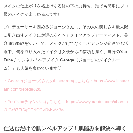
メイクの仕上がりを格上げする縁の下の力持ち。誰でも簡単にプロ
級のメイクが楽しめるんです♪
プロデューサーを務めるジョージさんは、その人の美しさを最大限
に引き出すメイクに定評のあるヘアメイクアップアーティスト。美
容師の経験を活かして、メイクだけでなくヘアアレンジ企画でも活
躍中。旬を取り入れたメイクは女優からの信頼も厚く、自身のYou
Tubeチャンネル「ヘアメイク George【ジョージのメイクルー
ム】」も人気を集めています♡
・George(ジョージ)さんのInstagramはこちら：https://www.instagr
am.com/george828/
・YouTubeチャンネルはこちら：https://www.youtube.com/channe
l/UCz87EfSgQENOGvl9yhVtd3w
仕込むだけで肌レベルアップ！肌悩みを解決へ導く