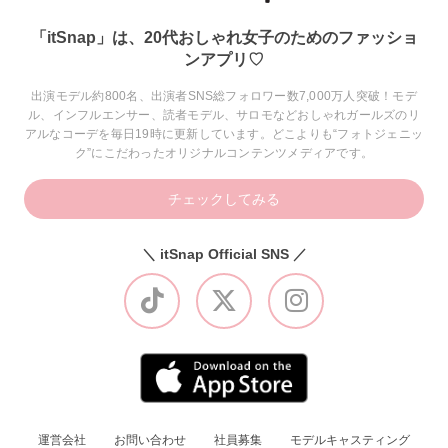
「itSnap」は、20代おしゃれ女子のためのファッショ
ンアプリ♡
出演モデル約800名、出演者SNS総フォロワー数7,000万人突破！モデ
ル、インフルエンサー、読者モデル、サロモなどおしゃれガールズのリ
アルなコーデを毎日19時に更新しています。どこよりも“フォトジェニッ
ク”にこだわったオリジナルコンテンツメディアです。
チェックしてみる
＼ itSnap Official SNS ／
運営会社
お問い合わせ
社員募集
モデルキャスティング