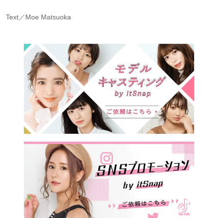
Text／Moe Matsuoka