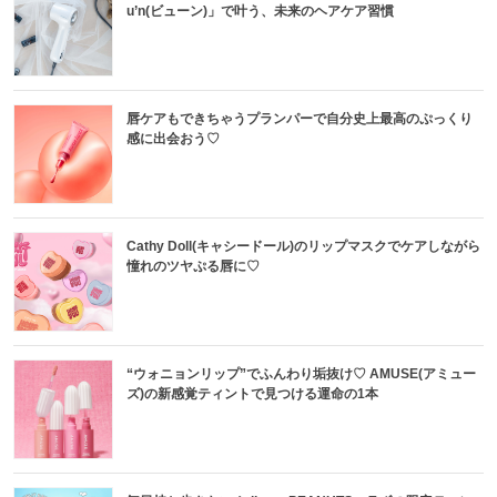
u’n(ビューン)」で叶う、未来のヘアケア習慣
唇ケアもできちゃうプランパーで自分史上最高のぷっくり
感に出会おう♡
Cathy Doll(キャシードール)のリップマスクでケアしながら
憧れのツヤぷる唇に♡
“ウォニョンリップ”でふんわり垢抜け♡ AMUSE(アミュー
ズ)の新感覚ティントで見つける運命の1本