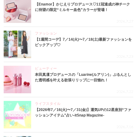
【Enamor】かじえりプロデュース♡11冠達成の神チーク
に待望の限定“ミルキー血色”カラーが登場！
2026.7.27
ファッション
【1週間コーデ】7／14(火)〜7／18(土)最新ファッションを
ピックアップ♡
2026.7.23
ビューティー
本田真凜プロデュースの「Luarine(ルアリン)」ぷるんとし
た透明感を叶える欲張りリップに一目惚れ！
2026.7.22
ライフスタイル
【2026年7／16(火)〜7／31(金)】運気UPの12星座別“ファ
ッションアイテム”占い-itSnap Magazine-
2026.7.16