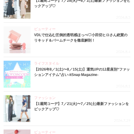
【1週間コーデ】7／28(火)〜8／1(土)最新ファッションをピ
ックアップ♡
2026.8.5
ビューティー
VDLで仕込む圧倒的透明感ほっぺ♡小田切ヒロさん絶賛の
リキッド＆バームチークを徹底解剖！
2026.8.4
ライフスタイル
【2026年8／1(土)〜8／15(土)】運気UPの12星座別“ファッ
ションアイテム”占い-itSnap Magazine-
2026.8.1
ファッション
【1週間コーデ】7／21(火)〜7／25(土)最新ファッションを
ピックアップ♡
2026.7.29
ビューティー