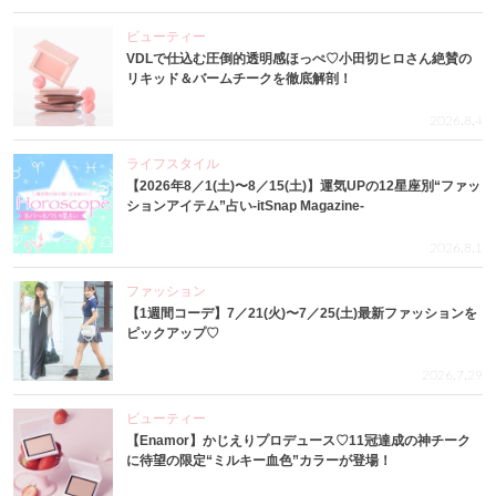
ビューティー
VDLで仕込む圧倒的透明感ほっぺ♡小田切ヒロさん絶賛の
リキッド＆バームチークを徹底解剖！
2026.8.4
ライフスタイル
【2026年8／1(土)〜8／15(土)】運気UPの12星座別“ファッ
ションアイテム”占い-itSnap Magazine-
2026.8.1
ファッション
【1週間コーデ】7／21(火)〜7／25(土)最新ファッションを
ピックアップ♡
2026.7.29
ビューティー
【Enamor】かじえりプロデュース♡11冠達成の神チーク
に待望の限定“ミルキー血色”カラーが登場！