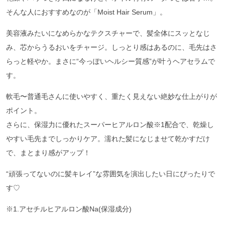
そんな人におすすめなのが「Moist Hair Serum」。
美容液みたいになめらかなテクスチャーで、髪全体にスッとなじ
み、芯からうるおいをチャージ。しっとり感はあるのに、毛先はさ
らっと軽やか。まさに“今っぽいヘルシー質感”が叶うヘアセラムで
す。
軟毛〜普通毛さんに使いやすく、重たく見えない絶妙な仕上がりが
ポイント。
さらに、保湿力に優れたスーパーヒアルロン酸※1配合で、乾燥し
やすい毛先までしっかりケア。濡れた髪になじませて乾かすだけ
で、まとまり感がアップ！
“頑張ってないのに髪キレイ”な雰囲気を演出したい日にぴったりで
す♡
※1.アセチルヒアルロン酸Na(保湿成分)