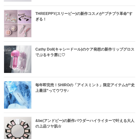
THREEPPY(スリーピー)の新作コスメが“プチプラ革命”す
ぎる！
Cathy Doll(キャシードール)のケア発想の新作リップグロス
でぷるキラ唇に♡
毎年即完売！SHIROの「アイスミント」限定アイテムが“史
上最涼”ってウワサ♪
&be(アンドビー)の新作パウダーハイライターで叶える大人
の上品ツヤ肌☆