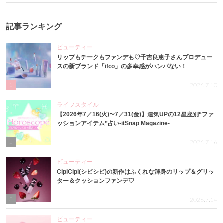
記事ランキング
ビューティー
リップもチークもファンデも♡千吉良恵子さんプロデュー
スの新ブランド「ifoo」の多幸感がハンパない！
1
2026.7.10
ライフスタイル
【2026年7／16(火)〜7／31(金)】運気UPの12星座別“ファ
ッションアイテム”占い-itSnap Magazine-
2
2026.7.16
ビューティー
CipiCipi(シピシピ)の新作はふくれな渾身のリップ＆グリッ
ター＆クッションファンデ♡
3
2026.7.14
ビューティー