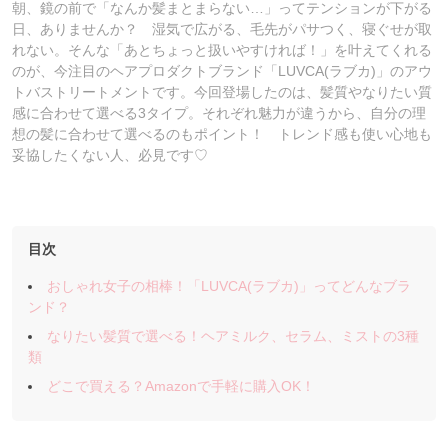
朝、鏡の前で「なんか髪まとまらない…」ってテンションが下がる
日、ありませんか？ 湿気で広がる、毛先がパサつく、寝ぐせが取
れない。そんな「あとちょっと扱いやすければ！」を叶えてくれる
のが、今注目のヘアプロダクトブランド「LUVCA(ラブカ)」のアウ
トバストリートメントです。今回登場したのは、髪質やなりたい質
感に合わせて選べる3タイプ。それぞれ魅力が違うから、自分の理
想の髪に合わせて選べるのもポイント！ トレンド感も使い心地も
妥協したくない人、必見です♡
目次
おしゃれ女子の相棒！「LUVCA(ラブカ)」ってどんなブラ
ンド？
なりたい髪質で選べる！ヘアミルク、セラム、ミストの3種
類
どこで買える？Amazonで手軽に購入OK！