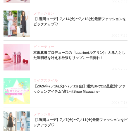
2026.7.27
ファッション
【1週間コーデ】7／14(火)〜7／18(土)最新ファッションを
ピックアップ♡
2026.7.23
ビューティー
本田真凜プロデュースの「Luarine(ルアリン)」ぷるんとし
た透明感を叶える欲張りリップに一目惚れ！
2026.7.22
ライフスタイル
【2026年7／16(火)〜7／31(金)】運気UPの12星座別“ファ
ッションアイテム”占い-itSnap Magazine-
2026.7.16
ファッション
【1週間コーデ】7／7(火)〜7／11(土)最新ファッションをピ
ックアップ♡