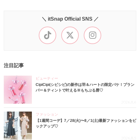
＼ itSnap Official SNS ／
注目記事
ビューティー
CipiCipi(シピシピ)の新作は羽＆ハートの限定パケ！プラン
パー＆ティントで叶える※もちぷる唇♡
2026.8.6
ファッション
【1週間コーデ】7／28(火)〜8／1(土)最新ファッションをピ
ックアップ♡
2026.8.5