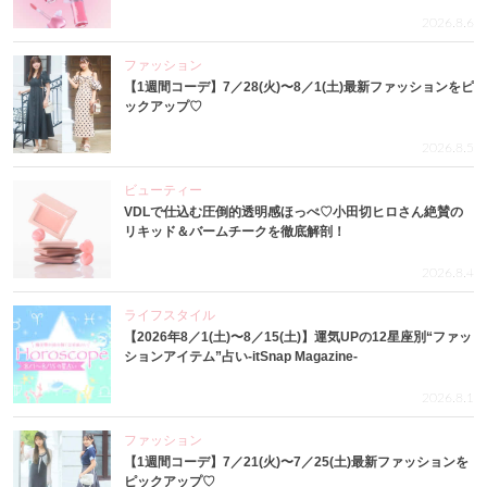
2026.8.6
ファッション
【1週間コーデ】7／28(火)〜8／1(土)最新ファッションをピ
ックアップ♡
2026.8.5
ビューティー
VDLで仕込む圧倒的透明感ほっぺ♡小田切ヒロさん絶賛の
リキッド＆バームチークを徹底解剖！
2026.8.4
ライフスタイル
【2026年8／1(土)〜8／15(土)】運気UPの12星座別“ファッ
ションアイテム”占い-itSnap Magazine-
2026.8.1
ファッション
【1週間コーデ】7／21(火)〜7／25(土)最新ファッションを
ピックアップ♡