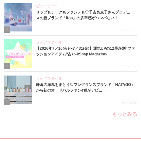
ビューティー
リップもチークもファンデも♡千吉良恵子さんプロデュー
スの新ブランド「ifoo」の多幸感がハンパない！
3
2026.7.10
ライフスタイル
【2026年7／16(火)〜7／31(金)】運気UPの12星座別“ファ
ッションアイテム”占い-itSnap Magazine-
4
2026.7.16
ライフスタイル
鎌倉の海風をまとう♡フレグランスブランド「HATAGO」
から初のオードパルファン4種がデビュー！
5
2026.7.6
もっとみる