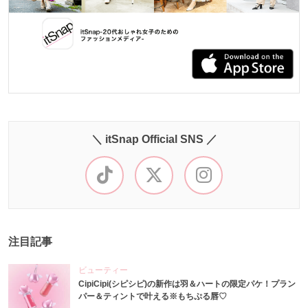
＼ itSnap Official SNS ／
注目記事
ビューティー
CipiCipi(シピシピ)の新作は羽＆ハートの限定パケ！プラン
パー＆ティントで叶える※もちぷる唇♡