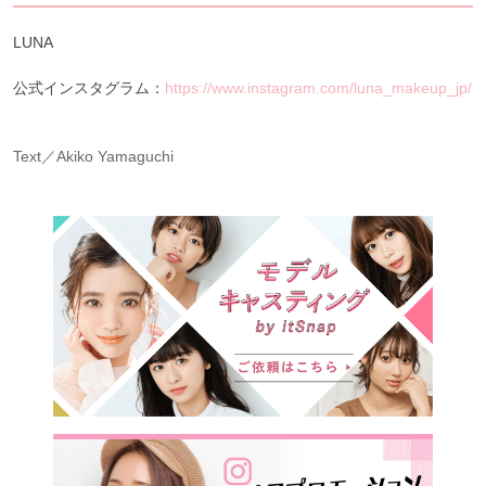
LUNA
公式インスタグラム：
https://www.instagram.com/luna_makeup_jp/
Text／Akiko Yamaguchi