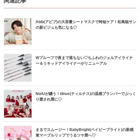
関連記事
Abib(アビブ)の大容量シートマスクで時短ケア！松島聡サン
の新ビジュも気になる♡
Wプルーフで夜まで落ちない♡ちふれのジェルアイライナ
ー＆リキッドアイライナーがリニューアル
NiziUが纏う！tilnus(ティルナス)の温感プランパーでぷっく
り愛され唇に♡
まるでスムージー！BabyBright(ベイビーブライト)の新感
覚マーブルリップでうるツヤ唇へ♡