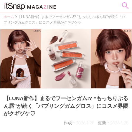
ホーム
【LUNA新作】まるでフーセンガム!? “もっちりぷるん唇”が続く「バ
ブリングガムグロス」にコスメ界隈がクギヅケ♡
【LUNA新作】まるでフーセンガム!? “もっちりぷる
ん唇”が続く「バブリングガムグロス」にコスメ界隈
がクギヅケ♡
作成：2026.1.28
更新：2026.1.28