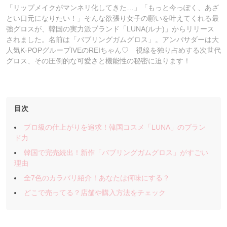
「リップメイクがマンネリ化してきた…」「もっと今っぽく、あざ
とい口元になりたい！」そんな欲張り女子の願いを叶えてくれる最
強グロスが、韓国の実力派ブランド「LUNA(ルナ)」からリリース
されました。名前は「バブリングガムグロス」。アンバサダーは大
人気K-POPグループIVEのREIちゃん♡ 視線を独り占めする次世代
グロス、その圧倒的な可愛さと機能性の秘密に迫ります！
目次
プロ級の仕上がりを追求！韓国コスメ「LUNA」のブラン
ド力
韓国で完売続出！新作「バブリングガムグロス」がすごい
理由
全7色のカラバリ紹介！あなたは何味にする？
どこで売ってる？店舗や購入方法をチェック