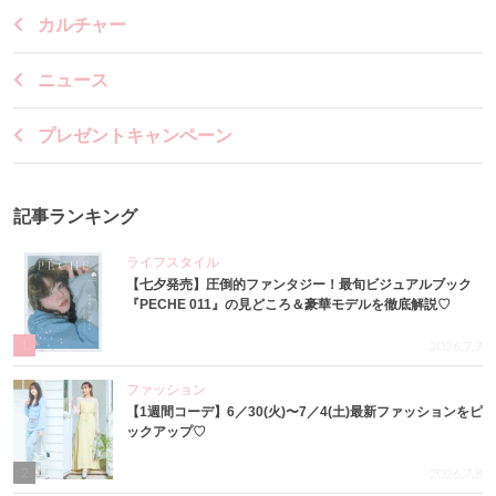
カルチャー
ニュース
プレゼントキャンペーン
記事ランキング
ライフスタイル
【七夕発売】圧倒的ファンタジー！最旬ビジュアルブック
『PECHE 011』の見どころ＆豪華モデルを徹底解説♡
1
2026.7.7
ファッション
【1週間コーデ】6／30(火)〜7／4(土)最新ファッションをピ
ックアップ♡
2
2026.7.8