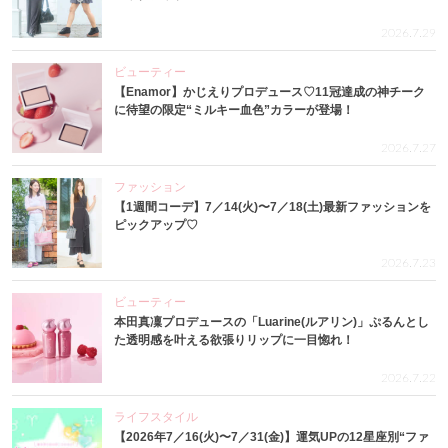
2026.7.29
ビューティー
【Enamor】かじえりプロデュース♡11冠達成の神チーク
に待望の限定“ミルキー血色”カラーが登場！
2026.7.27
ファッション
【1週間コーデ】7／14(火)〜7／18(土)最新ファッションを
ピックアップ♡
2026.7.23
ビューティー
本田真凜プロデュースの「Luarine(ルアリン)」ぷるんとし
た透明感を叶える欲張りリップに一目惚れ！
2026.7.22
ライフスタイル
【2026年7／16(火)〜7／31(金)】運気UPの12星座別“ファ