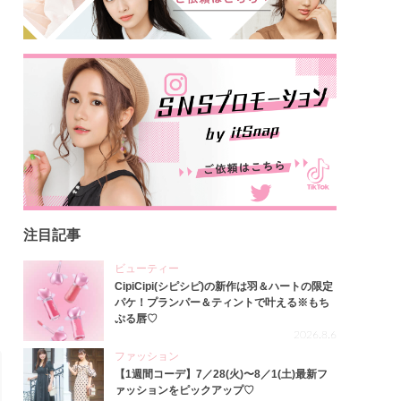
注目記事
ビューティー
CipiCipi(シピシピ)の新作は羽＆ハートの限定
パケ！プランパー＆ティントで叶える※もち
ぷる唇♡
2026.8.6
ファッション
【1週間コーデ】7／28(火)〜8／1(土)最新フ
ァッションをピックアップ♡