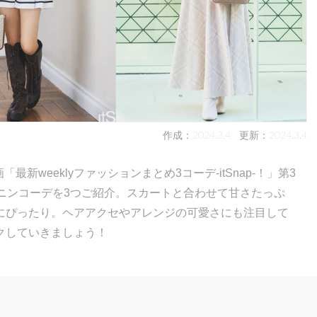
作成：2024.3.4
更新：2024.3.4
最新weeklyファッションまとめ3コーデ-itSnap-！」第3
ニンコーデを3つご紹介。スカートと合わせて甘さたっぷ
にぴったり。ヘアアクセやアレンジの可愛さにも注目して
クしていきましょう！