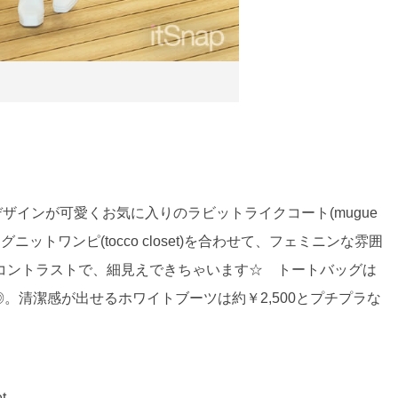
ザインが可愛くお気に入りのラビットライクコート(mugue
ットワンピ(tocco closet)を合わせて、フェミニンな雰囲
コントラストで、細見えできちゃいます☆ トートバッグは
が◎。清潔感が出せるホワイトブーツは約￥2,500とプチプラな
t