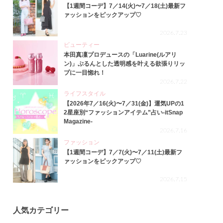
【1週間コーデ】7／14(火)〜7／18(土)最新フ
ァッションをピックアップ♡
2026.7.23
ビューティー
本田真凜プロデュースの「Luarine(ルアリ
ン)」ぷるんとした透明感を叶える欲張りリッ
プに一目惚れ！
2026.7.22
ライフスタイル
【2026年7／16(火)〜7／31(金)】運気UPの1
2星座別“ファッションアイテム”占い-itSnap
Magazine-
2026.7.16
ファッション
【1週間コーデ】7／7(火)〜7／11(土)最新フ
ァッションをピックアップ♡
2026.7.15
人気カテゴリー