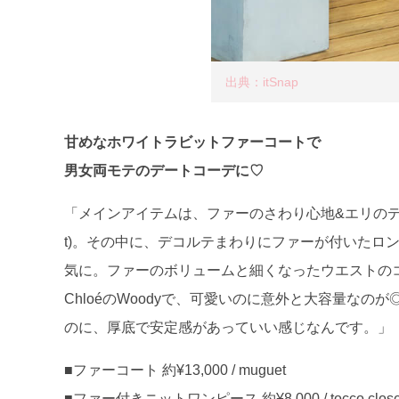
出典：itSnap
甘めなホワイトラビットファーコートで
男女両モテのデートコーデに♡
「メインアイテムは、ファーのさわり心地&エリのデ
t)。その中に、デコルテまわりにファーが付いたロングニ
気に。ファーのボリュームと細くなったウエストの
ChloéのWoodyで、可愛いのに意外と大容量なの
のに、厚底で安定感があっていい感じなんです。」
■ファーコート 約¥13,000 / muguet
■ファー付きニットワンピース 約¥8,000 / tocco close