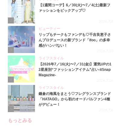
【1週間コーデ】6／30(火)〜7／4(土)最新フ
ァッションをピックアップ♡
2
2026.7.8
ビューティー
リップもチークもファンデも♡千吉良恵子さ
んプロデュースの新ブランド「ifoo」の多幸
感がハンパない！
3
2026.7.10
ライフスタイル
【2026年7／16(火)〜7／31(金)】運気UPの1
2星座別“ファッションアイテム”占い-itSnap
Magazine-
4
2026.7.16
ライフスタイル
鎌倉の海風をまとう♡フレグランスブランド
「HATAGO」から初のオードパルファン4種
がデビュー！
5
2026.7.6
もっとみる