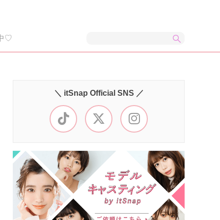
中♡
＼ itSnap Official SNS ／