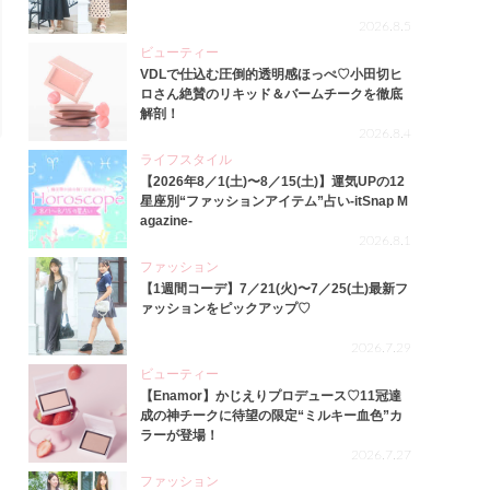
2026.8.5
ビューティー
VDLで仕込む圧倒的透明感ほっぺ♡小田切ヒ
ロさん絶賛のリキッド＆バームチークを徹底
解剖！
2026.8.4
ライフスタイル
【2026年8／1(土)〜8／15(土)】運気UPの12
星座別“ファッションアイテム”占い-itSnap M
agazine-
2026.8.1
ファッション
【1週間コーデ】7／21(火)〜7／25(土)最新フ
ァッションをピックアップ♡
2026.7.29
ビューティー
【Enamor】かじえりプロデュース♡11冠達
成の神チークに待望の限定“ミルキー血色”カ
ラーが登場！
2026.7.27
ファッション