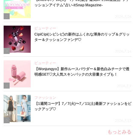
ッションアイテム”占い-itSnap Magazine-
2
2026.7.16
ビューティー
CipiCipi(シピシピ)の新作はふくれな渾身のリップ＆グリッ
ター＆クッションファンデ♡
3
2026.7.14
ビューティー
【Wonjungyo】新作ルースパウダー＆新色白みチークで透
明感GET♡大人気スキンパックの大容量タイプも！
4
2026.7.9
ファッション
【1週間コーデ】7／7(火)〜7／11(土)最新ファッションをピ
ックアップ♡
5
2026.7.15
もっとみる