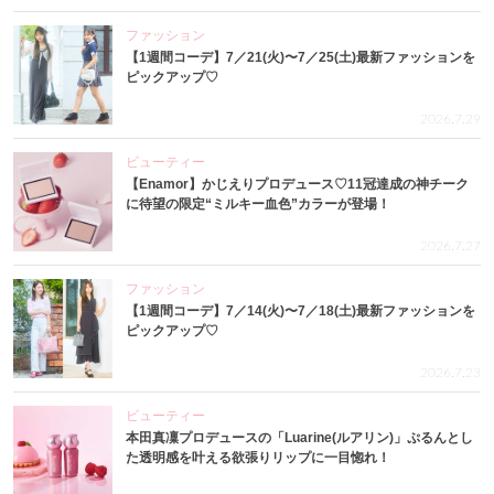
ファッション
【1週間コーデ】7／21(火)〜7／25(土)最新ファッションを
ピックアップ♡
2026.7.29
ビューティー
【Enamor】かじえりプロデュース♡11冠達成の神チーク
に待望の限定“ミルキー血色”カラーが登場！
2026.7.27
ファッション
【1週間コーデ】7／14(火)〜7／18(土)最新ファッションを
ピックアップ♡
2026.7.23
ビューティー
本田真凜プロデュースの「Luarine(ルアリン)」ぷるんとし
た透明感を叶える欲張りリップに一目惚れ！