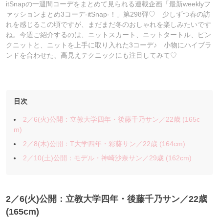
itSnapの一週間コーデをまとめて見られる連載企画「最新weeklyフ
ァッションまとめ3コーデ-itSnap-！」第298弾♡ 少しずつ春の訪
れを感じるこの頃ですが、まだまだ冬のおしゃれを楽しみたいです
ね。今週ご紹介するのは、ニットスカート、ニットタートル、ピン
クニットと、ニットを上手に取り入れた3コーデ♪ 小物にハイブラ
ンドを合わせた、高見えテクニックにも注目してみて♡
目次
2／6(火)公開：立教大学四年・後藤千乃サン／22歳 (165c
m)
2／8(木)公開：T大学四年・彩葵サン／22歳 (164cm)
2／10(土)公開：モデル・神崎沙奈サン／29歳 (162cm)
2／6(火)公開：立教大学四年・後藤千乃サン
／22歳
(165cm)