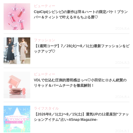
ビューティー
CipiCipi(シピシピ)の新作は羽＆ハートの限定パケ！プラン
パー＆ティントで叶える※もちぷる唇♡
2026.8.6
ファッション
【1週間コーデ】7／28(火)〜8／1(土)最新ファッションをピ
ックアップ♡
2026.8.5
ビューティー
VDLで仕込む圧倒的透明感ほっぺ♡小田切ヒロさん絶賛の
リキッド＆バームチークを徹底解剖！
2026.8.4
ライフスタイル
【2026年8／1(土)〜8／15(土)】運気UPの12星座別“ファッ
ションアイテム”占い-itSnap Magazine-
2026.8.1