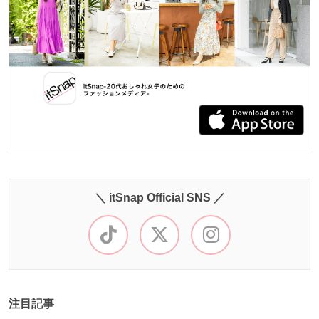
＼ itSnap Official SNS ／
注目記事