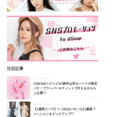
注目記事
ビューティー
CipiCipi(シピシピ)の新作は羽＆ハートの限定
パケ！プランパー＆ティントで叶える※もち
ぷる唇♡
2026.8.6
ファッション
【1週間コーデ】7／28(火)〜8／1(土)最新フ
ァッションをピックアップ♡