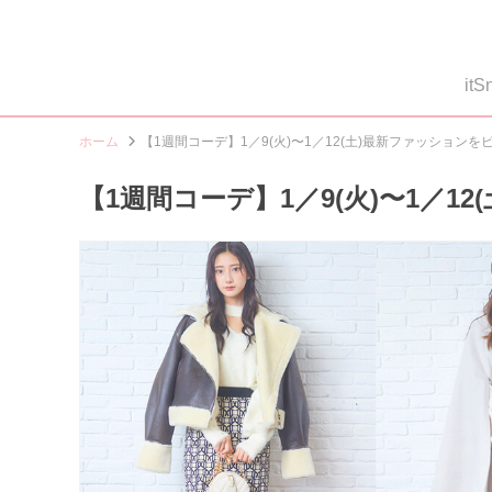
i
ホーム
【1週間コーデ】1／9(火)〜1／12(土)最新ファッション
【1週間コーデ】1／9(火)〜1／