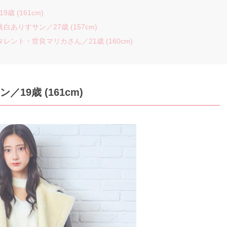
 (161cm)
ありすサン／27歳 (157cm)
レント・世良マリカさん／21歳 (160cm)
サン
／19歳 (161cm)