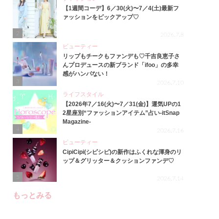
【1週間コーデ】6／30(火)〜7／4(土)最新フ
ァッションをピックアップ♡
2
2026.7.8
ビューティー
リップもチークもファンデも♡千吉良恵子さ
んプロデュースの新ブランド「ifoo」の多幸
感がハンパない！
3
2026.7.10
ライフスタイル
【2026年7／16(火)〜7／31(金)】運気UPの1
2星座別“ファッションアイテム”占い-itSnap
Magazine-
4
2026.7.16
ビューティー
CipiCipi(シピシピ)の新作はふくれな渾身のリ
ップ＆グリッター＆クッションファンデ♡
5
2026.7.14
もっとみる