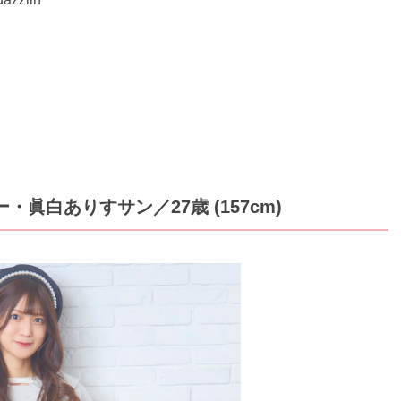
サー・眞白ありすサン
／27歳 (157cm)