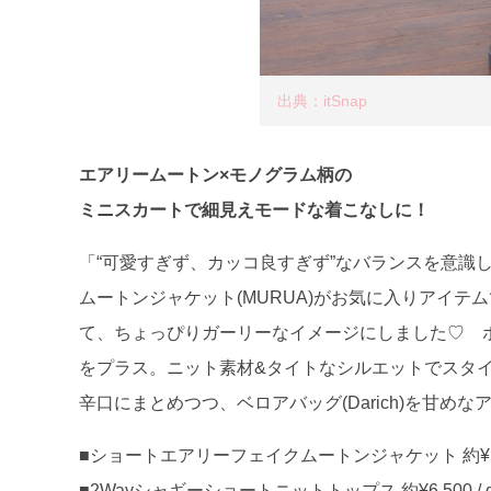
出典：itSnap
エアリームートン×モノグラム柄の
ミニスカートで細見えモードな着こなしに！
「“可愛すぎず、カッコ良すぎず”なバランスを意識
ムートンジャケット(MURUA)がお気に入りアイテムで
て、ちょっぴりガーリーなイメージにしました♡ ボ
をプラス。ニット素材&タイトなシルエットでスタ
辛口にまとめつつ、ベロアバッグ(Darich)を甘め
■ショートエアリーフェイクムートンジャケット 約¥17,0
■2Wayシャギーショートニットトップス 約¥6,500 / da