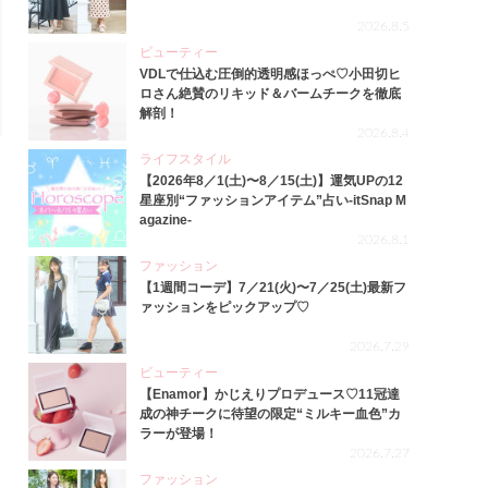
2026.8.5
ビューティー
VDLで仕込む圧倒的透明感ほっぺ♡小田切ヒ
ロさん絶賛のリキッド＆バームチークを徹底
解剖！
2026.8.4
ライフスタイル
【2026年8／1(土)〜8／15(土)】運気UPの12
星座別“ファッションアイテム”占い-itSnap M
agazine-
2026.8.1
ファッション
【1週間コーデ】7／21(火)〜7／25(土)最新フ
ァッションをピックアップ♡
2026.7.29
ビューティー
【Enamor】かじえりプロデュース♡11冠達
成の神チークに待望の限定“ミルキー血色”カ
ラーが登場！
2026.7.27
ファッション