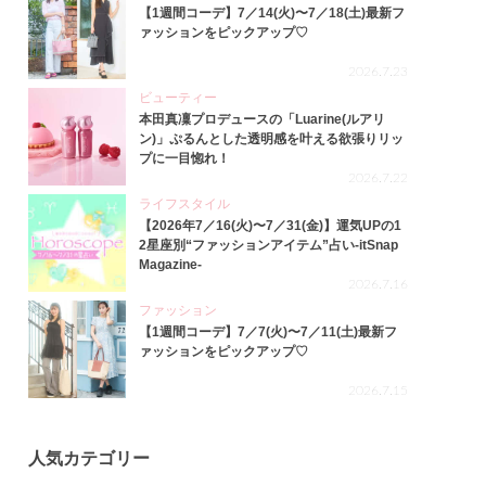
【1週間コーデ】7／14(火)〜7／18(土)最新フ
ァッションをピックアップ♡
2026.7.23
ビューティー
本田真凜プロデュースの「Luarine(ルアリ
ン)」ぷるんとした透明感を叶える欲張りリッ
プに一目惚れ！
2026.7.22
ライフスタイル
【2026年7／16(火)〜7／31(金)】運気UPの1
2星座別“ファッションアイテム”占い-itSnap
Magazine-
2026.7.16
ファッション
【1週間コーデ】7／7(火)〜7／11(土)最新フ
ァッションをピックアップ♡
2026.7.15
人気カテゴリー