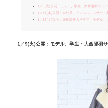
1／9(火)公開：モデル、学生・大西陽羽サン／19歳
1／11(木)公開：会社員、インフルエンサー・眞白
1／13(土)公開：慶應義塾大学三年、モデル、タ
1／9(火)公開：モデル、学生・大西陽羽