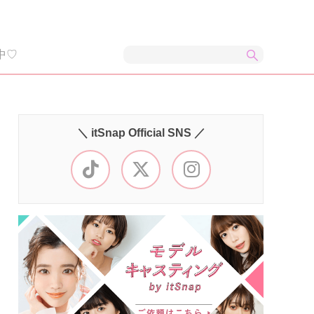
中♡
＼ itSnap Official SNS ／