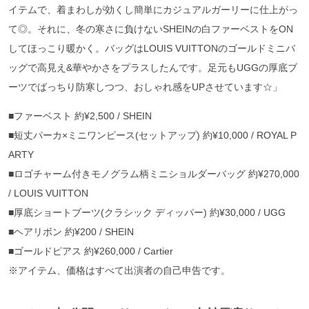
イテムで、着まわしが効くし簡単にカジュアルガーリーに仕上がっ
て◎。それに、冬の寒さに負けないSHEINの白ファーベストをON
してほっこり暖かく。バッグはLOUIS VUITTONのゴールドミニバ
ッグで高見え&華やかさをプラスしたんです。足元もUGGの厚底ブ
ーツでばっちり防寒しつつ、おしゃれ感をUPさせています☆」
■ファーベスト 約¥2,500 / SHEIN
■短丈パーカ×ミニワンピース(セットアップ) 約¥10,000 / ROYAL P
ARTY
■ロゴチャーム付きモノグラム柄ミニショルダーバッグ 約¥270,000
/ LOUIS VUITTON
■厚底ショートブーツ(クラシック ディッパー) 約¥30,000 / UGG
■ヘアリボン 約¥200 / SHEIN
■ゴールドピアス 約¥260,000 / Cartier
※アイテム、価格はすべて出演者の自己申告です。