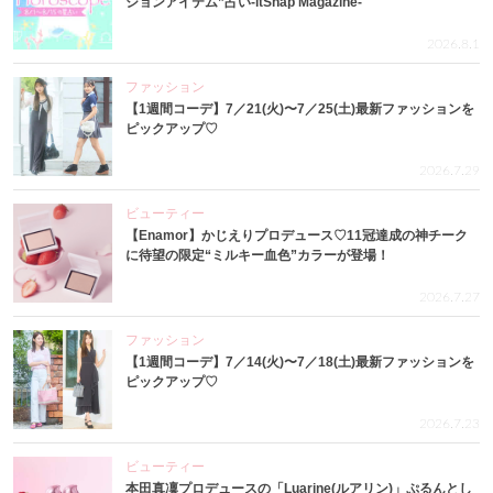
ションアイテム”占い-itSnap Magazine-
2026.8.1
ファッション
【1週間コーデ】7／21(火)〜7／25(土)最新ファッションを
ピックアップ♡
2026.7.29
ビューティー
【Enamor】かじえりプロデュース♡11冠達成の神チーク
に待望の限定“ミルキー血色”カラーが登場！
2026.7.27
ファッション
【1週間コーデ】7／14(火)〜7／18(土)最新ファッションを
ピックアップ♡
2026.7.23
ビューティー
本田真凜プロデュースの「Luarine(ルアリン)」ぷるんとし