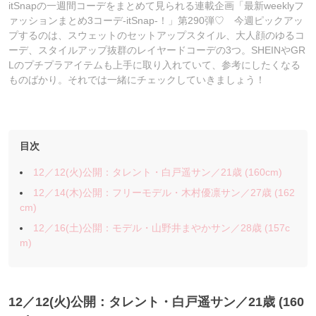
itSnapの一週間コーデをまとめて見られる連載企画「最新weeklyフ
ァッションまとめ3コーデ-itSnap-！」第290弾♡ 今週ピックアッ
プするのは、スウェットのセットアップスタイル、大人顔のゆるコ
ーデ、スタイルアップ抜群のレイヤードコーデの3つ。SHEINやGR
Lのプチプラアイテムも上手に取り入れていて、参考にしたくなる
ものばかり。それでは一緒にチェックしていきましょう！
目次
12／12(火)公開：タレント・白戸遥サン／21歳 (160cm)
12／14(木)公開：フリーモデル・木村優凛サン／27歳 (162
cm)
12／16(土)公開：モデル・山野井まやかサン／28歳 (157c
m)
12／12(火)公開：タレント・白戸遥サン
／21歳 (160