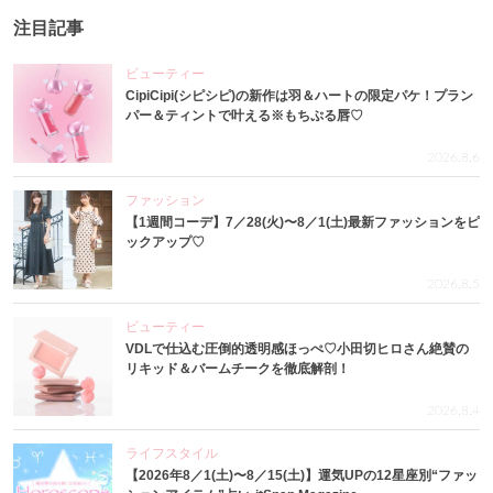
注目記事
ビューティー
CipiCipi(シピシピ)の新作は羽＆ハートの限定パケ！プラン
パー＆ティントで叶える※もちぷる唇♡
2026.8.6
ファッション
【1週間コーデ】7／28(火)〜8／1(土)最新ファッションをピ
ックアップ♡
2026.8.5
ビューティー
VDLで仕込む圧倒的透明感ほっぺ♡小田切ヒロさん絶賛の
リキッド＆バームチークを徹底解剖！
2026.8.4
ライフスタイル
【2026年8／1(土)〜8／15(土)】運気UPの12星座別“ファッ