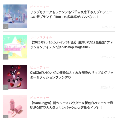
ビューティー
リップもチークもファンデも♡千吉良恵子さんプロデュー
スの新ブランド「ifoo」の多幸感がハンパない！
2
2026.7.10
ライフスタイル
【2026年7／16(火)〜7／31(金)】運気UPの12星座別“ファ
ッションアイテム”占い-itSnap Magazine-
3
2026.7.16
ビューティー
CipiCipi(シピシピ)の新作はふくれな渾身のリップ＆グリッ
ター＆クッションファンデ♡
4
2026.7.14
ビューティー
【Wonjungyo】新作ルースパウダー＆新色白みチークで透
明感GET♡大人気スキンパックの大容量タイプも！
5
2026.7.9