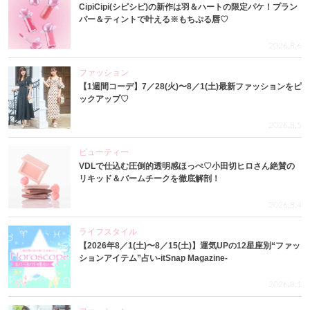
CipiCipi(シピシピ)の新作は羽＆ハートの限定パケ！プラン
パー＆ティントで叶える※もちぷる唇♡
2026.8.6
ファッション
【1週間コーデ】7／28(火)〜8／1(土)最新ファッションをピ
ックアップ♡
2026.8.5
ビューティー
VDLで仕込む圧倒的透明感ほっぺ♡小田切ヒロさん絶賛の
リキッド＆バームチークを徹底解剖！
2026.8.4
ライフスタイル
【2026年8／1(土)〜8／15(土)】運気UPの12星座別“ファッ
ションアイテム”占い-itSnap Magazine-
2026.8.1