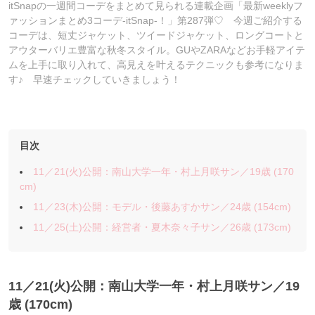
itSnapの一週間コーデをまとめて見られる連載企画「最新weeklyフ
ァッションまとめ3コーデ-itSnap-！」第287弾♡ 今週ご紹介する
コーデは、短丈ジャケット、ツイードジャケット、ロングコートと
アウターバリエ豊富な秋冬スタイル。GUやZARAなどお手軽アイテ
ムを上手に取り入れて、高見えを叶えるテクニックも参考になりま
す♪ 早速チェックしていきましょう！
目次
11／21(火)公開：南山大学一年・村上月咲サン／19歳 (170
cm)
11／23(木)公開：モデル・後藤あすかサン／24歳 (154cm)
11／25(土)公開：経営者・夏木奈々子サン／26歳 (173cm)
11／21(火)公開：南山大学一年・村上月咲サン
／19
歳 (170cm)