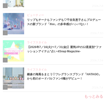
2
2026.7.8
ビューティー
リップもチークもファンデも♡千吉良恵子さんプロデュー
スの新ブランド「ifoo」の多幸感がハンパない！
3
2026.7.10
ライフスタイル
【2026年7／16(火)〜7／31(金)】運気UPの12星座別“ファ
ッションアイテム”占い-itSnap Magazine-
4
2026.7.16
ライフスタイル
鎌倉の海風をまとう♡フレグランスブランド「HATAGO」
から初のオードパルファン4種がデビュー！
5
2026.7.6
もっとみる