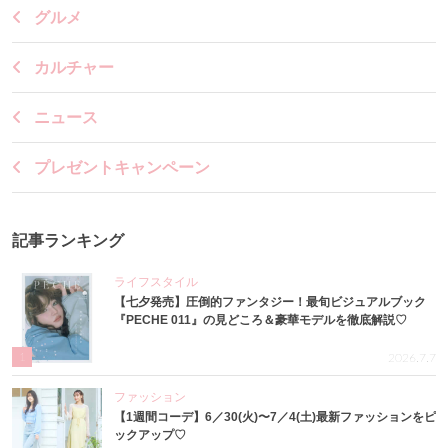
グルメ
カルチャー
ニュース
プレゼントキャンペーン
記事ランキング
ライフスタイル
【七夕発売】圧倒的ファンタジー！最旬ビジュアルブック
『PECHE 011』の見どころ＆豪華モデルを徹底解説♡
1
2026.7.7
ファッション
【1週間コーデ】6／30(火)〜7／4(土)最新ファッションをピ
ックアップ♡