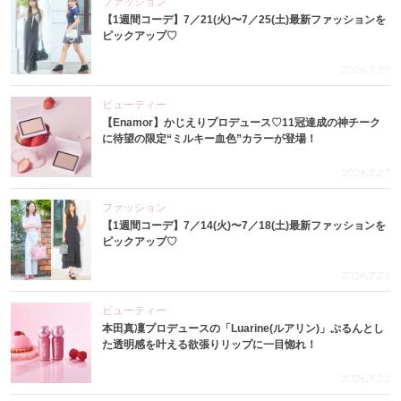
ファッション
【1週間コーデ】7／21(火)〜7／25(土)最新ファッションを
ピックアップ♡
2026.7.29
ビューティー
【Enamor】かじえりプロデュース♡11冠達成の神チーク
に待望の限定“ミルキー血色”カラーが登場！
2026.7.27
ファッション
【1週間コーデ】7／14(火)〜7／18(土)最新ファッションを
ピックアップ♡
2026.7.23
ビューティー
本田真凜プロデュースの「Luarine(ルアリン)」ぷるんとし
た透明感を叶える欲張りリップに一目惚れ！
2026.7.22