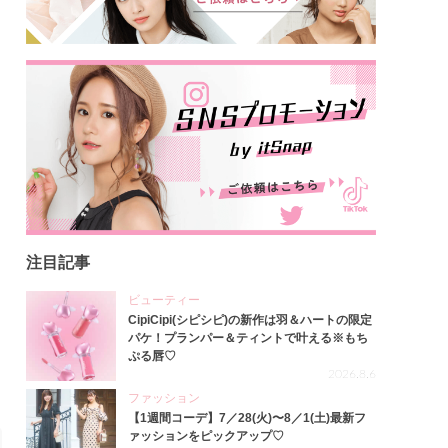
注目記事
ビューティー
CipiCipi(シピシピ)の新作は羽＆ハートの限定
パケ！プランパー＆ティントで叶える※もち
ぷる唇♡
2026.8.6
ファッション
【1週間コーデ】7／28(火)〜8／1(土)最新フ
ァッションをピックアップ♡