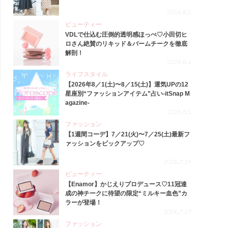
2026.8.5
ビューティー
VDLで仕込む圧倒的透明感ほっぺ♡小田切ヒ
ロさん絶賛のリキッド＆バームチークを徹底
解剖！
2026.8.4
ライフスタイル
【2026年8／1(土)〜8／15(土)】運気UPの12
星座別“ファッションアイテム”占い-itSnap M
agazine-
2026.8.1
ファッション
【1週間コーデ】7／21(火)〜7／25(土)最新フ
ァッションをピックアップ♡
2026.7.29
ビューティー
【Enamor】かじえりプロデュース♡11冠達
成の神チークに待望の限定“ミルキー血色”カ
ラーが登場！
2026.7.27
ファッション