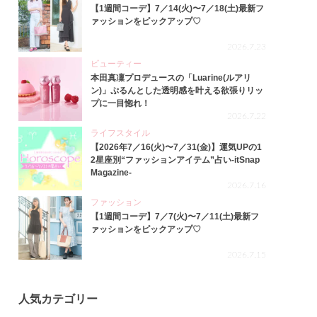
【1週間コーデ】7／14(火)〜7／18(土)最新フ
ァッションをピックアップ♡
2026.7.23
ビューティー
本田真凜プロデュースの「Luarine(ルアリ
ン)」ぷるんとした透明感を叶える欲張りリッ
プに一目惚れ！
2026.7.22
ライフスタイル
【2026年7／16(火)〜7／31(金)】運気UPの1
2星座別“ファッションアイテム”占い-itSnap
Magazine-
2026.7.16
ファッション
【1週間コーデ】7／7(火)〜7／11(土)最新フ
ァッションをピックアップ♡
2026.7.15
人気カテゴリー