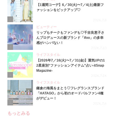
【1週間コーデ】6／30(火)〜7／4(土)最新フ
ァッションをピックアップ♡
2
2026.7.8
ビューティー
リップもチークもファンデも♡千吉良恵子さ
んプロデュースの新ブランド「ifoo」の多幸
感がハンパない！
3
2026.7.10
ライフスタイル
【2026年7／16(火)〜7／31(金)】運気UPの1
2星座別“ファッションアイテム”占い-itSnap
Magazine-
4
2026.7.16
ライフスタイル
鎌倉の海風をまとう♡フレグランスブランド
「HATAGO」から初のオードパルファン4種
がデビュー！
5
2026.7.6
もっとみる