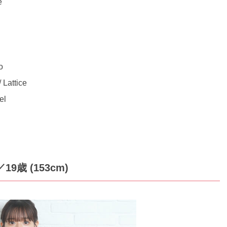
e
o
ttice
el
／19歳 (153cm)