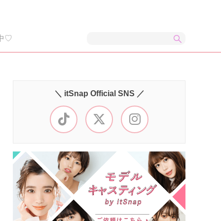
中♡
＼ itSnap Official SNS ／