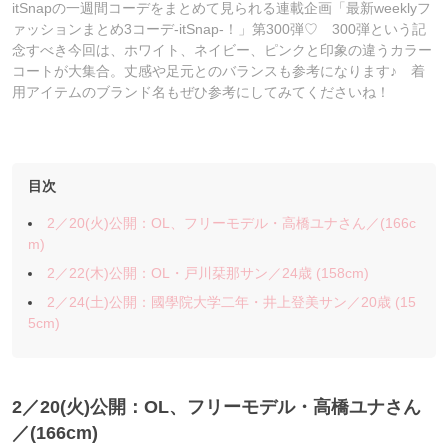
itSnapの一週間コーデをまとめて見られる連載企画「最新weeklyフ
ァッションまとめ3コーデ-itSnap-！」第300弾♡ 300弾という記
念すべき今回は、ホワイト、ネイビー、ピンクと印象の違うカラー
コートが大集合。丈感や足元とのバランスも参考になります♪ 着
用アイテムのブランド名もぜひ参考にしてみてくださいね！
目次
2／20(火)公開：OL、フリーモデル・高橋ユナさん／(166c
m)
2／22(木)公開：OL・戸川栞那サン／24歳 (158cm)
2／24(土)公開：國學院大学二年・井上登美サン／20歳 (15
5cm)
2／20(火)公開：OL、フリーモデル・高橋ユナさん
／(166cm)