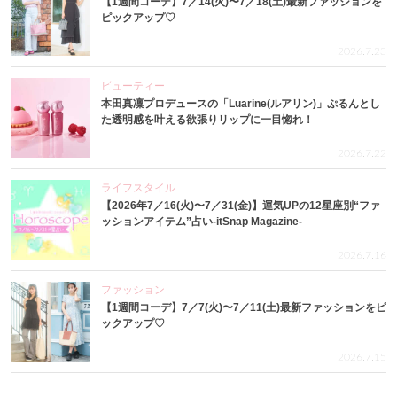
【1週間コーデ】7／14(火)〜7／18(土)最新ファッションを
ピックアップ♡
2026.7.23
ビューティー
本田真凜プロデュースの「Luarine(ルアリン)」ぷるんとし
た透明感を叶える欲張りリップに一目惚れ！
2026.7.22
ライフスタイル
【2026年7／16(火)〜7／31(金)】運気UPの12星座別“ファ
ッションアイテム”占い-itSnap Magazine-
2026.7.16
ファッション
【1週間コーデ】7／7(火)〜7／11(土)最新ファッションをピ
ックアップ♡
2026.7.15