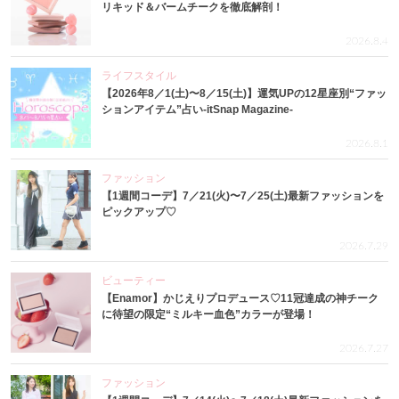
リキッド＆バームチークを徹底解剖！
2026.8.4
ライフスタイル
【2026年8／1(土)〜8／15(土)】運気UPの12星座別“ファッ
ションアイテム”占い-itSnap Magazine-
2026.8.1
ファッション
【1週間コーデ】7／21(火)〜7／25(土)最新ファッションを
ピックアップ♡
2026.7.29
ビューティー
【Enamor】かじえりプロデュース♡11冠達成の神チーク
に待望の限定“ミルキー血色”カラーが登場！
2026.7.27
ファッション