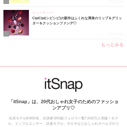
4
2026.7.16
ビューティー
CipiCipi(シピシピ)の新作はふくれな渾身のリップ＆グリッ
ター＆クッションファンデ♡
5
2026.7.14
もっとみる
「itSnap」は、20代おしゃれ女子のためのファッショ
ンアプリ♡
出演モデル約800名、出演者SNS総フォロワー数7,000万人突破！モデ
ル、インフルエンサー、読者モデル、サロモなどおしゃれガールズのリ