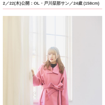
2／22(木)公開：OL・戸川栞那サン
／24歳 (158cm)