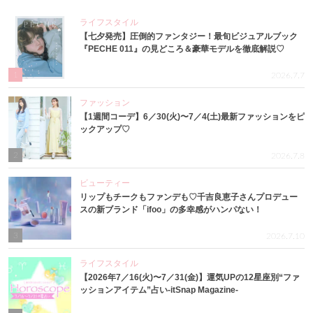
ライフスタイル
【七夕発売】圧倒的ファンタジー！最旬ビジュアルブック
『PECHE 011』の見どころ＆豪華モデルを徹底解説♡
1
2026.7.7
ファッション
【1週間コーデ】6／30(火)〜7／4(土)最新ファッションをピ
ックアップ♡
2
2026.7.8
ビューティー
リップもチークもファンデも♡千吉良恵子さんプロデュー
スの新ブランド「ifoo」の多幸感がハンパない！
3
2026.7.10
ライフスタイル
【2026年7／16(火)〜7／31(金)】運気UPの12星座別“ファ
ッションアイテム”占い-itSnap Magazine-