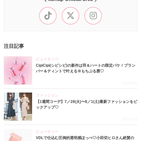
注目記事
ビューティー
CipiCipi(シピシピ)の新作は羽＆ハートの限定パケ！プラン
パー＆ティントで叶える※もちぷる唇♡
2026.8.6
ファッション
【1週間コーデ】7／28(火)〜8／1(土)最新ファッションをピ
ックアップ♡
2026.8.5
ビューティー
VDLで仕込む圧倒的透明感ほっぺ♡小田切ヒロさん絶賛の