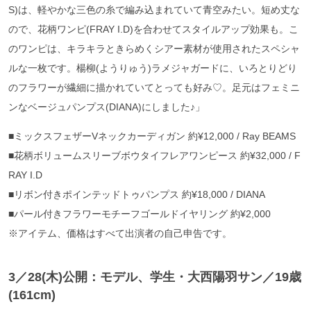
S)は、軽やかな三色の糸で編み込まれていて青空みたい。短め丈な
ので、花柄ワンピ(FRAY I.D)を合わせてスタイルアップ効果も。こ
のワンピは、キラキラときらめくシアー素材が使用されたスペシャ
ルな一枚です。楊柳(ようりゅう)ラメジャガードに、いろとりどり
のフラワーが繊細に描かれていてとっても好み♡。足元はフェミニ
ンなベージュパンプス(DIANA)にしました♪」
■ミックスフェザーVネックカーディガン 約¥12,000 / Ray BEAMS
■花柄ボリュームスリーブボウタイフレアワンピース 約¥32,000 / F
RAY I.D
■リボン付きポインテッドトゥパンプス 約¥18,000 / DIANA
■パール付きフラワーモチーフゴールドイヤリング 約¥2,000
※アイテム、価格はすべて出演者の自己申告です。
3／28(木)公開：モデル、学生・大西陽羽サン
／19歳
(161cm)