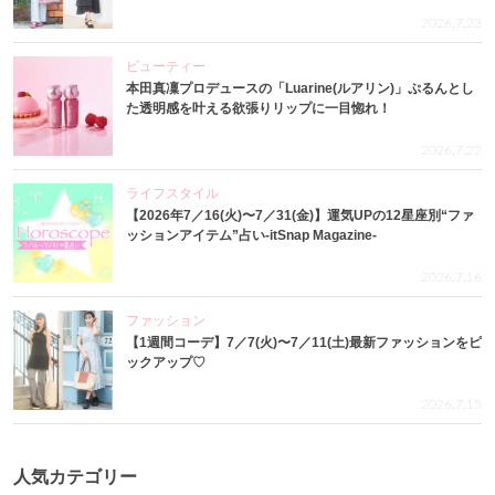
2026.7.23
ビューティー
本田真凜プロデュースの「Luarine(ルアリン)」ぷるんとし
た透明感を叶える欲張りリップに一目惚れ！
2026.7.22
ライフスタイル
【2026年7／16(火)〜7／31(金)】運気UPの12星座別“ファ
ッションアイテム”占い-itSnap Magazine-
2026.7.16
ファッション
【1週間コーデ】7／7(火)〜7／11(土)最新ファッションをピ
ックアップ♡
2026.7.15
人気カテゴリー