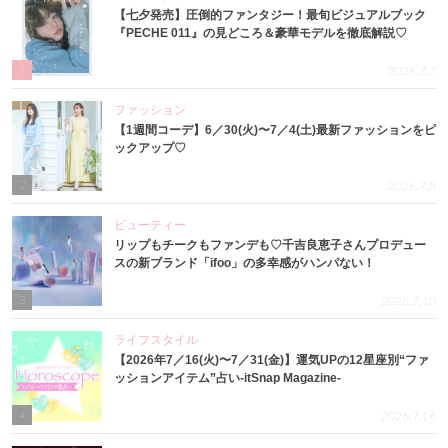
【七夕発売】圧倒的ファンタジー！最旬ビジュアルブック
『PECHE 011』の見どころ＆豪華モデルを徹底解説♡
1
2026.7.7
ファッション
【1週間コーデ】6／30(火)〜7／4(土)最新ファッションをピ
ックアップ♡
2
2026.7.8
ビューティー
リップもチークもファンデも♡千吉良恵子さんプロデュー
スの新ブランド「ifoo」の多幸感がハンパない！
3
2026.7.10
ライフスタイル
【2026年7／16(火)〜7／31(金)】運気UPの12星座別“ファ
ッションアイテム”占い-itSnap Magazine-
4
2026.7.16