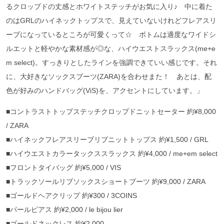
るクロップドの丈感とホワイトステッチがお気に入り♪ 中に着た
のはGRLのハイネックトップスで、見えていないけれどフレアスリ
ーブになっているところが可愛くって☆ ボトムは適度なワイドシ
ルエットと軽やかな素材感が◎な、ハイウエストスラックス(me+e
m select)。すっきりとしたラインを強調できていい感じです。それ
に、大好きなソックスブーツ(ZARA)を合わせまた！ あとは、配
色が好みのハンドバッグ(ViS)を、アクセントにしています。」
■コントラストトップステッチクロップドニットセーター 約¥8,000
/ ZARA
■ハイネックフレアスリーブリブニットトップス 約¥1,500 / GRL
■ハイウエストカラータックススラックス 約¥4,000 / me+em select
■フロントタイバッグ 約¥5,000 / VIS
■トラックソールリブソックスショートブーツ 約¥9,000 / ZARA
■ゴールドヘアクリップ 約¥300 / 3COINS
■パールピアス 約¥2,000 / le bijou lier
■ゴールドネックレス 約¥2,000