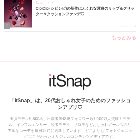
ビューティー
CipiCipi(シピシピ)の新作はふくれな渾身のリップ＆グリッ
ター＆クッションファンデ♡
5
2026.7.14
もっとみる
「itSnap」は、20代おしゃれ女子のためのファッショ
ンアプリ♡
出演モデル約800名、出演者SNS総フォロワー数7,000万人突破！モデ
ル、インフルエンサー、読者モデル、サロモなどおしゃれガールズのリ
アルなコーデを毎日19時に更新しています。どこよりも“フォトジェニッ
ク”にこだわったオリジナルコンテンツメディアです。