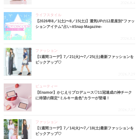
2026.8.4
ライフスタイル
【2026年8／1(土)〜8／15(土)】運気UPの12星座別“ファッ
ションアイテム”占い-itSnap Magazine-
2026.8.1
ファッション
【1週間コーデ】7／21(火)〜7／25(土)最新ファッションを
ピックアップ♡
2026.7.29
ビューティー
【Enamor】かじえりプロデュース♡11冠達成の神チーク
に待望の限定“ミルキー血色”カラーが登場！
2026.7.27
ファッション
【1週間コーデ】7／14(火)〜7／18(土)最新ファッションを
ピックアップ♡