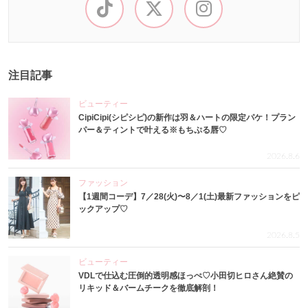
注目記事
ビューティー
CipiCipi(シピシピ)の新作は羽＆ハートの限定パケ！プラン
パー＆ティントで叶える※もちぷる唇♡
2026.8.6
ファッション
【1週間コーデ】7／28(火)〜8／1(土)最新ファッションをピ
ックアップ♡
2026.8.5
ビューティー
VDLで仕込む圧倒的透明感ほっぺ♡小田切ヒロさん絶賛の
リキッド＆バームチークを徹底解剖！