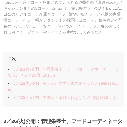
itSnapの一週間コーデをまとめて見られる連載企画「最新weeklyフ
ァッションまとめ3コーデ-itSnap-！」第305弾♡ 今週もbis LEAD
ERSのリアルコーデが届きました♪ 鮮やかなカラーと花柄の春爛
漫コーデ、ベレー帽がアクセントの韓国っぽコーデ、落ち着いた配
色のカジュアルモードなコーデの3つがラインナップ。春のおしゃ
れに向けて、ブランドやアイテムを参考にしてみてね！
目次
3／26(火)公開：管理栄養士、フードコーディネーター・は
なうたサン／23歳 (161cm)
3／28(木)公開：モデル、学生・大西陽羽サン／19歳 (161c
m)
3／30(土)公開：モデル・葉月くれあサン／20歳 (153cm)
3／26(火)公開：管理栄養士、フードコーディネータ