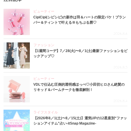
ビューティー
CipiCipi(シピシピ)の新作は羽＆ハートの限定パケ！プラン
パー＆ティントで叶える※もちぷる唇♡
2026.8.6
ファッション
【1週間コーデ】7／28(火)〜8／1(土)最新ファッションをピ
ックアップ♡
2026.8.5
ビューティー
VDLで仕込む圧倒的透明感ほっぺ♡小田切ヒロさん絶賛の
リキッド＆バームチークを徹底解剖！
2026.8.4
ライフスタイル
【2026年8／1(土)〜8／15(土)】運気UPの12星座別“ファッ
ションアイテム”占い-itSnap Magazine-