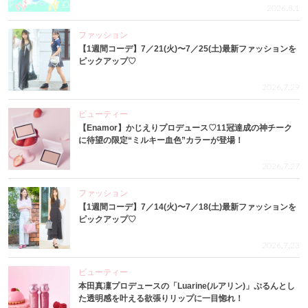
2026.8.1
ファッション
【1週間コーデ】7／21(火)〜7／25(土)最新ファッションを
ピックアップ♡
2026.7.29
ビューティー
【Enamor】かじえりプロデュース♡11冠達成の神チーク
に待望の限定“ミルキー血色”カラーが登場！
2026.7.27
ファッション
【1週間コーデ】7／14(火)〜7／18(土)最新ファッションを
ピックアップ♡
2026.7.23
ビューティー
本田真凜プロデュースの「Luarine(ルアリン)」ぷるんとし
た透明感を叶える欲張りリップに一目惚れ！