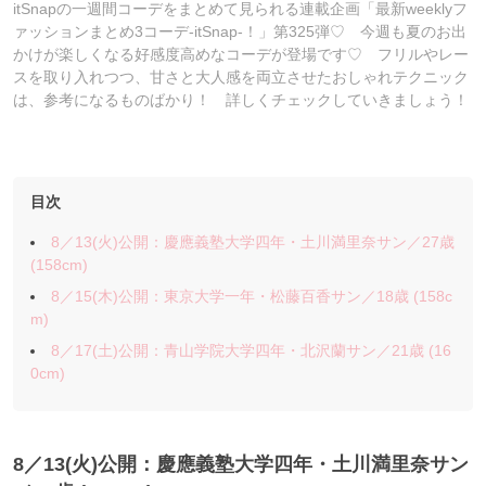
itSnapの一週間コーデをまとめて見られる連載企画「最新weeklyフ
ァッションまとめ3コーデ-itSnap-！」第325弾♡ 今週も夏のお出
かけが楽しくなる好感度高めなコーデが登場です♡ フリルやレー
スを取り入れつつ、甘さと大人感を両立させたおしゃれテクニック
は、参考になるものばかり！ 詳しくチェックしていきましょう！
目次
8／13(火)公開：慶應義塾大学四年・土川満里奈サン／27歳
(158cm)
8／15(木)公開：東京大学一年・松藤百香サン／18歳 (158c
m)
8／17(土)公開：青山学院大学四年・北沢蘭サン／21歳 (16
0cm)
8／13
(火)公開：慶應義塾大学四年・土川満里奈サン