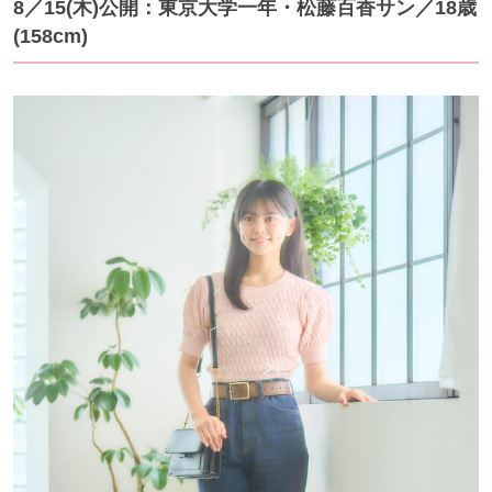
8／15
(木)公開：東京大学一年・松藤百香サン
／18歳
(158cm)