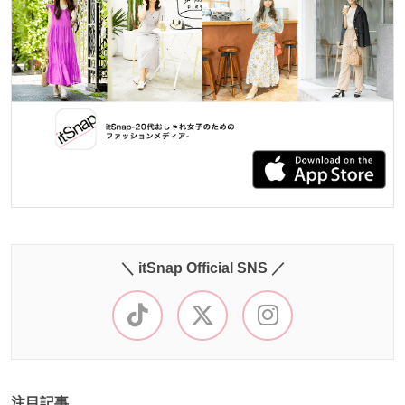
＼ itSnap Official SNS ／
注目記事