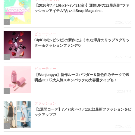
【2026年7／16(火)〜7／31(金)】運気UPの12星座別“ファ
ッションアイテム”占い-itSnap Magazine-
2
2026.7.16
ビューティー
CipiCipi(シピシピ)の新作はふくれな渾身のリップ＆グリッ
ター＆クッションファンデ♡
3
2026.7.14
ビューティー
【Wonjungyo】新作ルースパウダー＆新色白みチークで透
明感GET♡大人気スキンパックの大容量タイプも！
4
2026.7.9
ファッション
【1週間コーデ】7／7(火)〜7／11(土)最新ファッションをピ
ックアップ♡
5
2026.7.15