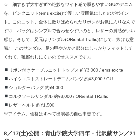
☆ 細すぎず太すぎずの絶妙なワイド感で履きやすいGUのデニム
を、ピンクニット(ems excite)で優しい雰囲気にしたのがポイン
ト。このニット、全体に散りばめられたリボンがお気に入りなんで
す♡ バッグはシンプルで合わせやすいのと、レザーの質感がいい
感じ。そして、足元はサンダル(ORiental Traffic)にして、抜けも意
識♪ このサンダル、足の甲やかかと部分にしっかりフィットして
くれて、靴擦れしにくいのでオススメです♪」
リボン付きケーブルニットトップス 約¥3,000 / ems excite
ハイウエストストレートデニムパンツ 約¥3,000 / GU
ショルダーバッグ 約¥4,000
コルクソールサンダル 約¥8,000 / ORiental TRaffic
レザーベルト 約¥1,500
※アイテム、価格はすべて出演者の自己申告です。
8／17
(土)公開：青山学院大学四年・北沢蘭サン
／21