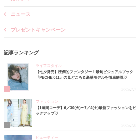
ニュース
プレゼントキャンペーン
記事ランキング
ライフスタイル
【七夕発売】圧倒的ファンタジー！最旬ビジュアルブック
『PECHE 011』の見どころ＆豪華モデルを徹底解説♡
1
2026.7.7
ファッション
【1週間コーデ】6／30(火)〜7／4(土)最新ファッションをピ
ックアップ♡
2
2026.7.8
ビューティー