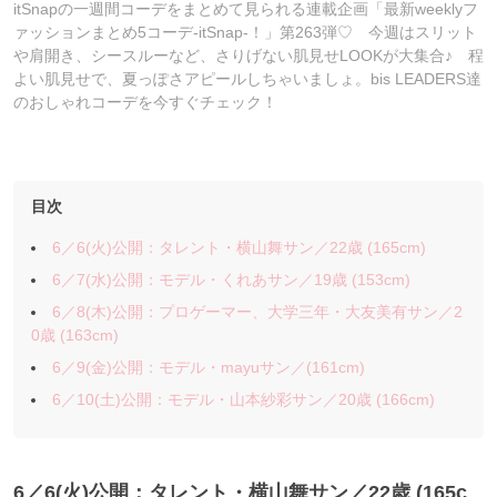
itSnapの一週間コーデをまとめて見られる連載企画「最新weeklyフ
ァッションまとめ5コーデ-itSnap-！」第263弾♡ 今週はスリット
や肩開き、シースルーなど、さりげない肌見せLOOKが大集合♪ 程
よい肌見せで、夏っぽさアピールしちゃいましょ。bis LEADERS達
のおしゃれコーデを今すぐチェック！
目次
6／6(火)公開：タレント・横山舞サン／22歳 (165cm)
6／7(水)公開：モデル・くれあサン／19歳 (153cm)
6／8(木)公開：プロゲーマー、大学三年・大友美有サン／2
0歳 (163cm)
6／9(金)公開：モデル・mayuサン／(161cm)
6／10(土)公開：モデル・山本紗彩サン／20歳 (166cm)
6／6(火)公開：タレント・横山舞サン／22歳 (165c