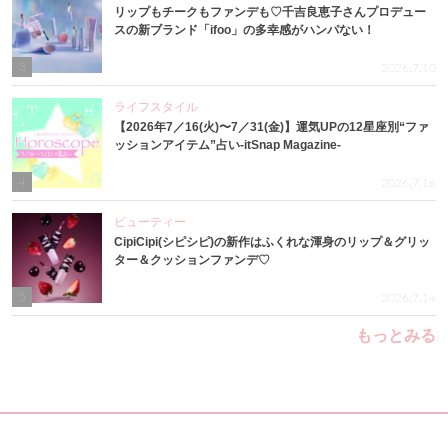
リップもチークもファンデも♡千吉良恵子さんプロデュー
スの新ブランド「ifoo」の多幸感がハンパない！
3
2026.7.10
ライフスタイル
【2026年7／16(火)〜7／31(金)】運気UPの12星座別“ファ
ッションアイテム”占い-itSnap Magazine-
4
2026.7.16
ビューティー
CipiCipi(シピシピ)の新作はふくれな渾身のリップ＆グリッ
ター＆クッションファンデ♡
5
2026.7.14
もっとみる