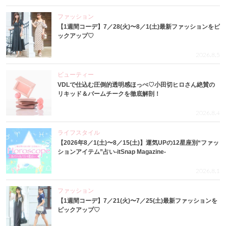
ファッション
【1週間コーデ】7／28(火)〜8／1(土)最新ファッションをピ
ックアップ♡
2026.8.5
ビューティー
VDLで仕込む圧倒的透明感ほっぺ♡小田切ヒロさん絶賛の
リキッド＆バームチークを徹底解剖！
2026.8.4
ライフスタイル
【2026年8／1(土)〜8／15(土)】運気UPの12星座別“ファッ
ションアイテム”占い-itSnap Magazine-
2026.8.1
ファッション
【1週間コーデ】7／21(火)〜7／25(土)最新ファッションを
ピックアップ♡