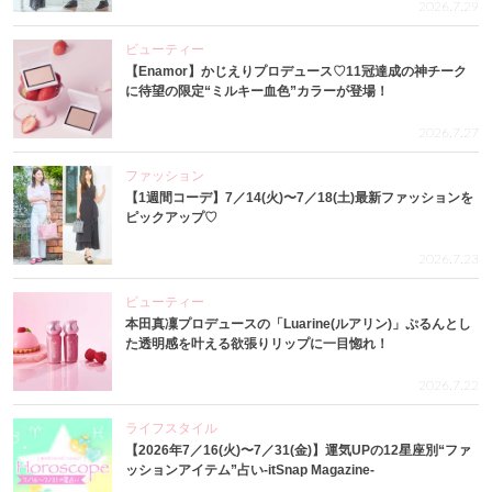
2026.7.29
ビューティー
【Enamor】かじえりプロデュース♡11冠達成の神チーク
に待望の限定“ミルキー血色”カラーが登場！
2026.7.27
ファッション
【1週間コーデ】7／14(火)〜7／18(土)最新ファッションを
ピックアップ♡
2026.7.23
ビューティー
本田真凜プロデュースの「Luarine(ルアリン)」ぷるんとし
た透明感を叶える欲張りリップに一目惚れ！
2026.7.22
ライフスタイル
【2026年7／16(火)〜7／31(金)】運気UPの12星座別“ファ
ッションアイテム”占い-itSnap Magazine-