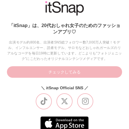
「itSnap」は、20代おしゃれ女子のためのファッショ
ンアプリ♡
出演モデル約800名、出演者SNS総フォロワー数7,000万人突破！モデ
ル、インフルエンサー、読者モデル、サロモなどおしゃれガールズのリ
アルなコーデを毎日19時に更新しています。どこよりも“フォトジェニッ
ク”にこだわったオリジナルコンテンツメディアです。
チェックしてみる
＼ itSnap Official SNS ／