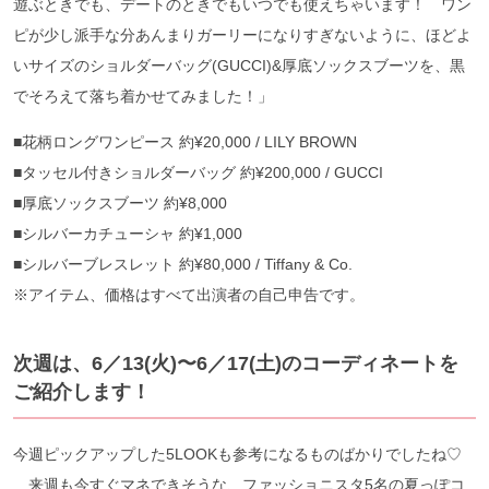
遊ぶときでも、デートのときでもいつでも使えちゃいます！ ワン
ピが少し派手な分あんまりガーリーになりすぎないように、ほどよ
いサイズのショルダーバッグ(GUCCI)&厚底ソックスブーツを、黒
でそろえて落ち着かせてみました！」
■花柄ロングワンピース 約¥20,000 / LILY BROWN
■タッセル付きショルダーバッグ 約¥200,000 / GUCCI
■厚底ソックスブーツ 約¥8,000
■シルバーカチューシャ 約¥1,000
■シルバーブレスレット 約¥80,000 / Tiffany & Co.
※アイテム、価格はすべて出演者の自己申告です。
次週は、6／13(火)〜6／17(土)のコーディネートを
ご紹介します！
今週ピックアップした5LOOKも参考になるものばかりでしたね♡
来週も今すぐマネできそうな、ファッショニスタ5名の夏っぽコ