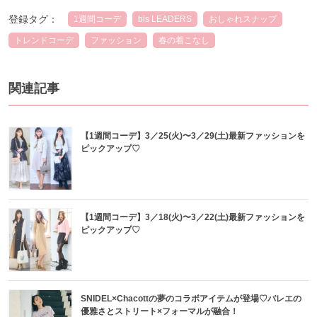
登録タグ：
1週間コーデ
bis LEADERS
おしゃれスナップ
トレンドコーデ
ファッション
春の着こなし
関連記事
【1週間コーデ】3／25(火)〜3／29(土)最新ファッションを
ピックアップ♡
【1週間コーデ】3／18(火)〜3／22(土)最新ファッションを
ピックアップ♡
SNIDEL×Chacottの夢のコラボアイテムが登場♡バレエの
優雅さとストリート×フォーマルが融合！