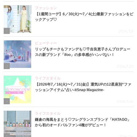
ファッション
【1週間コーデ】6／30(火)〜7／4(土)最新ファッションをピ
ックアップ♡
2
2026.7.8
ビューティー
リップもチークもファンデも♡千吉良恵子さんプロデュー
スの新ブランド「ifoo」の多幸感がハンパない！
3
2026.7.10
ライフスタイル
【2026年7／16(火)〜7／31(金)】運気UPの12星座別“ファ
ッションアイテム”占い-itSnap Magazine-
4
2026.7.16
ライフスタイル
鎌倉の海風をまとう♡フレグランスブランド「HATAGO」
から初のオードパルファン4種がデビュー！
5
2026.7.6