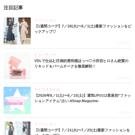
注目記事
ファッション
【1週間コーデ】7／28(火)〜8／1(土)最新ファッションをピ
ックアップ♡
2026.8.5
ビューティー
VDLで仕込む圧倒的透明感ほっぺ♡小田切ヒロさん絶賛の
リキッド＆バームチークを徹底解剖！
2026.8.4
ライフスタイル
【2026年8／1(土)〜8／15(土)】運気UPの12星座別“ファッ
ションアイテム”占い-itSnap Magazine-
2026.8.1
ファッション
【1週間コーデ】7／21(火)〜7／25(土)最新ファッションを