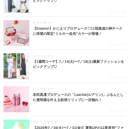
ピックアップ♡
2026.7.29
ビューティー
【Enamor】かじえりプロデュース♡11冠達成の神チーク
に待望の限定“ミルキー血色”カラーが登場！
2026.7.27
ファッション
【1週間コーデ】7／14(火)〜7／18(土)最新ファッションを
ピックアップ♡
2026.7.23
ビューティー
本田真凜プロデュースの「Luarine(ルアリン)」ぷるんとし
た透明感を叶える欲張りリップに一目惚れ！
2026.7.22
ライフスタイル
【2026年7／16(火)〜7／31(金)】運気UPの12星座別“ファ