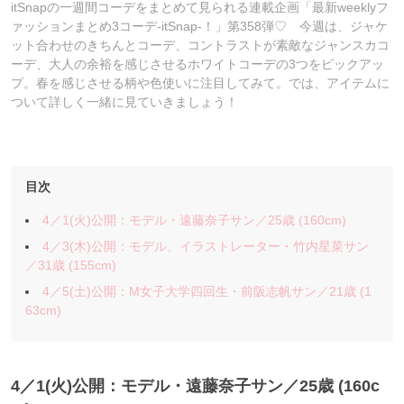
itSnapの一週間コーデをまとめて見られる連載企画「最新weeklyフ
ァッションまとめ3コーデ-itSnap-！」第358弾♡ 今週は、ジャケ
ット合わせのきちんとコーデ、コントラストが素敵なジャンスカコ
ーデ、大人の余裕を感じさせるホワイトコーデの3つをピックアッ
プ。春を感じさせる柄や色使いに注目してみて。では、アイテムに
ついて詳しく一緒に見ていきましょう！
目次
4／1(火)公開：モデル・遠藤奈子サン／25歳 (160cm)
4／3(木)公開：モデル、イラストレーター・竹内星菜サン
／31歳 (155cm)
4／5(土)公開：M女子大学四回生・前阪志帆サン／21歳 (1
63cm)
4／1
(火)公開：モデル・遠藤奈子サン
／25歳 (160c