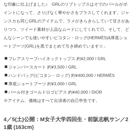
な印象に仕上げました♪ GRLのリブトップスはそでのパールがポ
イントになって、さりげなく華やかさをプラスしてくれます。ジャ
ンスカも同じGRLのアイテムで、ラメがきらきらしていて甘さがあ
りつつ、ツイード素材が上品なムードにしてくれて◎。そして、ど
んなシーンでも使いやすいピコタン・ロッグ(HERMÈS)&厚底ショ
ートブーツ(GRL)を黒でまとめて引き締めています☆」
フレアスリーブハイネックトップス 約¥2,000 / GRL
ジャンパースカート 約¥3,500 / GRL
ハンドバッグ(ピコタン・ロッグ) 約¥400,000 / HERMÈS
厚底ショートブーツ 約¥3,000 / GRL
パール付きゴールドロゴピアス 約¥40,000 / DIOR
※アイテム、価格はすべて出演者の自己申告です。
4／5
(土)公開：M女子大学四回生・前阪志帆サン
／2
1歳 (163cm)