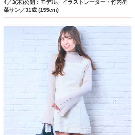
4／3
(木)公開：モデル、イラストレーター・竹内星
菜サン
／31歳 (155cm)