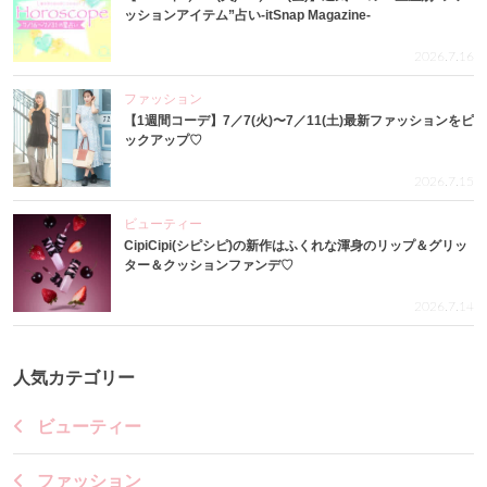
ッションアイテム”占い-itSnap Magazine-
2026.7.16
ファッション
【1週間コーデ】7／7(火)〜7／11(土)最新ファッションをピ
ックアップ♡
2026.7.15
ビューティー
CipiCipi(シピシピ)の新作はふくれな渾身のリップ＆グリッ
ター＆クッションファンデ♡
2026.7.14
人気カテゴリー
ビューティー
ファッション