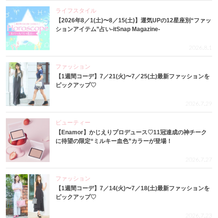
ライフスタイル
【2026年8／1(土)〜8／15(土)】運気UPの12星座別“ファッ
ションアイテム”占い-itSnap Magazine-
2026.8.1
ファッション
【1週間コーデ】7／21(火)〜7／25(土)最新ファッションを
ピックアップ♡
2026.7.29
ビューティー
【Enamor】かじえりプロデュース♡11冠達成の神チーク
に待望の限定“ミルキー血色”カラーが登場！
2026.7.27
ファッション
【1週間コーデ】7／14(火)〜7／18(土)最新ファッションを
ピックアップ♡
2026.7.23