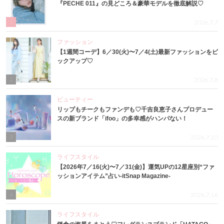
『PECHE 011』の見どころ＆豪華モデルを徹底解説♡
1
2026.7.7
ファッション
【1週間コーデ】6／30(火)〜7／4(土)最新ファッションをピ
ックアップ♡
2
2026.7.8
ビューティー
リップもチークもファンデも♡千吉良恵子さんプロデュー
スの新ブランド「ifoo」の多幸感がハンパない！
3
2026.7.10
ライフスタイル
【2026年7／16(火)〜7／31(金)】運気UPの12星座別“ファ
ッションアイテム”占い-itSnap Magazine-
4
2026.7.16
ライフスタイル