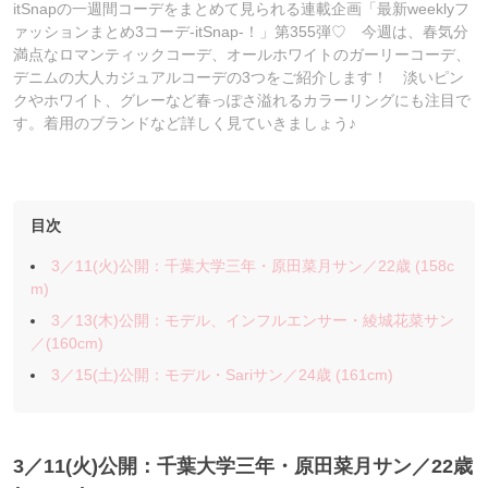
itSnapの一週間コーデをまとめて見られる連載企画「最新weeklyフ
ァッションまとめ3コーデ-itSnap-！」第355弾♡ 今週は、春気分
満点なロマンティックコーデ、オールホワイトのガーリーコーデ、
デニムの大人カジュアルコーデの3つをご紹介します！ 淡いピン
クやホワイト、グレーなど春っぽさ溢れるカラーリングにも注目で
す。着用のブランドなど詳しく見ていきましょう♪
目次
3／11(火)公開：千葉大学三年・原田菜月サン／22歳 (158c
m)
3／13(木)公開：モデル、インフルエンサー・綾城花菜サン
／(160cm)
3／15(土)公開：モデル・Sariサン／24歳 (161cm)
3／11
(火)公開：千葉大学三年・原田菜月サン
／22歳