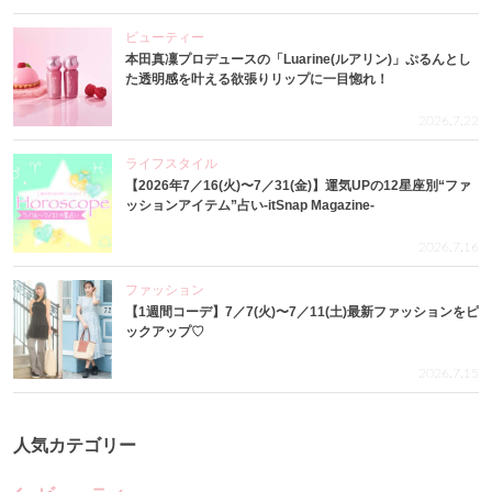
ビューティー
本田真凜プロデュースの「Luarine(ルアリン)」ぷるんとし
た透明感を叶える欲張りリップに一目惚れ！
2026.7.22
ライフスタイル
【2026年7／16(火)〜7／31(金)】運気UPの12星座別“ファ
ッションアイテム”占い-itSnap Magazine-
2026.7.16
ファッション
【1週間コーデ】7／7(火)〜7／11(土)最新ファッションをピ
ックアップ♡
2026.7.15
人気カテゴリー