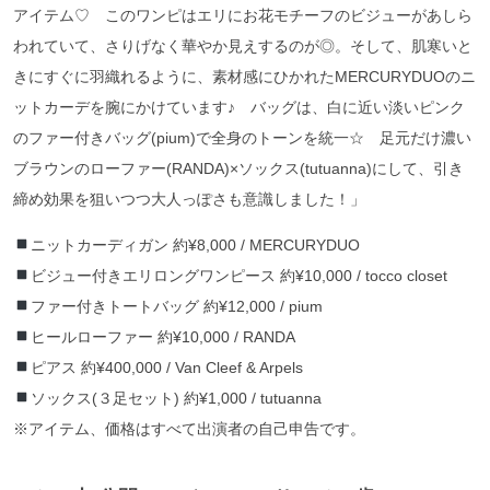
アイテム♡ このワンピはエリにお花モチーフのビジューがあしら
われていて、さりげなく華やか見えするのが◎。そして、肌寒いと
きにすぐに羽織れるように、素材感にひかれたMERCURYDUOのニ
ットカーデを腕にかけています♪ バッグは、白に近い淡いピンク
のファー付きバッグ(pium)で全身のトーンを統一☆ 足元だけ濃い
ブラウンのローファー(RANDA)×ソックス(tutuanna)にして、引き
締め効果を狙いつつ大人っぽさも意識しました！」
ニットカーディガン 約¥8,000 / MERCURYDUO
ビジュー付きエリロングワンピース 約¥10,000 / tocco closet
ファー付きトートバッグ 約¥12,000 / pium
ヒールローファー 約¥10,000 / RANDA
ピアス 約¥400,000 / Van Cleef & Arpels
ソックス(３足セット) 約¥1,000 / tutuanna
※アイテム、価格はすべて出演者の自己申告です。