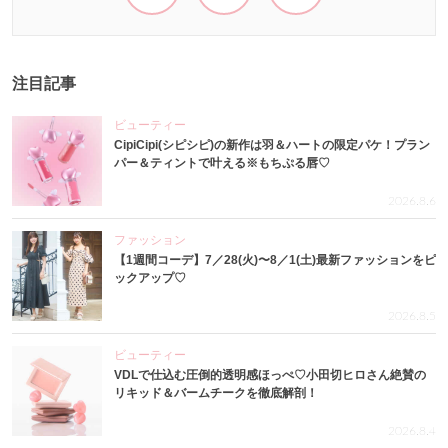
注目記事
ビューティー
CipiCipi(シピシピ)の新作は羽＆ハートの限定パケ！プラン
パー＆ティントで叶える※もちぷる唇♡
2026.8.6
ファッション
【1週間コーデ】7／28(火)〜8／1(土)最新ファッションをピ
ックアップ♡
2026.8.5
ビューティー
VDLで仕込む圧倒的透明感ほっぺ♡小田切ヒロさん絶賛の
リキッド＆バームチークを徹底解剖！
2026.8.4