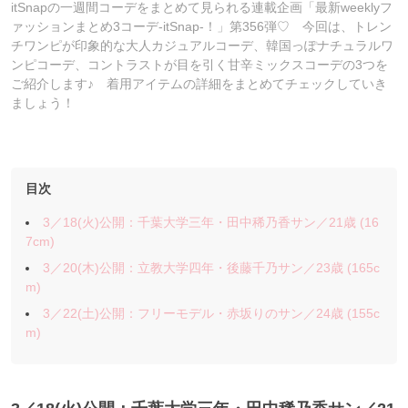
itSnapの一週間コーデをまとめて見られる連載企画「最新weeklyフ
ァッションまとめ3コーデ-itSnap-！」第356弾♡ 今回は、トレン
チワンピが印象的な大人カジュアルコーデ、韓国っぽナチュラルワ
ンピコーデ、コントラストが目を引く甘辛ミックスコーデの3つを
ご紹介します♪ 着用アイテムの詳細をまとめてチェックしていき
ましょう！
目次
3／18(火)公開：千葉大学三年・田中稀乃香サン／21歳 (16
7cm)
3／20(木)公開：立教大学四年・後藤千乃サン／23歳 (165c
m)
3／22(土)公開：フリーモデル・赤坂りのサン／24歳 (155c
m)