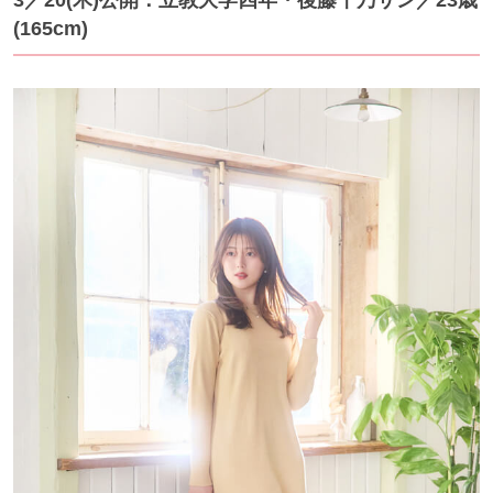
3／20
(木)公開：立教大学四年・後藤千乃サン
／23歳
(165cm)