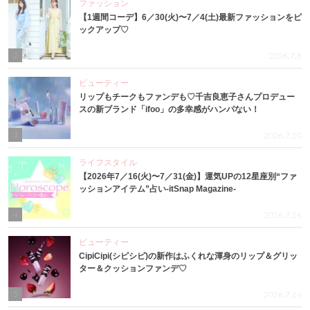
ファッション
【1週間コーデ】6／30(火)〜7／4(土)最新ファッションをピ
ックアップ♡
2
2026.7.8
ビューティー
リップもチークもファンデも♡千吉良恵子さんプロデュー
スの新ブランド「ifoo」の多幸感がハンパない！
3
2026.7.10
ライフスタイル
【2026年7／16(火)〜7／31(金)】運気UPの12星座別“ファ
ッションアイテム”占い-itSnap Magazine-
4
2026.7.16
ビューティー
CipiCipi(シピシピ)の新作はふくれな渾身のリップ＆グリッ
ター＆クッションファンデ♡
5
2026.7.14