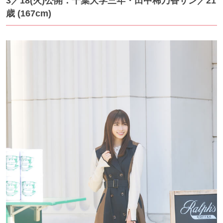
3／18
(火)公開：千葉大学三年・田中稀乃香サン
／21
歳 (167cm)