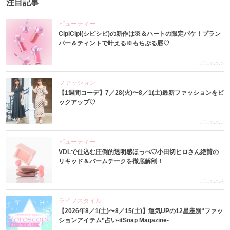
注目記事
ビューティー
CipiCipi(シピシピ)の新作は羽＆ハートの限定パケ！プラン
パー＆ティントで叶える※もちぷる唇♡
2026.8.6
ファッション
【1週間コーデ】7／28(火)〜8／1(土)最新ファッションをピ
ックアップ♡
2026.8.5
ビューティー
VDLで仕込む圧倒的透明感ほっぺ♡小田切ヒロさん絶賛の
リキッド＆バームチークを徹底解剖！
2026.8.4
ライフスタイル
【2026年8／1(土)〜8／15(土)】運気UPの12星座別“ファッ
ションアイテム”占い-itSnap Magazine-