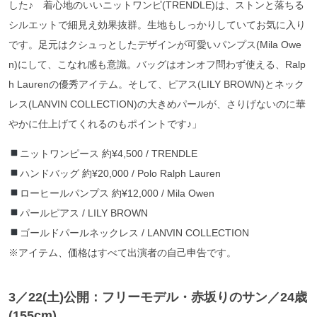
した♪ 着心地のいいニットワンピ(TRENDLE)は、ストンと落ちる
シルエットで細見え効果抜群。生地もしっかりしていてお気に入り
です。足元はクシュっとしたデザインが可愛いパンプス(Mila Owe
n)にして、こなれ感も意識。バッグはオンオフ問わず使える、Ralp
h Laurenの優秀アイテム。そして、ピアス(LILY BROWN)とネック
レス(LANVIN COLLECTION)の大きめパールが、さりげないのに華
やかに仕上げてくれるのもポイントです♪」
ニットワンピース 約¥4,500 / TRENDLE
ハンドバッグ 約¥20,000 / Polo Ralph Lauren
ローヒールパンプス 約¥12,000 / Mila Owen
パールピアス / LILY BROWN
ゴールドパールネックレス / LANVIN COLLECTION
※アイテム、価格はすべて出演者の自己申告です。
3／22
(土)公開：フリーモデル・赤坂りのサン
／24歳
(155cm)