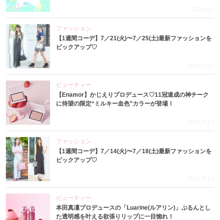
2026.8.1
ファッション
【1週間コーデ】7／21(火)〜7／25(土)最新ファッションを
ピックアップ♡
2026.7.29
ビューティー
【Enamor】かじえりプロデュース♡11冠達成の神チーク
に待望の限定“ミルキー血色”カラーが登場！
2026.7.27
ファッション
【1週間コーデ】7／14(火)〜7／18(土)最新ファッションを
ピックアップ♡
2026.7.23
ビューティー
本田真凜プロデュースの「Luarine(ルアリン)」ぷるんとし
た透明感を叶える欲張りリップに一目惚れ！