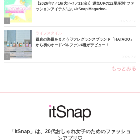
【2026年7／16(火)〜7／31(金)】運気UPの12星座別“ファ
ッションアイテム”占い-itSnap Magazine-
4
2026.7.16
ライフスタイル
鎌倉の海風をまとう♡フレグランスブランド「HATAGO」
から初のオードパルファン4種がデビュー！
5
2026.7.6
もっとみる
「itSnap」は、20代おしゃれ女子のためのファッショ
ンアプリ♡