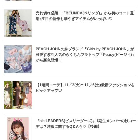
売れ切れ必須！「BELINDA(ベリンダ)」から初のコート登
場♪注目の新作も華やぎアイテムがいっぱい♡
PEACH JOHNの妹ブランド「Girls by PEACH JOHN」が
可愛すぎ♡人気のらくちんブラトップ「Peasy(ピージィ)」
から新色登場！
【1週間コーデ】11／2(火)〜11／6(土)最新ファッションを
ピックアップ♡
『bis LEADERS(ビスリーダーズ)』1期生メンバーの秋コー
デは？洋服に関するQ＆Aも♡【後編】