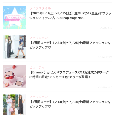
ライフスタイル
【2026年8／1(土)〜8／15(土)】運気UPの12星座別“ファッ
ションアイテム”占い-itSnap Magazine-
2026.8.1
ファッション
【1週間コーデ】7／21(火)〜7／25(土)最新ファッションを
ピックアップ♡
2026.7.29
ビューティー
【Enamor】かじえりプロデュース♡11冠達成の神チーク
に待望の限定“ミルキー血色”カラーが登場！
2026.7.27
ファッション
【1週間コーデ】7／14(火)〜7／18(土)最新ファッションを
ピックアップ♡