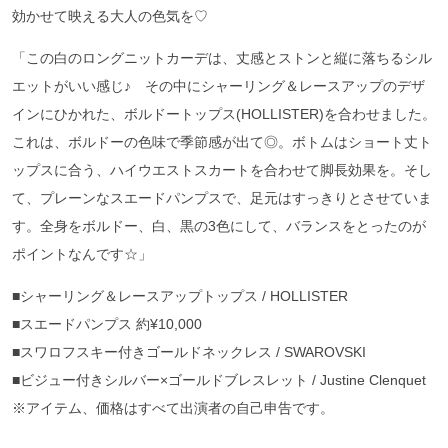
効かせて映える大人の色気を♡
「この白のロングニットカーデは、丈感とストンと縦に落ちるシル
エットがいい感じ♪ その中にシャーリング＆レースアップのデザ
インにひかれた、ボルドートップス(HOLLISTER)を合わせました。
これは、ボルドーの色味で季節感が出て◎。ボトムはショート丈ト
ップスに合う、ハイウエストスカートを合わせて脚長効果を。そし
て、プレーンなスエードパンプスで、足元はすっきりとさせていま
す。全身をボルドー、白、黒の3色にして、バランスをとったのが
ポイントなんです☆」
■シャーリング＆レースアップトップス / HOLLISTER
■スエードパンプス 約¥10,000
■スワロフスキー付きゴールドネックレス / SWAROVSKI
■ビジュー付きシルバー×ゴールドブレスレット / Justine Clenquet
※アイテム、価格はすべて出演者の自己申告です。