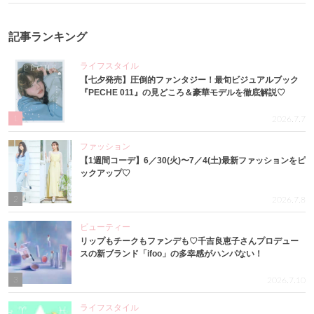
記事ランキング
ライフスタイル
【七夕発売】圧倒的ファンタジー！最旬ビジュアルブック
『PECHE 011』の見どころ＆豪華モデルを徹底解説♡
1
2026.7.7
ファッション
【1週間コーデ】6／30(火)〜7／4(土)最新ファッションをピ
ックアップ♡
2
2026.7.8
ビューティー
リップもチークもファンデも♡千吉良恵子さんプロデュー
スの新ブランド「ifoo」の多幸感がハンパない！
3
2026.7.10
ライフスタイル