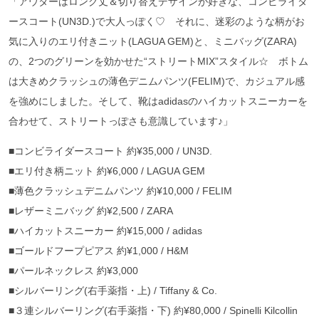
「アウターはロング丈＆切り替えデザインが好きな、コンビライダ
ースコート(UN3D.)で大人っぽく♡ それに、迷彩のような柄がお
気に入りのエリ付きニット(LAGUA GEM)と、ミニバッグ(ZARA)
の、2つのグリーンを効かせた“ストリートMIX”スタイル☆ ボトム
は大きめクラッシュの薄色デニムパンツ(FELIM)で、カジュアル感
を強めにしました。そして、靴はadidasのハイカットスニーカーを
合わせて、ストリートっぽさも意識しています♪」
■コンビライダースコート 約¥35,000 / UN3D.
■エリ付き柄ニット 約¥6,000 / LAGUA GEM
■薄色クラッシュデニムパンツ 約¥10,000 / FELIM
■レザーミニバッグ 約¥2,500 / ZARA
■ハイカットスニーカー 約¥15,000 / adidas
■ゴールドフープピアス 約¥1,000 / H&M
■パールネックレス 約¥3,000
■シルバーリング(右手薬指・上) / Tiffany & Co.
■３連シルバーリング(右手薬指・下) 約¥80,000 / Spinelli Kilcollin