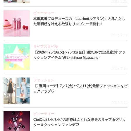
2026.7.23
ビューティー
本田真凜プロデュースの「Luarine(ルアリン)」ぷるんとし
た透明感を叶える欲張りリップに一目惚れ！
2026.7.22
ライフスタイル
【2026年7／16(火)〜7／31(金)】運気UPの12星座別“ファ
ッションアイテム”占い-itSnap Magazine-
2026.7.16
ファッション
【1週間コーデ】7／7(火)〜7／11(土)最新ファッションをピ
ックアップ♡
2026.7.15
ビューティー
CipiCipi(シピシピ)の新作はふくれな渾身のリップ＆グリッ
ター＆クッションファンデ♡