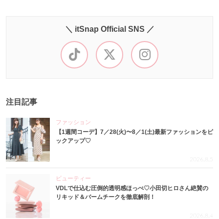
＼ itSnap Official SNS ／
注目記事
ファッション
【1週間コーデ】7／28(火)〜8／1(土)最新ファッションをピ
ックアップ♡
2026.8.5
ビューティー
VDLで仕込む圧倒的透明感ほっぺ♡小田切ヒロさん絶賛の
リキッド＆バームチークを徹底解剖！
2026.8.4