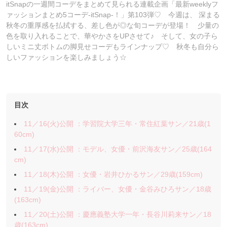
itSnapの一週間コーデをまとめて見られる連載企画「最新weeklyフ
ァッションまとめ5コーデ-itSnap-！」第103弾♡ 今週は、 深まる
秋冬の重厚感を払拭する、差し色が◎な旬コーデが登場！ 少量の
色を取り入れることで、華やかさをUPさせて♪ そして、女の子ら
しいミニ丈ボトムの脚見せコーデもラインナップ♡ 秋冬も自分ら
しいファッションを楽しみましょう☆
目次
11／16(火)公開 ：学習院大学三年・常住紅葉サン／21歳(1
60cm)
11／17(水)公開 ：モデル、女優・前沢海友サン／25歳(164
cm)
11／18(木)公開 ：女優・岩井ひかるサン／29歳(159cm)
11／19(金)公開 ：ライバー、女優・金谷みひろサン／18歳
(163cm)
11／20(土)公開 ：慶應義塾大学一年・長谷川莉来サン／18
歳(163cm)