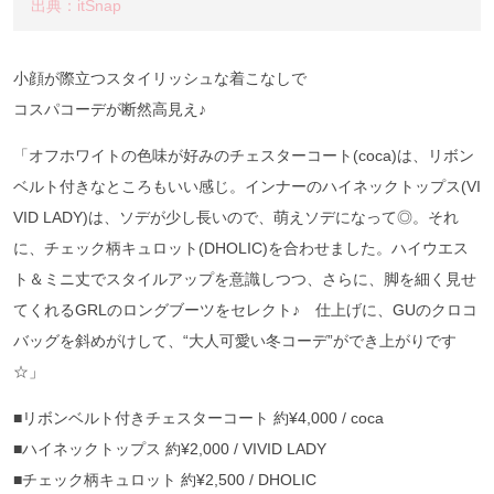
出典：itSnap
小顔が際立つスタイリッシュな着こなしで
コスパコーデが断然高見え♪
「オフホワイトの色味が好みのチェスターコート(coca)は、リボン
ベルト付きなところもいい感じ。インナーのハイネックトップス(VI
VID LADY)は、ソデが少し長いので、萌えソデになって◎。それ
に、チェック柄キュロット(DHOLIC)を合わせました。ハイウエス
ト＆ミニ丈でスタイルアップを意識しつつ、さらに、脚を細く見せ
てくれるGRLのロングブーツをセレクト♪ 仕上げに、GUのクロコ
バッグを斜めがけして、“大人可愛い冬コーデ”ができ上がりです
☆」
■リボンベルト付きチェスターコート 約¥4,000 / coca
■ハイネックトップス 約¥2,000 / VIVID LADY
■チェック柄キュロット 約¥2,500 / DHOLIC