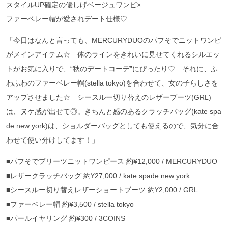
スタイルUP確定の優しげベージュワンピ×
ファーベレー帽が愛されデート仕様♡
「今日はなんと言っても、MERCURYDUOのパフそでニットワンピ
がメインアイテム☆ 体のラインをきれいに見せてくれるシルエッ
トがお気に入りで、“秋のデートコーデ”にぴったり♡ それに、ふ
わふわのファーベレー帽(stella tokyo)を合わせて、女の子らしさを
アップさせました☆ シースルー切り替えのレザーブーツ(GRL)
は、ヌケ感が出せて◎。きちんと感のあるクラッチバッグ(kate spa
de new york)は、ショルダーバッグとしても使えるので、気分に合
わせて使い分けしてます！」
■パフそでプリーツニットワンピース 約¥12,000 / MERCURYDUO
■レザークラッチバッグ 約¥27,000 / kate spade new york
■シースルー切り替えレザーショートブーツ 約¥2,000 / GRL
■ファーベレー帽 約¥3,500 / stella tokyo
■パールイヤリング 約¥300 / 3COINS