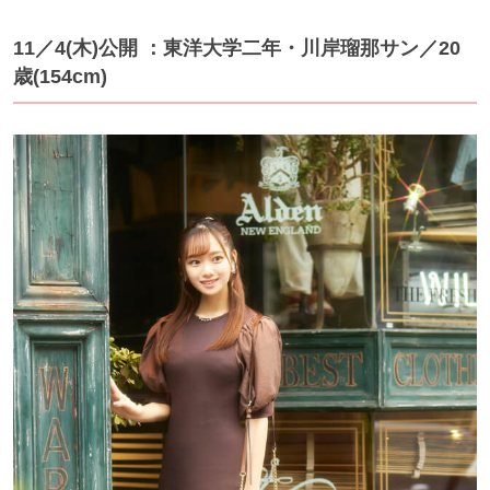
11／4(木)公開 ：東洋大学二年・川岸瑠那サン／20
歳(154cm)