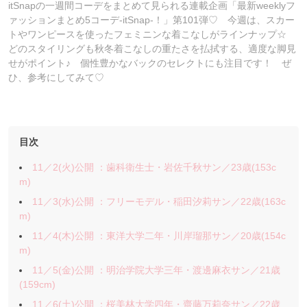
itSnapの一週間コーデをまとめて見られる連載企画「最新weeklyフ
ァッションまとめ5コーデ-itSnap-！」第101弾♡ 今週は、スカー
トやワンピースを使ったフェミニンな着こなしがラインナップ☆
どのスタイリングも秋冬着こなしの重たさを払拭する、適度な脚見
せがポイント♪ 個性豊かなバックのセレクトにも注目です！ ぜ
ひ、参考にしてみて♡
目次
11／2(火)公開 ：歯科衛生士・岩佐千秋サン／23歳(153c
m)
11／3(水)公開 ：フリーモデル・稲田汐莉サン／22歳(163c
m)
11／4(木)公開 ：東洋大学二年・川岸瑠那サン／20歳(154c
m)
11／5(金)公開 ：明治学院大学三年・渡邊麻衣サン／21歳
(159cm)
11／6(土)公開 ：桜美林大学四年・齋藤万莉奈サン／22歳