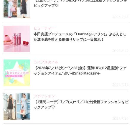
【1週間コーデ】7／14(火)〜7／18(土)最新ファッションを
ピックアップ♡
2026.7.23
ビューティー
本田真凜プロデュースの「Luarine(ルアリン)」ぷるんとし
た透明感を叶える欲張りリップに一目惚れ！
2026.7.22
ライフスタイル
【2026年7／16(火)〜7／31(金)】運気UPの12星座別“ファ
ッションアイテム”占い-itSnap Magazine-
2026.7.16
ファッション
【1週間コーデ】7／7(火)〜7／11(土)最新ファッションをピ
ックアップ♡
2026.7.15