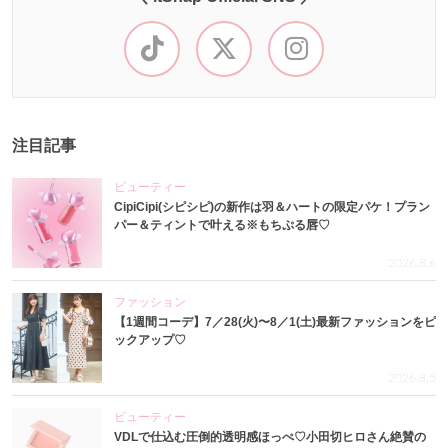
注目記事
ビューティー
CipiCipi(シピシピ)の新作は羽＆ハートの限定パケ！プラン
パー＆ティントで叶える※もちぷる唇♡
2026.8.6
ファッション
【1週間コーデ】7／28(火)〜8／1(土)最新ファッションをピ
ックアップ♡
2026.8.5
ビューティー
VDLで仕込む圧倒的透明感ほっぺ♡小田切ヒロさん絶賛の