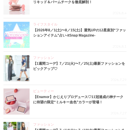
リキッド＆バームチークを徹底解剖！
2026.8.4
ライフスタイル
【2026年8／1(土)〜8／15(土)】運気UPの12星座別“ファッ
ションアイテム”占い-itSnap Magazine-
2026.8.1
ファッション
【1週間コーデ】7／21(火)〜7／25(土)最新ファッションを
ピックアップ♡
2026.7.29
ビューティー
【Enamor】かじえりプロデュース♡11冠達成の神チーク
に待望の限定“ミルキー血色”カラーが登場！
2026.7.27
ファッション