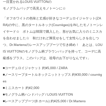
一目置かれるLOUIS VUITTONの
モノグラムバッグで高見えモノトーンに☆
「オフホワイトの色味と丈感が好きなコーデュロイジャケット(ZA
RA)の中に、黒のタートルネック(Courrèges)をINしたモノトーンレ
イヤード☆ ボトムは韓国で購入した、形がお気に入りのミニスカ
を合わせました☆ 秋だけれど脚見せをして女性らしさを出しつ
つ、Dr.Martensのレースアップブーツで引き締め！ あとは、LOU
IS VUITTONのモノグラム柄ブラウンバッグを持って、コーデに高
級感をプラス。このバッグは、祖母のお下がりなんです♪」
■コーデュロイジャケット 約¥5,000 / ZARA
■ノースリーブタートルネックニットトップス 約¥30,000 / courrèg
es
■ミニスカート 約¥2,000
■モノグラム柄ハンドバッグ / LOUIS VUITTON
■レースアップブーツ(8 ホール) 約¥25,000 / Dr.Martens