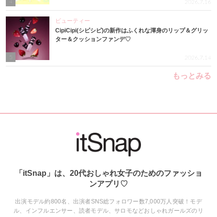
4
2026.7.16
ビューティー
CipiCipi(シピシピ)の新作はふくれな渾身のリップ＆グリッ
ター＆クッションファンデ♡
5
2026.7.14
もっとみる
「itSnap」は、20代おしゃれ女子のためのファッショ
ンアプリ♡
出演モデル約800名、出演者SNS総フォロワー数7,000万人突破！モデ
ル、インフルエンサー、読者モデル、サロモなどおしゃれガールズのリ