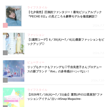
ライフスタイル
【七夕発売】圧倒的ファンタジー！最旬ビジュアルブック
『PECHE 011』の見どころ＆豪華モデルを徹底解説♡
1
2026.7.7
ファッション
【1週間コーデ】6／30(火)〜7／4(土)最新ファッションをピ
ックアップ♡
2
2026.7.8
ビューティー
リップもチークもファンデも♡千吉良恵子さんプロデュー
スの新ブランド「ifoo」の多幸感がハンパない！
3
2026.7.10
ライフスタイル
【2026年7／16(火)〜7／31(金)】運気UPの12星座別“ファ
ッションアイテム”占い-itSnap Magazine-