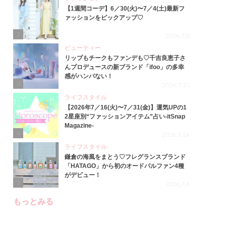
【1週間コーデ】6／30(火)〜7／4(土)最新フ
ァッションをピックアップ♡
2
2026.7.8
ビューティー
リップもチークもファンデも♡千吉良恵子さ
んプロデュースの新ブランド「ifoo」の多幸
感がハンパない！
3
2026.7.10
ライフスタイル
【2026年7／16(火)〜7／31(金)】運気UPの1
2星座別“ファッションアイテム”占い-itSnap
Magazine-
4
2026.7.16
ライフスタイル
鎌倉の海風をまとう♡フレグランスブランド
「HATAGO」から初のオードパルファン4種
がデビュー！
5
2026.7.6
もっとみる