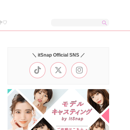
中♡
＼ itSnap Official SNS ／