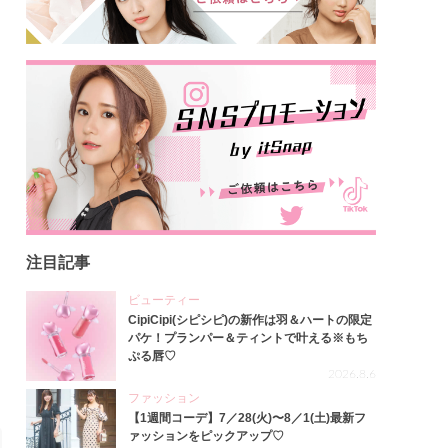
注目記事
ビューティー
CipiCipi(シピシピ)の新作は羽＆ハートの限定
パケ！プランパー＆ティントで叶える※もち
ぷる唇♡
2026.8.6
ファッション
【1週間コーデ】7／28(火)〜8／1(土)最新フ
ァッションをピックアップ♡