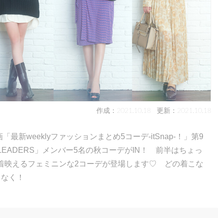
作成：2021.10.18
更新：2021.10.18
最新weeklyファッションまとめ5コーデ-itSnap-！」第9
LEADERS」メンバー5名の秋コーデがIN！ 前半はちょっ
着映えるフェミニンな2コーデが登場します♡ どの着こな
しなく！