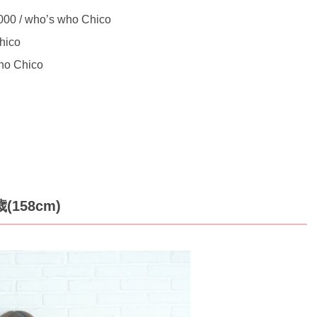
ho’s who Chico
ico
 Chico
158cm)