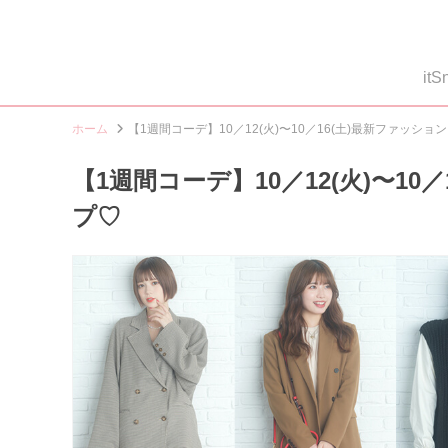
i
ホーム
【1週間コーデ】10／12(火)〜10／16(土)最新ファッシ
【1週間コーデ】10／12(火)〜1
プ♡