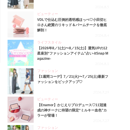
2026.8.5
ビューティー
VDLで仕込む圧倒的透明感ほっぺ♡小田切ヒ
ロさん絶賛のリキッド＆バームチークを徹底
解剖！
2026.8.4
ライフスタイル
【2026年8／1(土)〜8／15(土)】運気UPの12
星座別“ファッションアイテム”占い-itSnap M
agazine-
2026.8.1
ファッション
【1週間コーデ】7／21(火)〜7／25(土)最新フ
ァッションをピックアップ♡
2026.7.29
ビューティー
【Enamor】かじえりプロデュース♡11冠達
成の神チークに待望の限定“ミルキー血色”カ
ラーが登場！
2026.7.27
ファッション