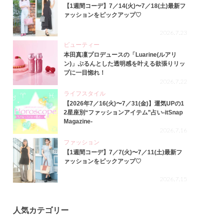
【1週間コーデ】7／14(火)〜7／18(土)最新フ
ァッションをピックアップ♡
2026.7.23
ビューティー
本田真凜プロデュースの「Luarine(ルアリ
ン)」ぷるんとした透明感を叶える欲張りリッ
プに一目惚れ！
2026.7.22
ライフスタイル
【2026年7／16(火)〜7／31(金)】運気UPの1
2星座別“ファッションアイテム”占い-itSnap
Magazine-
2026.7.16
ファッション
【1週間コーデ】7／7(火)〜7／11(土)最新フ
ァッションをピックアップ♡
2026.7.15
人気カテゴリー