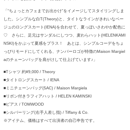
「“ちょっとカフェまでお出かけ”をイメージしてスタイリングしま
した。シンプルな白T(Theory)と、タイトなラインがきれいなベー
ジュのロングスカート(IENA)を合わせて、夏っぽいさわやか配色に
♡ さらに、足元はサンダルにしつつ、麦わらハット(HELENKAMI
NSKI)をかぶって夏感をプラス！ あとは、シンプルコーデをちょ
っぴりモードにしてくれる、ナンバーロゴが特徴のMaison Margiel
aのチェーンバッグを肩がけして仕上げています♪」
■Tシャツ 約¥9,000 / Theory
■タイトロングスカート / IENA
■ミニチェーンバッグ(5AC) / Maison Margiela
■リボン付きラフィアハット / HELEN KAMINSKI
■ピアス / TOMWOOD
■シルバーリング(右手人差し指) / Tiffany & Co.
※アイテム、価格はすべて出演者の自己申告です。