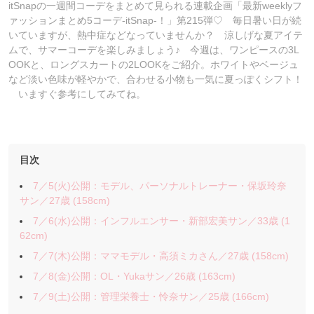
itSnapの一週間コーデをまとめて見られる連載企画「最新weeklyフ
ァッションまとめ5コーデ-itSnap-！」第215弾♡ 毎日暑い日が続
いていますが、熱中症などなっていませんか？ 涼しげな夏アイテ
ムで、サマーコーデを楽しみましょう♪ 今週は、ワンピースの3L
OOKと、ロングスカートの2LOOKをご紹介。ホワイトやベージュ
など淡い色味が軽やかで、合わせる小物も一気に夏っぽくシフト！
いますぐ参考にしてみてね。
目次
7／5(火)公開：モデル、パーソナルトレーナー・保坂玲奈
サン／27歳 (158cm)
7／6(水)公開：インフルエンサー・新部宏美サン／33歳 (1
62cm)
7／7(木)公開：ママモデル・高須ミカさん／27歳 (158cm)
7／8(金)公開：OL・Yukaサン／26歳 (163cm)
7／9(土)公開：管理栄養士・怜奈サン／25歳 (166cm)