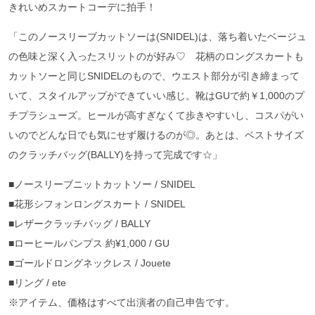
きれいめスカートコーデに拍手！
「このノースリーブカットソーは(SNIDEL)は、落ち着いたベージュ
の色味と深く入ったスリットのが好み♡ 花柄のロングスカートも
カットソーと同じSNIDELのもので、ウエスト部分が引き締まって
いて、スタイルアップができていい感じ。靴はGUで約￥1,000のプ
チプラシューズ。ヒールが高すぎなくて歩きやすいし、コスパがい
いのでどんな日でも気にせず履けるのが◎。あとは、ベストサイズ
のクラッチバッグ(BALLY)を持って完成です☆」
■ノースリーブニットカットソー / SNIDEL
■花形シフォンロングスカート / SNIDEL
■レザークラッチバッグ / BALLY
■ローヒールパンプス 約¥1,000 / GU
■ゴールドロングネックレス / Jouete
■リング / ete
※アイテム、価格はすべて出演者の自己申告です。