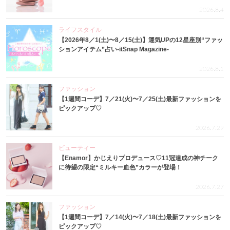
2026.8.4
ライフスタイル
【2026年8／1(土)〜8／15(土)】運気UPの12星座別“ファッ
ションアイテム”占い-itSnap Magazine-
2026.8.1
ファッション
【1週間コーデ】7／21(火)〜7／25(土)最新ファッションを
ピックアップ♡
2026.7.29
ビューティー
【Enamor】かじえりプロデュース♡11冠達成の神チーク
に待望の限定“ミルキー血色”カラーが登場！
2026.7.27
ファッション
【1週間コーデ】7／14(火)〜7／18(土)最新ファッションを
ピックアップ♡