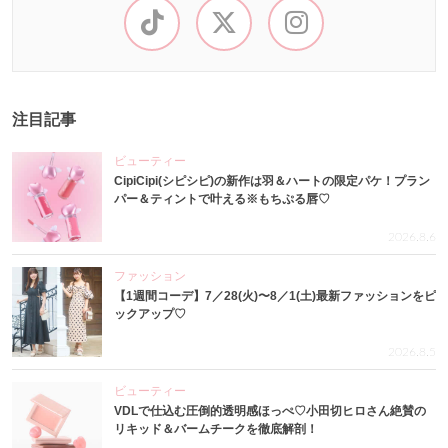
注目記事
ビューティー
CipiCipi(シピシピ)の新作は羽＆ハートの限定パケ！プラン
パー＆ティントで叶える※もちぷる唇♡
2026.8.6
ファッション
【1週間コーデ】7／28(火)〜8／1(土)最新ファッションをピ
ックアップ♡
2026.8.5
ビューティー
VDLで仕込む圧倒的透明感ほっぺ♡小田切ヒロさん絶賛の
リキッド＆バームチークを徹底解剖！