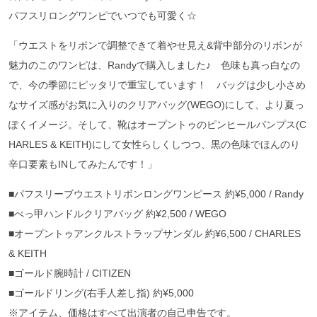
パフスリロングワンピでいつでも可愛く☆
「ウエストをリボンで調整できて着やせ見え&背中部分のリボンが
魅力のこのワンピは、Randyで購入しました♪ 色味も真っ白なの
で、今の季節にピッタリで重宝しています！ バッグは少し小さめ
なサイズ感がお気に入りのクリアバッグ(WEGO)にして、より夏っ
ぽくイメージ。そして、靴はオープントゥのピンヒールパンプス(C
HARLES & KEITH)にして女性らしくしつつ、黒の色味でほんのり
辛口要素もINしてみたんです！」
■パフスリーブウエストリボンロングワンピース 約¥5,000 / Randy
■べっ甲ハンドルクリアバッグ 約¥2,500 / WEGO
■オープントゥアンクルストラップサンダル 約¥6,500 / CHARLES
& KEITH
■ゴールド腕時計 / CITIZEN
■ゴールドリング(右手人差し指) 約¥5,000
※アイテム、価格はすべて出演者の自己申告です。