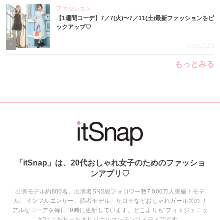
ファッション
【1週間コーデ】7／7(火)〜7／11(土)最新ファッションをピ
ックアップ♡
5
2026.7.15
もっとみる
「itSnap」は、20代おしゃれ女子のためのファッショ
ンアプリ♡
出演モデル約800名、出演者SNS総フォロワー数7,000万人突破！モデ
ル、インフルエンサー、読者モデル、サロモなどおしゃれガールズのリ
アルなコーデを毎日19時に更新しています。どこよりも“フォトジェニッ
ク”にこだわったオリジナルコンテンツメディアです。