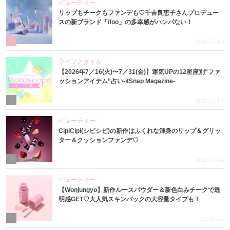
ビューティー
リップもチークもファンデも♡千吉良恵子さんプロデュー
スの新ブランド「ifoo」の多幸感がハンパない！
1
2026.7.10
ライフスタイル
【2026年7／16(火)〜7／31(金)】運気UPの12星座別“ファ
ッションアイテム”占い-itSnap Magazine-
2
2026.7.16
ビューティー
CipiCipi(シピシピ)の新作はふくれな渾身のリップ＆グリッ
ター＆クッションファンデ♡
3
2026.7.14
ビューティー
【Wonjungyo】新作ルースパウダー＆新色白みチークで透
明感GET♡大人気スキンパックの大容量タイプも！
4
2026.7.9