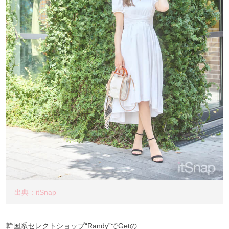
出典：itSnap
韓国系セレクトショップ“Randy”でGetの