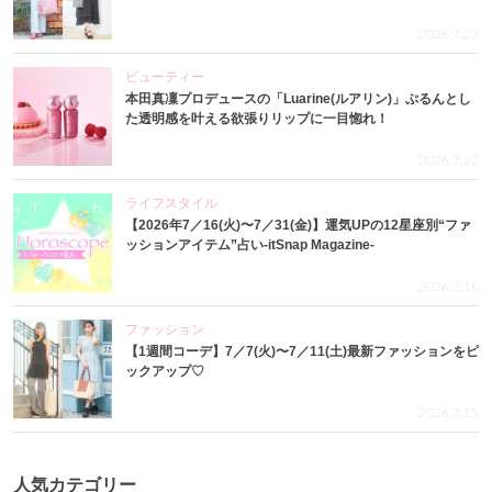
2026.7.23
ビューティー
本田真凜プロデュースの「Luarine(ルアリン)」ぷるんとし
た透明感を叶える欲張りリップに一目惚れ！
2026.7.22
ライフスタイル
【2026年7／16(火)〜7／31(金)】運気UPの12星座別“ファ
ッションアイテム”占い-itSnap Magazine-
2026.7.16
ファッション
【1週間コーデ】7／7(火)〜7／11(土)最新ファッションをピ
ックアップ♡
2026.7.15
人気カテゴリー