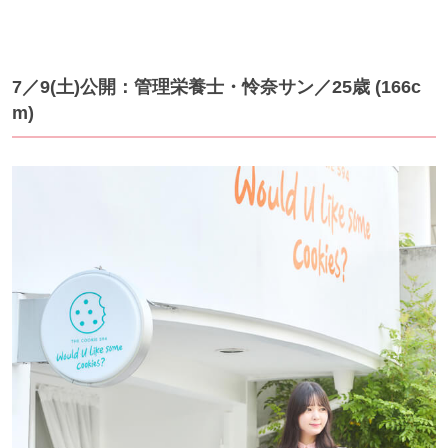
7／9(土)公開：管理栄養士・怜奈サン／25歳 (166c
m)