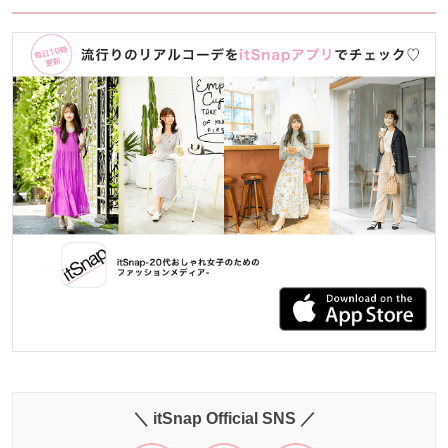
＼ itSnap Official SNS ／